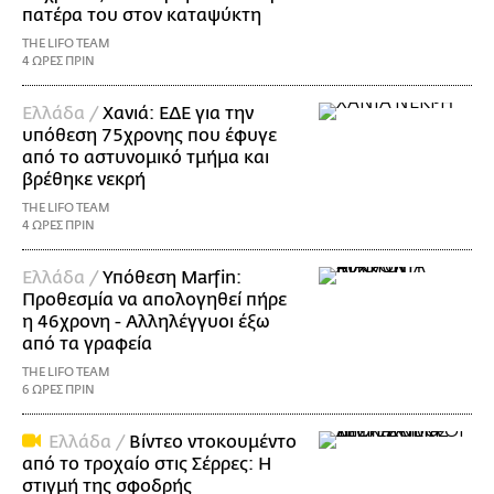
πατέρα του στον καταψύκτη
THE LIFO TEAM
4 ΩΡΕΣ ΠΡΙΝ
Ελλάδα /
Χανιά: ΕΔΕ για την
υπόθεση 75χρονης που έφυγε
από το αστυνομικό τμήμα και
βρέθηκε νεκρή
THE LIFO TEAM
4 ΩΡΕΣ ΠΡΙΝ
Ελλάδα /
Υπόθεση Marfin:
Προθεσμία να απολογηθεί πήρε
η 46χρονη - Αλληλέγγυοι έξω
από τα γραφεία
THE LIFO TEAM
6 ΩΡΕΣ ΠΡΙΝ
Ελλάδα /
Βίντεο ντοκουμέντο
από το τροχαίο στις Σέρρες: Η
στιγμή της σφοδρής