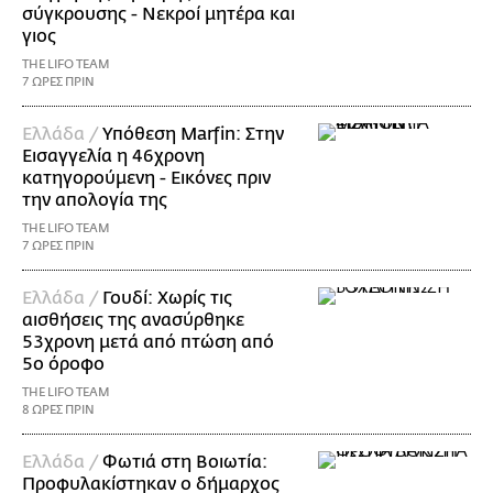
σύγκρουσης - Νεκροί μητέρα και
γιος
THE LIFO TEAM
7 ΩΡΕΣ ΠΡΙΝ
Ελλάδα /
Υπόθεση Marfin: Στην
Εισαγγελία η 46χρονη
κατηγορούμενη - Εικόνες πριν
την απολογία της
THE LIFO TEAM
7 ΩΡΕΣ ΠΡΙΝ
Ελλάδα /
Γουδί: Χωρίς τις
αισθήσεις της ανασύρθηκε
53χρονη μετά από πτώση από
5ο όροφο
THE LIFO TEAM
8 ΩΡΕΣ ΠΡΙΝ
Ελλάδα /
Φωτιά στη Βοιωτία:
Προφυλακίστηκαν ο δήμαρχος