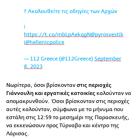
‼️ Ακολουθείτε τις οδηγίες των Αρχών
ℹ️
https://t.co/mbLpAekqgN
@pyrosvestik
i
@hellenicpolice
— 112 Greece (@112Greece)
September
8, 2023
Νωρίτερα, όσοι βρίσκονταν
στις περιοχές
Γιάννουλη και εργατικές κατοικίες
καλούνταν να
απομακρυνθούν. Όσοι βρίσκονταν στις περιοχές
αυτές καλούνταν, σύμφωνα με το μήνυμα που
εστάλη στις 12:59 το μεσημέρι της Παρασκευής,
να εκκενώσουν προς Τύρναβο και κέντρο της
Λάρισας.