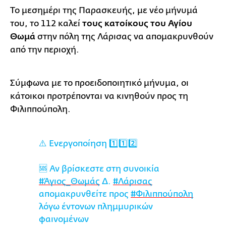
Το μεσημέρι της Παρασκευής, με νέο μήνυμά
του, το 112 καλεί
τους κατοίκους του Αγίου
Θωμά
στην πόλη της Λάρισας να απομακρυνθούν
από την περιοχή.
Σύμφωνα με το προειδοποιητικό μήνυμα, οι
κάτοικοι προτρέπονται να κινηθούν προς τη
Φιλιππούπολη.
⚠️ Ενεργοποίηση 1️⃣1️⃣2️⃣
🆘 Αν βρίσκεστε στη συνοικία
#Άγιος_Θωμάς
Δ.
#Λάρισας
απομακρυνθείτε προς
#Φιλιππούπολη
λόγω έντονων πλημμυρικών
φαινομένων