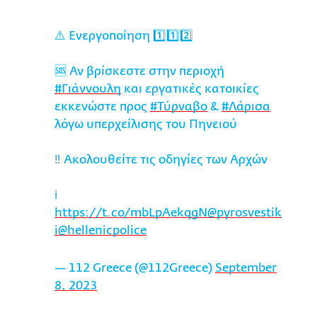
⚠️ Ενεργοποίηση 1️⃣1️⃣2️⃣
🆘 Αν βρίσκεστε στην περιοχή
#Γιάννουλη
και εργατικές κατοικίες
εκκενώστε προς
#Τύρναβο
&
#Λάρισα
λόγω υπερχείλισης του Πηνειού
‼️ Ακολουθείτε τις οδηγίες των Αρχών
ℹ️
https://t.co/mbLpAekqgN
@pyrosvestik
i
@hellenicpolice
— 112 Greece (@112Greece)
September
8, 2023