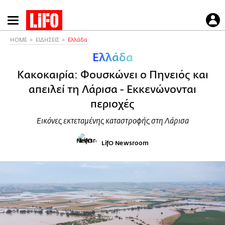
Παράκαμψη
προς
το
HOME
ΕΙΔΗΣΕΙΣ
Ελλάδα
κυρίως
Ελλάδα
περιεχόμενο
Κακοκαιρία: Φουσκώνει ο Πηνειός και
απειλεί τη Λάρισα - Εκκενώνονται
περιοχές
Εικόνες εκτεταμένης καταστροφής στη Λάρισα
LifO Newsroom