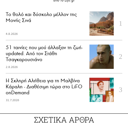
από το Lifo.gr
Το θολό και δύσκολο μέλλον της
Μονής Σινά
4.8.2026
51 ταινίες που μού άλλαξαν τη ζωή-
updated. Aπό τον Στάθη
Τσαγκαρουσιάνο
2.8.2026
Η Σκληρή Αλήθεια για τη Μαλβίνα
Κάραλη - Διαθέσιμη τώρα στo LiFO
onDemand
31.7.2026
ΣΧΕΤΙΚΑ ΑΡΘΡΑ