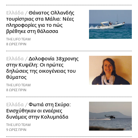
Ελλάδα /
Θάνατος Ολλανδής
τουρίστριας στα Μάλια: Νέες
πληροφορίες για το πώς
βρέθηκε στη θάλασσα
THE LIFO TEAM
8 ΩΡΕΣ ΠΡΙΝ
Ελλάδα /
Δολοφονία 38χρονης
στην Κυψέλη: Οι πρώτες
δηλώσεις της οικογένειας του
θύματος
THE LIFO TEAM
8 ΩΡΕΣ ΠΡΙΝ
Ελλάδα /
Φωτιά στη Σκύρο:
Ενισχύθηκαν οι εναέριες
δυνάμεις στην Κολυμπάδα
THE LIFO TEAM
9 ΩΡΕΣ ΠΡΙΝ