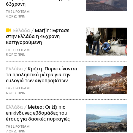
63χρονη
THE LIFO TEAM
4 ΩΡΕΣ ΠΡΙΝ
Ελλάδα /
Marfin: Έφτασε
στην Ελλάδα η 46χρονη
κατηγορούμενη
THE LIFO TEAM
5 ΩΡΕΣ ΠΡΙΝ
Ελλάδα /
Κρήτη: Παρατείνονται
τα προληπτικά μέτρα για την
ευλογιά των αιγοπροβάτων
THE LIFO TEAM
6 ΩΡΕΣ ΠΡΙΝ
Ελλάδα /
Meteo: Οι έξι πιο
επικίνδυνες εβδομάδες του
έτους για δασικές πυρκαγιές
THE LIFO TEAM
7 ΩΡΕΣ ΠΡΙΝ