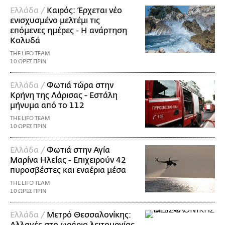
Ελλάδα /
Καιρός: Έρχεται νέο
ενισχυσμένο μελτέμι τις
επόμενες ημέρες - Η ανάρτηση
Κολυδά
THE LIFO TEAM
10 ΩΡΕΣ ΠΡΙΝ
Ελλάδα /
Φωτιά τώρα στην
Κρήνη της Λάρισας - Εστάλη
μήνυμα από το 112
THE LIFO TEAM
10 ΩΡΕΣ ΠΡΙΝ
Ελλάδα /
Φωτιά στην Αγία
Μαρίνα Ηλείας - Επιχειρούν 42
πυροσβέστες και εναέρια μέσα
THE LIFO TEAM
10 ΩΡΕΣ ΠΡΙΝ
Ελλάδα /
Μετρό Θεσσαλονίκης:
Αλλαγές στο ωράριο λειτουργίας