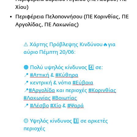
Χίου)
Περιφέρεια Πελοποννήσου (ΠΕ Κορινθίας, ΠΕ
Αργολίδας, ΠΕ Λακωνίας)
⚠️ Χάρτης Πρόβλεψης Κινδύνου🔥για
αύριο Πέμπτη 20/06:
🟠 Πολύ υψηλός κίνδυνος 4️⃣ σε:
📍
#Αττική
&
#Κύθηρα
📍 κεντρική & νότια
#Εύβοια
📍
#Αργολίδα
και περιοχές
#Κορινθίας
#Λακωνίας
#Βοιωτίας
📍
#Λέσβο
#Χίο
&
#Ψαρά
🟡 Υψηλός κίνδυνος 3️⃣ σε αρκετές
περιοχές