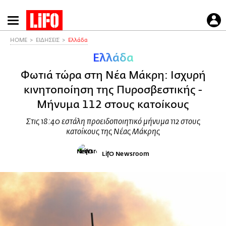
Παράκαμψη
προς
το
HOME
ΕΙΔΗΣΕΙΣ
Ελλάδα
κυρίως
Ελλάδα
περιεχόμενο
Φωτιά τώρα στη Νέα Μάκρη: Ισχυρή
κινητοποίηση της Πυροσβεστικής -
Μήνυμα 112 στους κατοίκους
Στις 18:40 εστάλη προειδοποιητικό μήνυμα 112 στους
κατοίκους της Νέας Μάκρης
LifO Newsroom