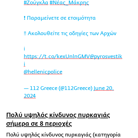
#Ζούγκλα
#Νέας_Μάκρης
❗ Παραμείνετε σε ετοιμότητα
‼️ Ακολουθείτε τις οδηγίες των Αρχών
ℹ️
https://t.co/kexUnlnGMV
@pyrosvestik
i
@hellenicpolice
— 112 Greece (@112Greece)
June 20,
2024
Πολύ υψηλός κίνδυνος πυρκαγιάς
σήμερα σε 8 περιοχές
Πολύ υψηλός κίνδυνος πυρκαγιάς (κατηγορία