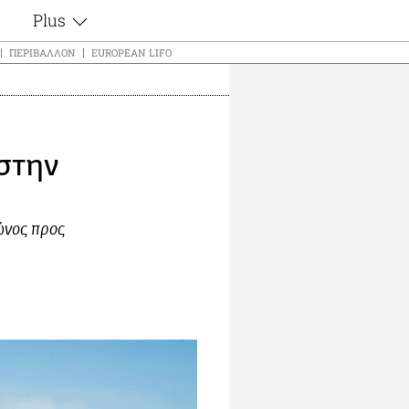
Plus
ς
Θέματα
ΠΕΡΙΒΆΛΛΟΝ
EUROPEAN LIFO
Συνεντεύξεις
ς
Videos
τα
Αφιερώματα
t
Ζώδια
στην
Εξομολογήσεις
Blogs
μη
Οι Αθηναίοι
ς
ώνος προς
Απώλειες
Lgbtqi+
Επιλογές