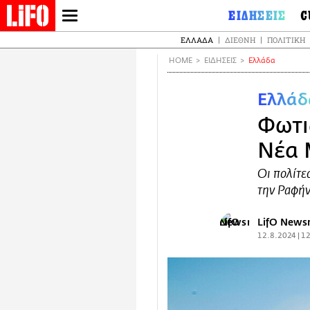
Παράκαμψη
ΕΙΔΗΣΕΙΣ
C
προς
LIFO SHOP
Ελλάδα
Ο
ΕΛΛΆΔΑ
ΔΙΕΘΝΉ
ΠΟΛΙΤΙΚΉ
το
NEWSLETTER
Διεθνή
Μ
κυρίως
HOME
ΕΙΔΗΣΕΙΣ
Ελλάδα
περιεχόμενο
Πολιτική
Θ
ΜΙΚΡΟΠΡΑΓΜΑΤΑ
Οικονομία
Ει
THE GOOD LIFO
Ελλάδ
Πολιτισμός
Βι
LIFOLAND
Φωτι
Αθλητισμός
Αρ
CITY GUIDE
Ισ
Νέα 
Περιβάλλον
ΑΜΠΑ
De
TV & Media
Οι πολίτ
PRINT
Φ
Tech &
την Ραφή
Science
European
Lifo
LifO New
12.8.2024 | 1