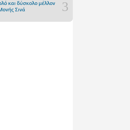
ολό και δύσκολο μέλλον
Μονής Σινά