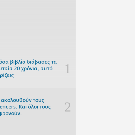
όσα βιβλία διάβασες τα
υταία 20 χρόνια, αυτό
ρίζεις
 ακολουθούν τους
uencers. Και όλοι τους
φρονούν.