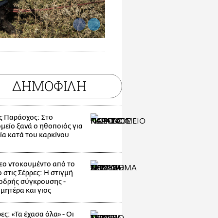
ΔΗΜΟΦΙΛΗ
ς Παράσχος: Στο
μείο ξανά ο ηθοποιός για
ία κατά του καρκίνου
εο ντοκουμέντο από το
 στις Σέρρες: Η στιγμή
οδρής σύγκρουσης -
μητέρα και γιος
ες: «Τα έχασα όλα» - Οι