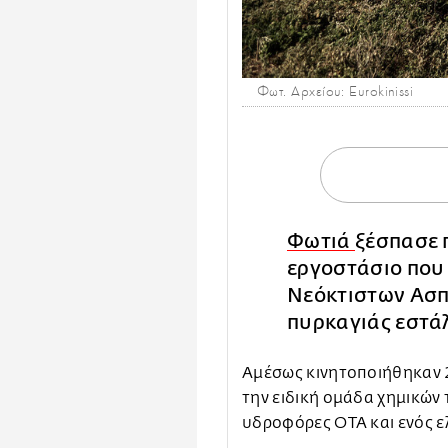
Φωτ. Αρχείου: Eurokinissi
Φωτιά
ξέσπασε 
εργοστάσιο που 
Νεόκτιστων Ασπ
πυρκαγιάς εστά
Αμέσως κινητοποιήθηκαν 2
την ειδική ομάδα χημικών
υδροφόρες ΟΤΑ και ενός ε