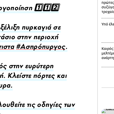
πρώτες
συζύγο
ργοποίηση 1️⃣1️⃣2️⃣
τροχαί
Υπό έλ
εξέλιξη πυρκαγιά σε
άσιο στην περιοχή
ιστα
#Ασπρόπυργος
.
Καιρός
μελτέμι
ανάρτ
ός στην ευρύτερη
ή. Κλείστε πόρτες και
υρα.
λουθείτε τις οδηγίες των