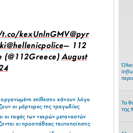
ν
//t.co/kexUnlnGMV
@pyr
ki
@hellenicpolice
— 112
e (@112Greece)
August
Όλοι
24
infl
περι
ά οργανωμένη επίθεση» κάνουν λόγο
Το θ
ζουν οι μάρτυρες της τραγωδίας
της 
αι οι ταφές των νεκρών μεταναστών
ζονται οι προσπάθειες ταυτοποίησης