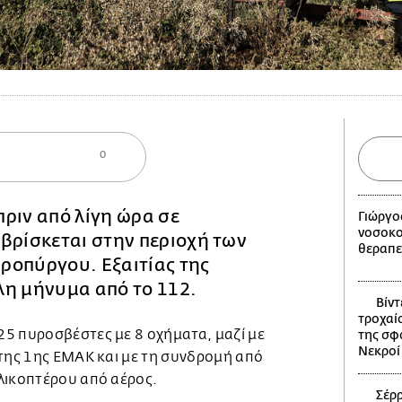
0
πριν από λίγη ώρα σε
Γιώργο
νοσοκο
βρίσκεται στην περιοχή των
θεραπε
ροπύργου. Εξαιτίας της
λη μήνυμα από το 112.
Βίντ
τροχαίο
5 πυροσβέστες με 8 οχήματα, μαζί με
της σφ
Νεκροί 
 της 1ης ΕΜΑΚ και με τη συνδρομή από
λικοπτέρου από αέρος.
Σέρρ