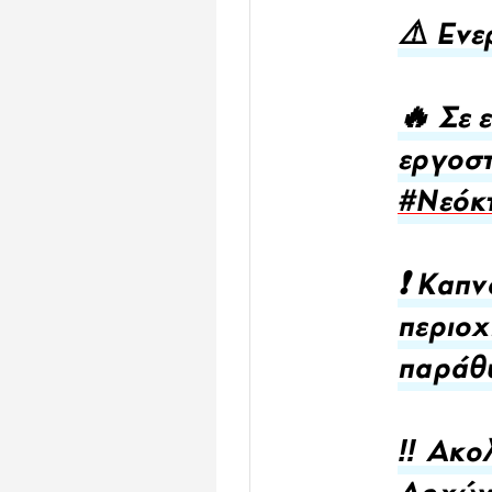
⚠️ Ενε
🔥 Σε 
εργοστ
#Νεόκτ
❗ Καπν
περιοχ
παράθ
‼️ Ακο