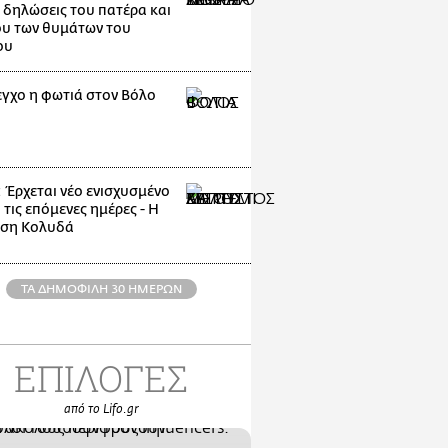
 δηλώσεις του πατέρα και
υ των θυμάτων του
ου
εγχο η φωτιά στον Βόλο
: Έρχεται νέο ενισχυσμένο
 τις επόμενες ημέρες - Η
ηση Κολυδά
ΤΑ ΔΗΜΟΦΙΛΗ 30 ΗΜΕΡΩΝ
ΕΠΙΛΟΓΕΣ
από το Lifo.gr