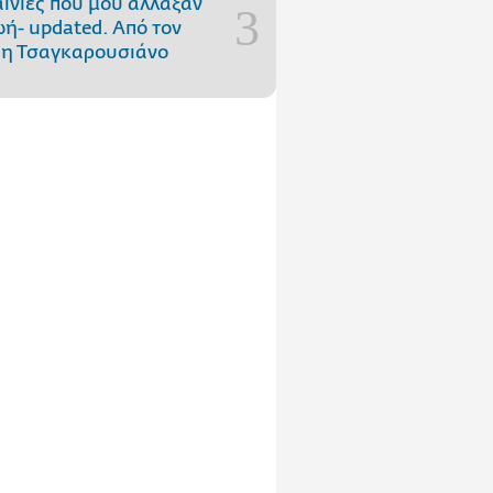
αινίες που μού άλλαξαν
ωή- updated. Aπό τον
η Τσαγκαρουσιάνο