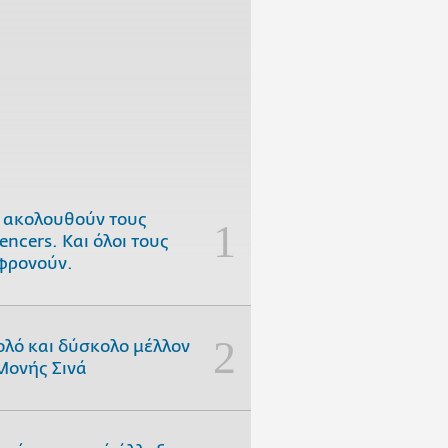
 ακολουθούν τους
uencers. Και όλοι τους
φρονούν.
ολό και δύσκολο μέλλον
Μονής Σινά