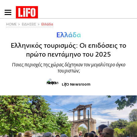
Παράκαμψη
προς
το
HOME
ΕΙΔΗΣΕΙΣ
Ελλάδα
κυρίως
Ελλάδα
περιεχόμενο
Ελληνικός τουρισμός: Οι επιδόσεις το
πρώτο πεντάμηνο του 2025
Ποιες περιοχές της χώρας δέχτηκαν τον μεγαλύτερο όγκο
τουριστών;
LifO Newsroom