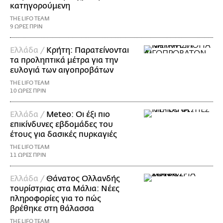
κατηγορούμενη
THE LIFO TEAM
9 ΩΡΕΣ ΠΡΙΝ
Ελλάδα /
Κρήτη: Παρατείνονται
τα προληπτικά μέτρα για την
ευλογιά των αιγοπροβάτων
THE LIFO TEAM
10 ΩΡΕΣ ΠΡΙΝ
Ελλάδα /
Meteo: Οι έξι πιο
επικίνδυνες εβδομάδες του
έτους για δασικές πυρκαγιές
THE LIFO TEAM
11 ΩΡΕΣ ΠΡΙΝ
Ελλάδα /
Θάνατος Ολλανδής
τουρίστριας στα Μάλια: Νέες
πληροφορίες για το πώς
βρέθηκε στη θάλασσα
THE LIFO TEAM