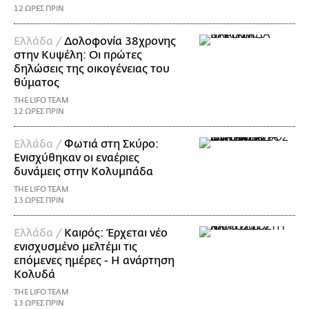
12 ΩΡΕΣ ΠΡΙΝ
Ελλάδα /
Δολοφονία 38χρονης
στην Κυψέλη: Οι πρώτες
δηλώσεις της οικογένειας του
θύματος
THE LIFO TEAM
12 ΩΡΕΣ ΠΡΙΝ
Ελλάδα /
Φωτιά στη Σκύρο:
Ενισχύθηκαν οι εναέριες
δυνάμεις στην Κολυμπάδα
THE LIFO TEAM
13 ΩΡΕΣ ΠΡΙΝ
Ελλάδα /
Καιρός: Έρχεται νέο
ενισχυσμένο μελτέμι τις
επόμενες ημέρες - Η ανάρτηση
Κολυδά
THE LIFO TEAM
13 ΩΡΕΣ ΠΡΙΝ