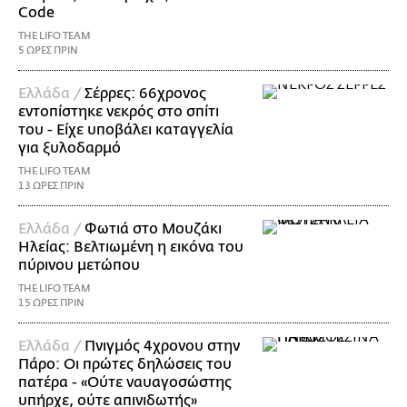
Code
THE LIFO TEAM
5 ΩΡΕΣ ΠΡΙΝ
Ελλάδα /
Σέρρες: 66χρονος
εντοπίστηκε νεκρός στο σπίτι
του - Είχε υποβάλει καταγγελία
για ξυλοδαρμό
THE LIFO TEAM
13 ΩΡΕΣ ΠΡΙΝ
Ελλάδα /
Φωτιά στο Μουζάκι
Ηλείας: Βελτιωμένη η εικόνα του
πύρινου μετώπου
THE LIFO TEAM
15 ΩΡΕΣ ΠΡΙΝ
Ελλάδα /
Πνιγμός 4χρονου στην
Πάρο: Οι πρώτες δηλώσεις του
πατέρα - «Ούτε ναυαγοσώστης
υπήρχε, ούτε απινιδωτής»