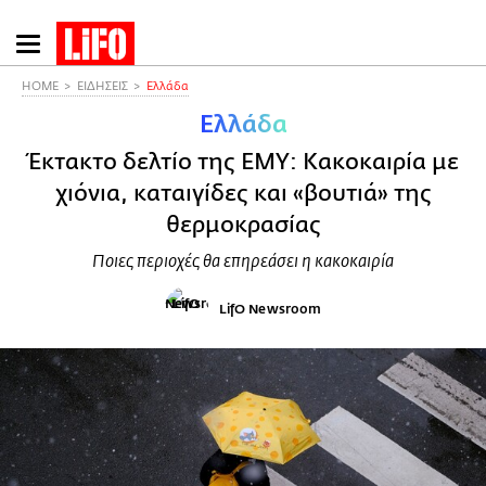
Παράκαμψη
προς
το
HOME
ΕΙΔΗΣΕΙΣ
Ελλάδα
κυρίως
Ελλάδα
περιεχόμενο
Έκτακτο δελτίο της ΕΜΥ: Κακοκαιρία με
χιόνια, καταιγίδες και «βουτιά» της
θερμοκρασίας
Ποιες περιοχές θα επηρεάσει η κακοκαιρία
LifO Newsroom