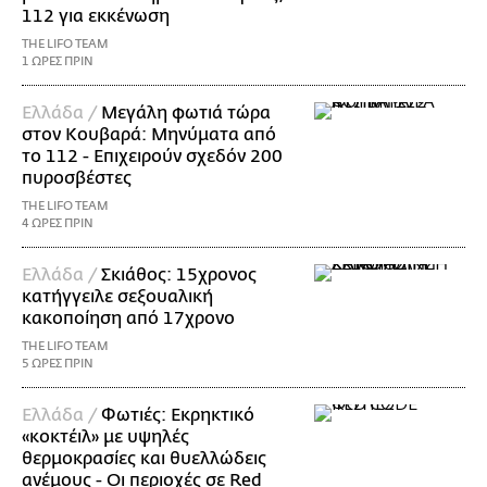
112 για εκκένωση
THE LIFO TEAM
1 ΩΡΕΣ ΠΡΙΝ
Ελλάδα /
Μεγάλη φωτιά τώρα
στον Κουβαρά: Μηνύματα από
το 112 - Επιχειρούν σχεδόν 200
πυροσβέστες
THE LIFO TEAM
4 ΩΡΕΣ ΠΡΙΝ
Ελλάδα /
Σκιάθος: 15χρονος
κατήγγειλε σεξουαλική
κακοποίηση από 17χρονο
THE LIFO TEAM
5 ΩΡΕΣ ΠΡΙΝ
Ελλάδα /
Φωτιές: Εκρηκτικό
«κοκτέιλ» με υψηλές
θερμοκρασίες και θυελλώδεις
ανέμους - Οι περιοχές σε Red