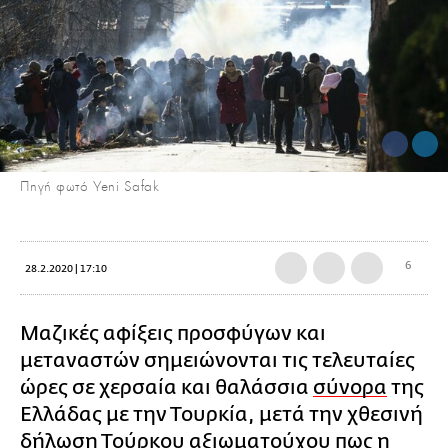
Πηγή φωτό Yeni Safak
6
28.2.2020 | 17:10
Μαζικές αφίξεις προσφύγων και
μεταναστών σημειώνονται τις τελευταίες
ώρες σε χερσαία και θαλάσσια
σύνορα
της
Ελλάδας με την Τουρκία, μετά την χθεσινή
δήλωση Τούρκου αξιωματούχου πως η