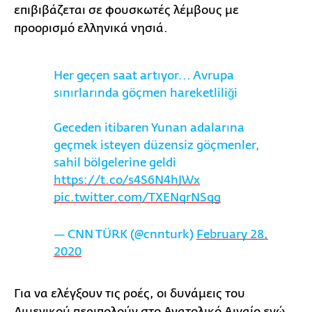
επιβιβάζεται σε φουσκωτές λέμβους με
προορισμό ελληνικά νησιά.
Her geçen saat artıyor... Avrupa
sınırlarında göçmen hareketliliği
Geceden itibaren Yunan adalarına
geçmek isteyen düzensiz göçmenler,
sahil bölgelerine geldi
https://t.co/s4S6N4hJWx
pic.twitter.com/TXENqrNSqg
— CNN TÜRK (@cnnturk)
February 28,
2020
Για να ελέγξουν τις ροές, οι δυνάμεις του
Λιμενικού περιπολούν στο Ανατολικό Αιγαίο ενώ