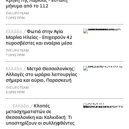
Κρήνη της Λάρισας - Εστάλη
μήνυμα από το 112
THE LIFO TEAM
7 ΩΡΕΣ ΠΡΙΝ
Ελλάδα /
Φωτιά στην Αγία
Μαρίνα Ηλείας - Επιχειρούν 42
πυροσβέστες και εναέρια μέσα
THE LIFO TEAM
7 ΩΡΕΣ ΠΡΙΝ
Ελλάδα /
Μετρό Θεσσαλονίκης:
Αλλαγές στο ωράριο λειτουργίας
σήμερα και αύριο, Παρασκευή
THE LIFO TEAM
8 ΩΡΕΣ ΠΡΙΝ
Ελλάδα /
Κλοπές
μετασχηματιστών σε
Θεσσαλονίκη και Χαλκιδική: Τι
υποστηρίζουν οι συλληφθέντες