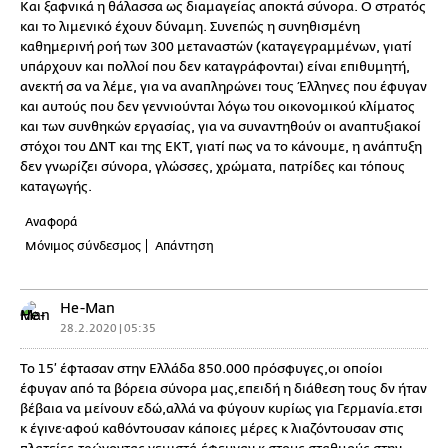
Και ξαφνικά η θάλασσα ως διαμαγείας αποκτά σύνορα. Ο στρατός
και το λιμενικό έχουν δύναμη. Συνεπώς η συνηθισμένη
καθημερινή ροή των 300 μεταναστών (καταγεγραμμένων, γιατί
υπάρχουν και πολλοί που δεν καταγράφονται) είναι επιθυμητή,
ανεκτή σα να λέμε, για να αναπληρώνει τους Έλληνες που έφυγαν
και αυτούς που δεν γεννιούνται λόγω του οικονομικού κλίματος
και των συνθηκών εργασίας, για να συναντηθούν οι αναπτυξιακοί
στόχοι του ΔΝΤ και της ΕΚΤ, γιατί πως να το κάνουμε, η ανάπτυξη
δεν γνωρίζει σύνορα, γλώσσες, χρώματα, πατρίδες και τόπους
καταγωγής.
Αναφορά
Μόνιμος σύνδεσμος
Απάντηση
He-Man
28.2.2020 | 05:35
Το 15’ έφτασαν στην Ελλάδα 850.000 πρόσφυγες,οι οποίοι
έφυγαν από τα βόρεια σύνορα μας,επειδή η διάθεση τους δν ήταν
βέβαια να μείνουν εδώ,αλλά να φύγουν κυρίως για Γερμανία.ετσι
κ έγινε·αφού καθόντουσαν κάποιες μέρες κ λιαζόντουσαν στις