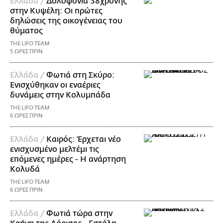
Ελλάδα /
Δολοφονία 38χρονης
στην Κυψέλη: Οι πρώτες
δηλώσεις της οικογένειας του
θύματος
THE LIFO TEAM
5 ΩΡΕΣ ΠΡΙΝ
Ελλάδα /
Φωτιά στη Σκύρο:
Ενισχύθηκαν οι εναέριες
δυνάμεις στην Κολυμπάδα
THE LIFO TEAM
6 ΩΡΕΣ ΠΡΙΝ
Ελλάδα /
Καιρός: Έρχεται νέο
ενισχυσμένο μελτέμι τις
επόμενες ημέρες - Η ανάρτηση
Κολυδά
THE LIFO TEAM
6 ΩΡΕΣ ΠΡΙΝ
Ελλάδα /
Φωτιά τώρα στην