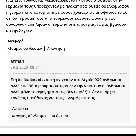
πλατείες,τρώγοντας γεμιστά,έφευγαν κ στους σταθμούς στην
Γερμανία τους υποδέχονταν με πλακατ ρεφιουτζις ουελκομ.αφου
η γερμανική οικονομία,πήρε όσους χρειαζόταν,αποφάσισε το 16’
ότι δν τηρούμε τους απαιτούμενους κανόνες φύλαξης των
συνόρων,κ απείλησαν οι ευρωπαίοι εταίροι μας,να μας βγάλουν
απ την Σέγκεν.
Αναφορά
Μόνιμος σύνδεσμος
Απάντηση
atman
29.2.2020 | 08:34
Στη δε διαδικασία; αυτή πνίγηκαν στο Αιγαίο 900 άνθρωποι
αλλά επειδή την ακροαριστερα δεν την νοιάζουν οι άνθρωποι
αλλά μόνο τα αφηγήματα της δεν πειράζει. Δεν υπάρχει
κανένας υπεύθυνος για τους πνιγμός αυτούς.
Αναφορά
Μόνιμος σύνδεσμος
Απάντηση