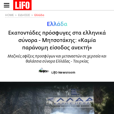
Παράκαμψη
προς
το
HOME
ΕΙΔΗΣΕΙΣ
Ελλάδα
κυρίως
Ελλάδα
περιεχόμενο
Εκατοντάδες πρόσφυγες στα ελληνικά
σύνορα - Μητσοτάκης: «Καμία
παράνομη είσοδος ανεκτή»
Μαζικές αφίξεις προσφύγων και μεταναστών σε χερσαία και
θαλάσσια σύνορα Ελλάδας - Τουρκίας
LifO Newsroom