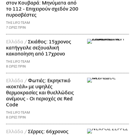
στον Κουβαρά: Μηνύματα από
το 112 - Επιχειρούν σχεδόν 200
πυροσβέστες
THE LIFO TEAM
7 ΩΡΕΣ ΠΡΙΝ
Ελλάδα /
Σκιάθος: 15χρονος
κατήγγειλε σεξουαλική
κακοποίηση από 17χρονο
THE LIFO TEAM
8 ΩΡΕΣ ΠΡΙΝ
Ελλάδα /
Φωτιές: Εκρηκτικό
«κοκτέιλ» με υψηλές
θερμοκρασίες και θυελλώδεις
ανέμους - Οι περιοχές σε Red
Code
THE LIFO TEAM
8 ΩΡΕΣ ΠΡΙΝ
Ελλάδα /
Σέρρες: 66χρονος