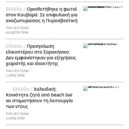
Ελλάδα /
Οριοθετήθηκε η φωτιά
στον Κουβαρά: Σε επιφυλακή για
αναζωπυρώσεις η Πυροσβεστική
THE LIFO TEAM
40 ΛΕΠΤΑ ΠΡΙΝ
Ελλάδα /
Προσγείωση
ελικοπτέρου στο Σαρακήνικο:
Δεν εμφανίστηκαν για εξηγήσεις
χειριστής και ιδιοκτήτης
THE LIFO TEAM
1 ΩΡΕΣ ΠΡΙΝ
Ελλάδα /
Χαλκιδική:
Κοινότητα ζητά από beach bar
να σταματήσουν τη λειτουργία
των ντους
THE LIFO TEAM
2 ΩΡΕΣ ΠΡΙΝ