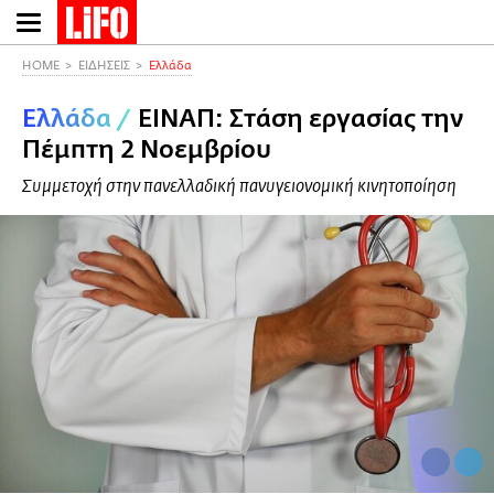
Παράκαμψη
προς
το
HOME
ΕΙΔΗΣΕΙΣ
Ελλάδα
κυρίως
Ελλάδα
/
ΕΙΝΑΠ: Στάση εργασίας την
περιεχόμενο
Πέμπτη 2 Νοεμβρίου
Συμμετοχή στην πανελλαδική πανυγειονομική κινητοποίηση