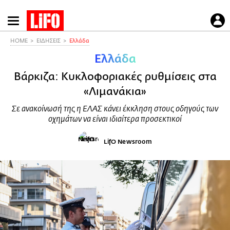
Παράκαμψη
προς
το
HOME
ΕΙΔΗΣΕΙΣ
Ελλάδα
κυρίως
Ελλάδα
περιεχόμενο
Βάρκιζα: Κυκλοφοριακές ρυθμίσεις στα
«Λιμανάκια»
Σε ανακοίνωσή της η ΕΛΑΣ κάνει έκκληση στους οδηγούς των
οχημάτων να είναι ιδιαίτερα προσεκτικοί
LifO Newsroom