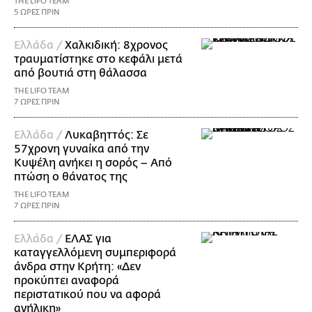
THE LIFO TEAM
5 ΩΡΕΣ ΠΡΙΝ
Ελλάδα /
Χαλκιδική: 8χρονος
τραυματίστηκε στο κεφάλι μετά
από βουτιά στη θάλασσα
THE LIFO TEAM
7 ΩΡΕΣ ΠΡΙΝ
Ελλάδα /
Λυκαβηττός: Σε
57χρονη γυναίκα από την
Κυψέλη ανήκει η σορός – Από
πτώση ο θάνατος της
THE LIFO TEAM
7 ΩΡΕΣ ΠΡΙΝ
Ελλάδα /
ΕΛΑΣ για
καταγγελλόμενη συμπεριφορά
άνδρα στην Κρήτη: «Δεν
προκύπτει αναφορά
περιστατικού που να αφορά
ανήλικη»