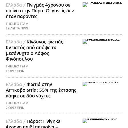
Ελλάδα /
Πνιγμός 4χρονου σε
πισίνα στην Πάρο: Οι γονείς δεν
ήταν παρόντες
THE LIFO TEAM
19 ΛΕΠΤΑ ΠΡΙΝ
Ελλάδα /
Κίνδυνος φωτιάς:
Κλειστός από απόψε τα
μεσάνυχτα ο Λόφος
Φινόπουλου
THE LIFO TEAM
1 ΩΡΕΣ ΠΡΙΝ
Ελλάδα /
Φωτιά στην
Αττικοβοιωτία: 55% της έκτασης
κάηκε σε δύο νύχτες
THE LIFO TEAM
2 ΩΡΕΣ ΠΡΙΝ
Ελλάδα /
Πάρος: Πνίγηκε
4χρονο παιδί σε πισίνα –