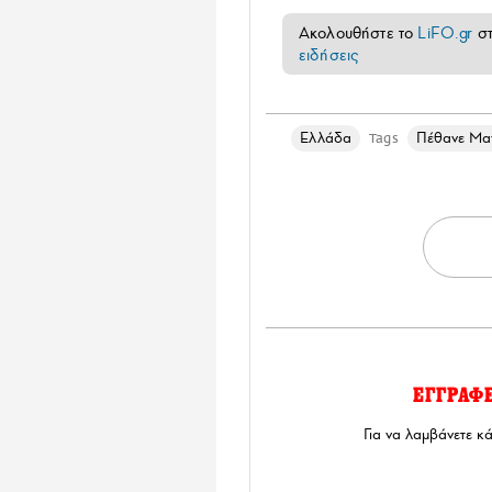
Ακολουθήστε το
LiFO.gr
σ
ειδήσεις
Ελλάδα
Πέθανε Μα
Tags
ΕΓΓΡΑΦ
Για να λαμβάνετε κ