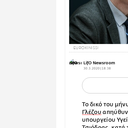
EUROKINISSI
LifO Newsroom
30.3.2020 | 18:38
Το δικό του μήν
Γλέζου
απηύθυνε
υπουργείου Υγεί
Τσιόδρας, κατά 