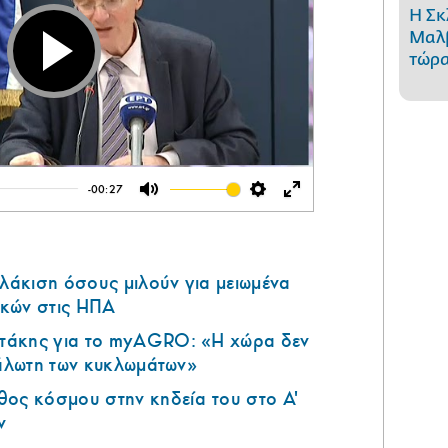
Η Σκ
Μαλβ
τώρα
Play
-00:27
Mute
Settings
Enter
fullscreen
υλάκιση όσους μιλούν για μειωμένα
κών στις ΗΠΑ
τάκης για το myAGRO: «Η χώρα δεν
μάλωτη των κυκλωμάτων»
θος κόσμου στην κηδεία του στο Α'
ν