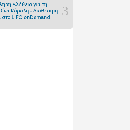
ληρή Αλήθεια για τη
ίνα Κάραλη - Διαθέσιμη
 στo LiFO onDemand