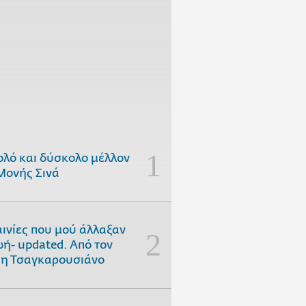
ολό και δύσκολο μέλλον
Μονής Σινά
αινίες που μού άλλαξαν
ωή- updated. Aπό τον
η Τσαγκαρουσιάνο