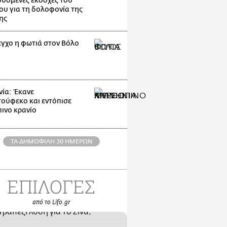
ουόμενες εκδοχές του
ου για τη δολοφονία της
ης
εγχο η φωτιά στον Βόλο
ία: Έκανε
ούφεκο και εντόπισε
ινο κρανίο
ΤΑ ΔΗΜΟΦΙΛΗ 30 ΗΜΕΡΩΝ
ΕΠΙΛΟΓΕΣ
από το Lifo.gr