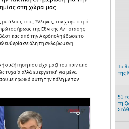
δημίας στη χώρα μας.
 με όλους τους Έλληνες, τον χαιρετισμό
πρώτος ήρωας της Εθνικής Αντίστασης
σβάστικας από την Ακρόπολη έδωσε το
 ελευθερία σε όλη τη σκλαβωμένη
ινή συζήτηση που είχα μαζί του πριν από
Το θ
ώς τυχαία αλλά ευεργετική για μένα
της 
σουμε ηρωικά αυτή την πάλη με τον
51 τ
τη ζ
Στάθ