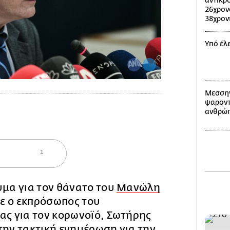
αντικρ
26χρον
38χρον
Υπό έλ
Μεσσην
ψαροντ
ανθρώπ
1
υμα για τον θάνατο του
Μανώλη
 ο εκπρόσωπος του
ας για τον κορωνοϊό, Σωτήρης
την τακτική ενημέρωση για την