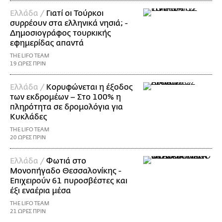
Ελλάδα /
Γιατί οι Τούρκοι
συρρέουν στα ελληνικά νησιά; -
Δημοσιογράφος τουρκικής
εφημερίδας απαντά
THE LIFO TEAM
19 ΩΡΕΣ ΠΡΙΝ
Ελλάδα /
Κορυφώνεται η έξοδος
των εκδρομέων – Στο 100% η
πληρότητα σε δρομολόγια για
Κυκλάδες
THE LIFO TEAM
20 ΩΡΕΣ ΠΡΙΝ
Ελλάδα /
Φωτιά στο
Μονοπήγαδο Θεσσαλονίκης -
Επιχειρούν 61 πυροσβέστες και
έξι εναέρια μέσα
THE LIFO TEAM
21 ΩΡΕΣ ΠΡΙΝ