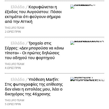
Ελλάδα /
Κορυφώνεται η
έξοδος του Αυγούστου: Πόσοι
εκτιμάται ότι φεύγουν σήμερα
από την Αττική
THE LIFO TEAM
2 ΩΡΕΣ ΠΡΙΝ
Ελλάδα /
Τροχαίο στις
Σέρρες: «Δεν μπορούσα να κάνω
τίποτα» - Οι πρώτες δηλώσεις
του οδηγού του φορτηγού
THE LIFO TEAM
4 ΩΡΕΣ ΠΡΙΝ
Ελλάδα /
Υπόθεση Marfin:
Στις φωτογραφίες της επίθεσης
δεν είναι η εντολέας μου, λέει ο
δικηγόρος της 46χρονης
THE LIFO TEAM
5 ΩΡΕΣ ΠΡΙΝ