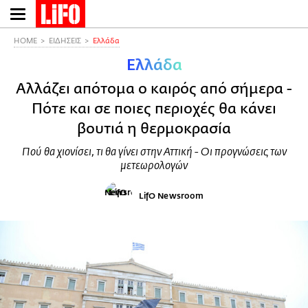
Παράκαμψη
προς
το
HOME
ΕΙΔΗΣΕΙΣ
Ελλάδα
κυρίως
Ελλάδα
περιεχόμενο
Αλλάζει απότομα ο καιρός από σήμερα -
Πότε και σε ποιες περιοχές θα κάνει
βουτιά η θερμοκρασία
Πού θα χιονίσει, τι θα γίνει στην Αττική - Οι προγνώσεις των
μετεωρολογών
LifO Newsroom