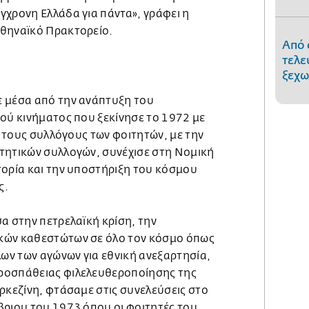
γχρονη Ελλάδα για πάντα», γράφει η
Αθηναϊκό Πρακτορείο.
Από 
τελε
ξεχω
 μέσα από την ανάπτυξη του
κού κινήματος που ξεκίνησε το 1972 με
αι τους συλλόγους των φοιτητών, με την
τητικών συλλογών, συνέχισε στη Νομική
τορία και την υποστήριξη του κόσμου
ς.
α στην πετρελαϊκή κρίση, την
κών καθεστώτων σε όλο τον κόσμο όπως
λων των αγώνων για εθνική ανεξαρτησία,
ροσπάθειας φιλελευθεροποίησης της
ρκεζίνη, φτάσαμε στις συνελεύσεις στο
βριου του 1973 όπου οι φοιτητές του