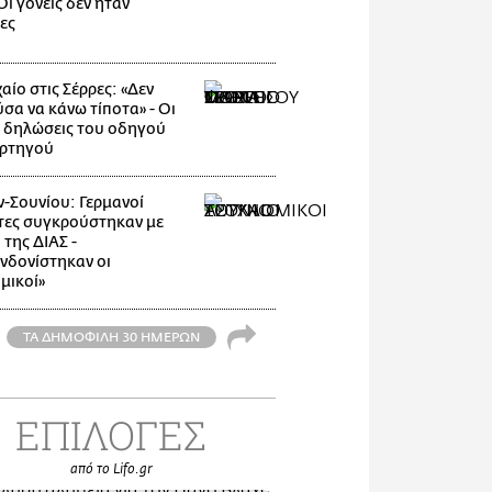
ι γονείς δεν ήταν
ες
αίο στις Σέρρες: «Δεν
σα να κάνω τίποτα» - Οι
 δηλώσεις του οδηγού
ρτηγού
-Σουνίου: Γερμανοί
τες συγκρούστηκαν με
της ΔΙΑΣ -
νδονίστηκαν οι
μικοί»
ΤΑ ΔΗΜΟΦΙΛΗ 30 ΗΜΕΡΩΝ
ΕΠΙΛΟΓΕΣ
από το Lifo.gr