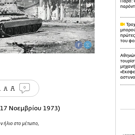
Πάρο: Ο
παρόντ
Τροχ
μπορού
πρώτες
του φο
Αθηνών
τουρίσ
μηχανή 
«Εκσφε
αστυνο
0
(17 Νοεμβρίου 1973)
ον ήλιο στο μέτωπο,