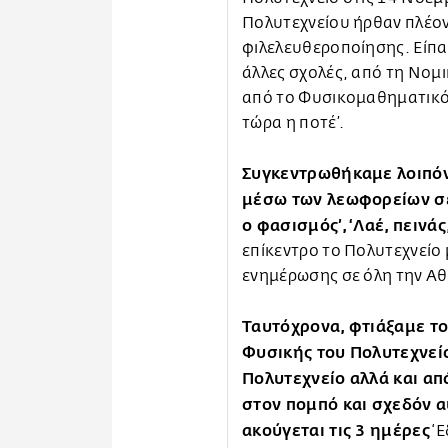
Πολυτεχνείου ήρθαν πλέον 
φιλελευθεροποίησης. Είπαν
άλλες σχολές, από τη Νομι
από το Φυσικομαθηματικό 
τώρα η ποτέ’.
Συγκεντρωθήκαμε λοιπόν
μέσω των λεωφορείων σε
ο φασισμός’, ‘Λαέ, πεινάς
επίκεντρο το Πολυτεχνείο
ενημέρωσης σε όλη την Αθ
Ταυτόχρονα, φτιάξαμε τ
Φυσικής του Πολυτεχνείο
Πολυτεχνείο αλλά και απ
στον πομπό και σχεδόν 
ακούγεται τις 3 ημέρες
‘Ε