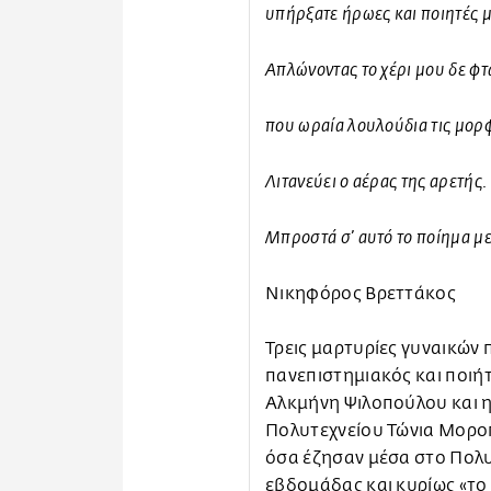
υπήρξατε ήρωες και ποιητές μ
Απλώνοντας το χέρι μου δε φτά
που ωραία λουλούδια τις μορ
Λιτανεύει ο αέρας της αρετής.
Μπροστά σ’ αυτό το ποίημα με
Νικηφόρος Βρεττάκος
Τρεις μαρτυρίες γυναικών 
πανεπιστημιακός και ποιή
Αλκμήνη Ψιλοπούλου και 
Πολυτεχνείου Τώνια Μορο
όσα έζησαν μέσα στο Πολυ
εβδομάδας και κυρίως «το