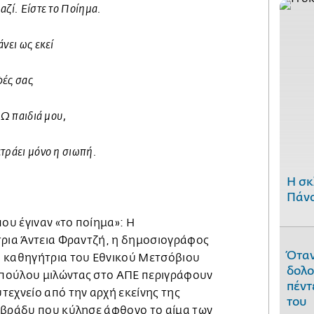
αζί. Είστε το Ποίημα.
νει ως εκεί
φές σας
 Ω παιδιά μου,
τράει μόνο η σιωπή.
H σκ
Πάνο
που έγιναν «το ποίημα»: Η
τρια Άντεια Φραντζή, η δημοσιογράφος
Όταν
η καθηγήτρια του Εθνικού Μετσόβιου
δολο
πούλου μιλώντας στο ΑΠΕ περιγράφουν
πέντ
τεχνείο από την αρχή εκείνης της
του
 βράδυ που κύλησε άφθονο το αίμα των