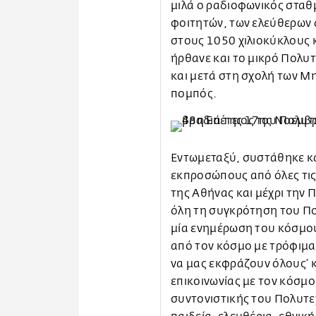
μιλά ο ραδιοφωνικός σταθ
φοιτητών, των ελεύθερων 
στους 1050 χιλιοκύκλους κ
ήρθανε και το μικρό Πολυτ
και μετά στη σχολή των Μ
πομπός.
Εντωμεταξύ, συστάθηκε κα
εκπροσώπους από όλες τις
της Αθήνας και μέχρι την 
όλη τη συγκρότηση του Πο
μία ενημέρωση του κόσμο
από τον κόσμο με τρόφιμα
να μας εκφράζουν όλους’ κ
επικοινωνίας με τον κόσμ
συντονιστικής του Πολυτεχ