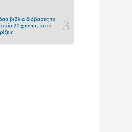
όσα βιβλία διάβασες τα
υταία 20 χρόνια, αυτό
ρίζεις