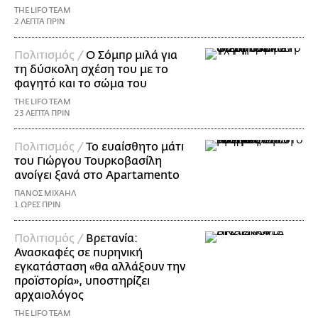
THE LIFO TEAM
2 ΛΕΠΤΑ ΠΡΙΝ
Πολιτισμός /
Ο Σόμπρ μιλά για
τη δύσκολη σχέση του με το
φαγητό και το σώμα του
THE LIFO TEAM
23 ΛΕΠΤΑ ΠΡΙΝ
Πολιτισμός /
Το ευαίσθητο μάτι
του Γιώργου Τουρκοβασίλη
ανοίγει ξανά στο Apartamento
ΠΑΝΟΣ ΜΙΧΑΗΛ
1 ΩΡΕΣ ΠΡΙΝ
Πολιτισμός /
Βρετανία:
Ανασκαφές σε πυρηνική
εγκατάσταση «θα αλλάξουν την
προϊστορία», υποστηρίζει
αρχαιολόγος
THE LIFO TEAM