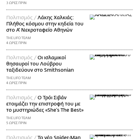
3 ΩΡΕΣ ΠΡΙΝ
Πολιτισμός /
Λάκης Χαλκιάς:
Πλήθος κόσμου στην κηδεία του
στο Α' Νεκροταφείο Αθηνών
THE LIFO TEAM
4 ΩΡΕΣ ΠΡΙΝ
Πολιτισμός /
Οι ισλαμικοί
θησαυροί του Λούβρου
ταξιδεύουν στο Smithsonian
THE LIFO TEAM
4 ΩΡΕΣ ΠΡΙΝ
Πολιτισμός /
Ο Τρόι Σιβάν
ετοιμάζει την επιστροφή του με
το μυστηριώδες «She’s The Best»
THE LIFO TEAM
5 ΩΡΕΣ ΠΡΙΝ
Πολιτισμός /
Το νέο Spider-Man