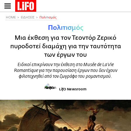
Παράκαμψη
προς
το
HOME
ΕΙΔΗΣΕΙΣ
Πολιτισμός
κυρίως
Πολιτισμός
περιεχόμενο
Μια έκθεση για τον Τεοντόρ Ζερικό
πυροδοτεί διαμάχη για την ταυτότητα
των έργων του
Ειδικοί επικρίνουν την έκθεση στο Musée de La Vie
Romantique για την παρουσίαση έργων που δεν έχουν
φιλοτεχνηθεί από τον ζωγράφο του ρομαντισμού.
LifO Newsroom