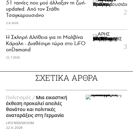
51 ταινίες που μού άλλαξαν τη ζωή-
updated. Aπό τον Στάθη
Τσαγκαρουσιάνο
2.8.2026
Η Σκληρή Αλήθεια για τη Μαλβίνα
Κάραλη - Διαθέσιμη τώρα στo LiFO
onDemand
31.7.2026
ΣΧΕΤΙΚΑ ΑΡΘΡΑ
Πολιτισμός /
Μια εικαστική
έκθεση προκαλεί απειλές
θανάτου και πολιτικές
αναταράξεις στη Γερμανία
LIFO NEWSROOM
22.6.2024