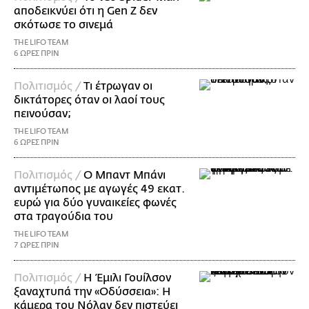
αποδεικνύει ότι η Gen Z δεν
σκότωσε το σινεμά
THE LIFO TEAM
6 ΩΡΕΣ ΠΡΙΝ
Πολιτισμός /
Τι έτρωγαν οι
δικτάτορες όταν οι λαοί τους
πεινούσαν;
THE LIFO TEAM
6 ΩΡΕΣ ΠΡΙΝ
Πολιτισμός /
Ο Μπαντ Μπάνι
αντιμέτωπος με αγωγές 49 εκατ.
ευρώ για δύο γυναικείες φωνές
στα τραγούδια του
THE LIFO TEAM
7 ΩΡΕΣ ΠΡΙΝ
Πολιτισμός /
Η Έμιλι Γουίλσον
ξαναχτυπά την «Οδύσσεια»: Η
κάμερα του Νόλαν δεν πιστεύει