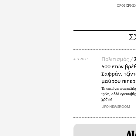
ΟΡΟΙ ΧΡΗΣ
Σ
Πολιτισμός /
4.3.2023
500 ετών βρέ
Σαφράν, τζίντ
μαύρου πιπερ
Το ναυάγιο ανακαλύφ
1960, αλλά ερευνήθη
χρόνια
LIFO NEWSROOM
ΔΙ