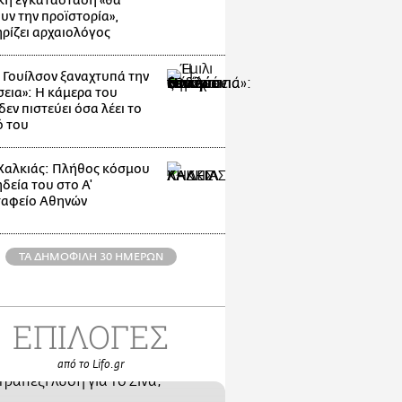
κή εγκατάσταση «θα
υν την προϊστορία»,
ρίζει αρχαιολόγος
ι Γουίλσον ξαναχτυπά την
εια»: Η κάμερα του
εν πιστεύει όσα λέει το
ό του
Χαλκιάς: Πλήθος κόσμου
δεία του στο Α'
αφείο Αθηνών
ΤΑ ΔΗΜΟΦΙΛΗ 30 ΗΜΕΡΩΝ
ΕΠΙΛΟΓΕΣ
από το Lifo.gr