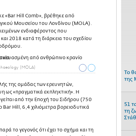
ε «Bar Hill Comb», βρέθηκε από
ογικού Μουσείου του Λονδίνου (MOLA).
κειμένων ενδιαφέροντος που
και 2018 κατά τη διάρκεια του σχεδίου
τοδρόμου.
chaeology (MOLA)
Το θ
της 
λής της ομάδας των ερευνητών,
η ως «πραγματικά εκπληκτική». Η
γείται από την Εποχή του Σιδήρου (750
51 τ
ο Bar Hill, 6,4 χιλιόμετρα βορειοδυτικά
τη ζ
Στάθ
αρά το γεγονός ότι έχει το σχήμα και τη