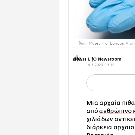
Φωτ.: Museum of London Arc
LifO Newsroom
4.3.2023 | 13:19
Μια αρχαία πιθ
από
ανθρώπινο 
χιλιάδων αντικε
διάρκεια αρχαι