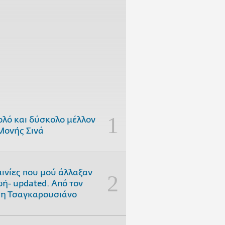
ολό και δύσκολο μέλλον
Μονής Σινά
αινίες που μού άλλαξαν
ωή- updated. Aπό τον
η Τσαγκαρουσιάνο