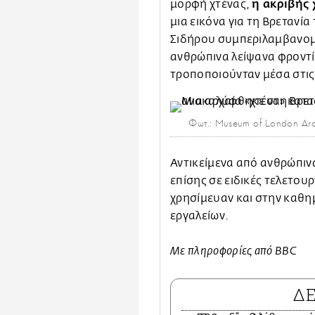
η ακριβής 
μορφή χτένας,
μια εικόνα για τη Βρετανία
Σιδήρου συμπεριλαμβανομέ
ανθρώπινα λείψανα φροντί
τροποποιούνταν μέσα στις 
Φωτ.: Museum of London Ar
Αντικείμενα από ανθρώπιν
επίσης σε ειδικές τελετου
χρησίμευαν και στην καθη
εργαλείων.
Με πληροφορίες από BBC
Δ