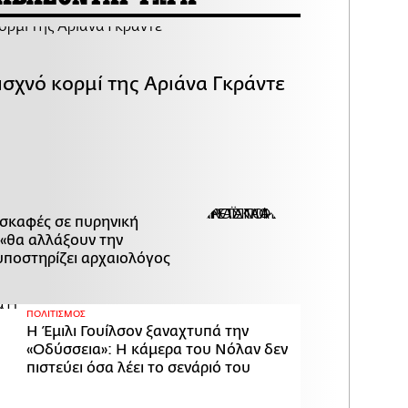
ισχνό κορμί της Αριάνα Γκράντε
ασκαφές σε πυρηνική
«θα αλλάξουν την
υποστηρίζει αρχαιολόγος
ΠΟΛΙΤΙΣΜΟΣ
Η Έμιλι Γουίλσον ξαναχτυπά την
«Οδύσσεια»: Η κάμερα του Νόλαν δεν
πιστεύει όσα λέει το σενάριό του