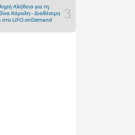
ληρή Αλήθεια για τη
ίνα Κάραλη - Διαθέσιμη
 στo LiFO onDemand