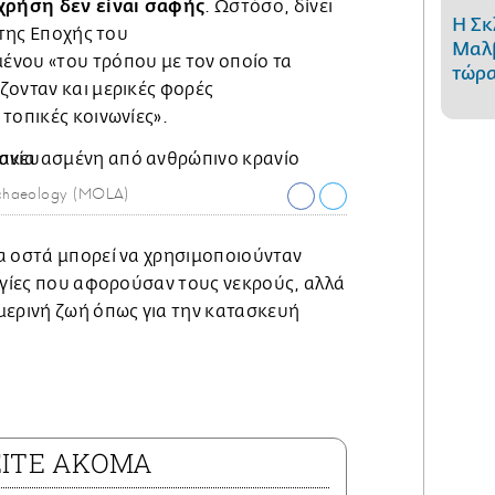
χρήση δεν είναι σαφής
. Ωστόσο, δίνει
Η Σκ
 της Εποχής του
Μαλβ
νου «του τρόπου με τον οποίο τα
τώρα
ζονταν και μερικές φορές
τοπικές κοινωνίες».
chaeology (MOLA)
α οστά μπορεί να χρησιμοποιούνταν
ργίες που αφορούσαν τους νεκρούς, αλλά
μερινή ζωή όπως για την κατασκευή
ΕΙΤΕ ΑΚΟΜΑ