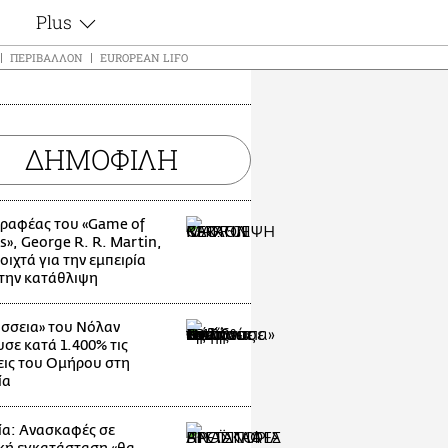
Plus
ς
Θέματα
ΠΕΡΙΒΆΛΛΟΝ
EUROPEAN LIFO
Συνεντεύξεις
ς
Videos
τα
Αφιερώματα
t
ΔΗΜΟΦΙΛΗ
Ζώδια
Εξομολογήσεις
Blogs
μη
ραφέας του «Game of
Οι Αθηναίοι
s», George R. R. Martin,
ς
οιχτά για την εμπειρία
Απώλειες
 την κατάθλιψη
Lgbtqi+
Επιλογές
σσεια» του Νόλαν
υσε κατά 1.400% τις
ις του Ομήρου στη
ία
ία: Ανασκαφές σε