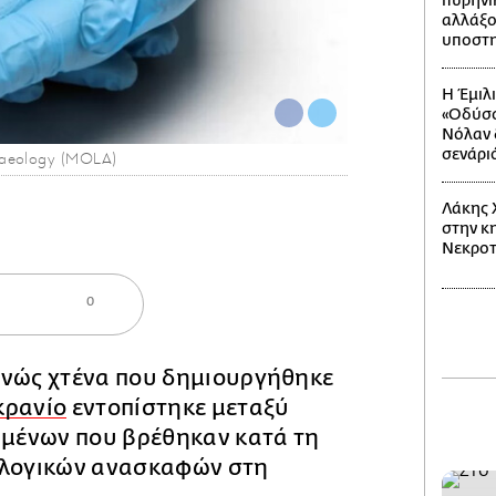
πυρηνι
αλλάξο
υποστη
Η Έμιλ
«Οδύσσ
Νόλαν δ
σενάρι
haeology (MOLA)
Λάκης 
στην κη
Νεκροτ
0
ανώς χτένα που δημιουργήθηκε
κρανίο
εντοπίστηκε μεταξύ
ιμένων που βρέθηκαν κατά τη
ολογικών ανασκαφών στη