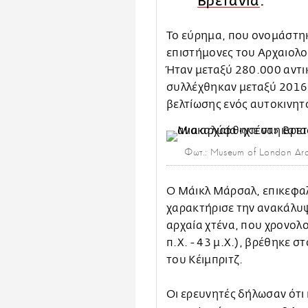
Βρετανία
.
Το εύρημα, που ονομάστηκ
επιστήμονες του Αρχαιολ
Ήταν μεταξύ 280.000 αντι
συλλέχθηκαν μεταξύ 2016 
βελτίωσης ενός αυτοκινη
Φωτ.: Museum of London Ar
Ο Μάικλ Μάρσαλ, επικεφα
χαρακτήρισε την ανακάλυψ
αρχαία χτένα, που χρονολο
π.Χ. - 43 μ.Χ.), βρέθηκε στ
του Κέιμπριτζ.
Οι ερευνητές δήλωσαν ότι π