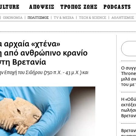
ULTURE
ΑΠΟΨΕΙΣ
ΤΡΟΠΟΣ ΖΩΗΣ
PODCASTS
θόνες
Ιδέες
Μόδα & Στυλ
Σκληρές Αλήθειε
ΟΙΚΟΝΟΜΊΑ
ΠΟΛΙΤΙΣΜΌΣ
TV & MEDIA
TECH & SCIENCE
ΑΘΛΗΤΙΣΜΌΣ
OnDemand
ουσική
Στήλες
Γεύση
Σκληρές Αλήθειε
έατρο
Οπτική Γωνία
Υγεία & Σώμα
Αληθινά Εγκλήμα
καστικά
Guests
Ταξίδια
 αρχαία «χτένα»
Άλλο ένα podcas
βλίο
Επιστολές
Συνταγές
3.0
 από ανθρώπινο κρανίο
χαιολογία &
Living
Ψυχή & Σώμα
τη Βρετανία
τορία
Urban
Άκου την επιστή
Ο συγγ
sign
Αγορά
ν Εποχή του Σιδήρου (750 π.Χ. - 43 μ.Χ.) και
Throne
Ιστορία μιας πόλη
ωτογραφία
μιλά αν
Pulp Fiction
του με
Radio Lifo
The Review
Η «Οδύ
εκτόξε
LiFO Politics
πωλήσε
Το κρασί με απλά
Βρεταν
λόγια
Ζούμε, ρε!
Βρεταν