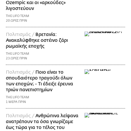
Ozempic και οι «αρκούδες»
λιγοστεύουν
THE LIFO TEAM
20 ΩΡΕΣ ΠΡΙΝ
Πολιτισμός /
Βρετανία:
Ανακαλύφθηκε οστέινο ζάρι
ρωμαϊκής εποχής
THE LIFO TEAM
23 ΩΡΕΣ ΠΡΙΝ
Πολιτισμός /
Ποιο είναι το
σπουδαιότερο τραγούδι όλων
των εποχών; - Τι έδειξε έρευνα
τριών πανεπιστημίων
THE LIFO TEAM
1 ΜΕΡΑ ΠΡΙΝ
Πολιτισμός /
Ανθρώπινα λείψανα
ανατρέπουν τα όσα γνωρίζαμε
έως τώρα για το τέλος του