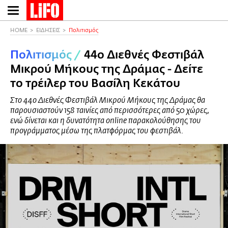
Παράκαμψη
προς
το
HOME
ΕΙΔΗΣΕΙΣ
Πολιτισμός
κυρίως
Πολιτισμός
/
44ο Διεθνές Φεστιβάλ
περιεχόμενο
Μικρού Μήκους της Δράμας - Δείτε
το τρέιλερ του Βασίλη Κεκάτου
Στο 44ο Διεθνές Φεστιβάλ Μικρού Μήκους της Δράμας θα
παρουσιαστούν 158 ταινίες από περισσότερες από 50 χώρες,
ενώ δίνεται και η δυνατότητα online παρακολούθησης του
προγράμματος μέσω της πλατφόρμας του φεστιβάλ.