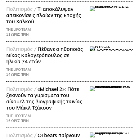
Πολιτισμός /
Τι αποκάλυψαν
απεικονίσεις πλοίων της Εποχής
του Χαλκού
THE LIFO TEAM
11 ΩΡΕΣ ΠΡΙΝ
Πολιτισμός /
Πέθανε ο ηθοποιός
Νίκος Καλογερόπουλος σε
ηλικία 74 ετών
THE LIFO TEAM
14 ΩΡΕΣ ΠΡΙΝ
Πολιτισμός /
«Michael 2»: Πότε
ξεκινούν τα γυρίσματα του
σίκουελ της βιογραφικής ταινίας
του Μάικλ Τζάκσον
THE LIFO TEAM
16 ΩΡΕΣ ΠΡΙΝ
Πολιτισμός /
Οι bears παίρνουν