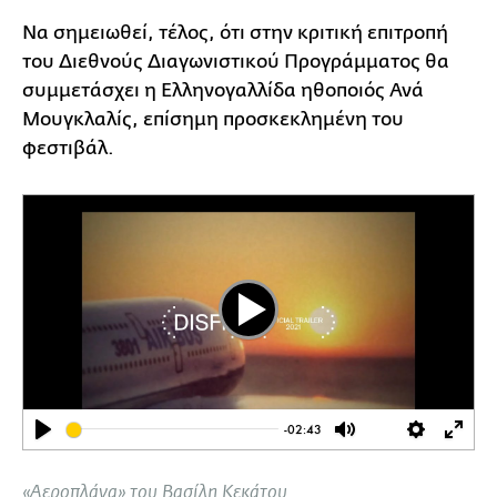
Να σημειωθεί, τέλος, ότι στην κριτική επιτροπή
του Διεθνούς Διαγωνιστικού Προγράμματος θα
συμμετάσχει η Ελληνογαλλίδα ηθοποιός Ανά
Μουγκλαλίς, επίσημη προσκεκλημένη του
φεστιβάλ.
Play
-02:43
Play
Mute
Settings
Ente
full
«Αεροπλάνα» του Βασίλη Κεκάτου