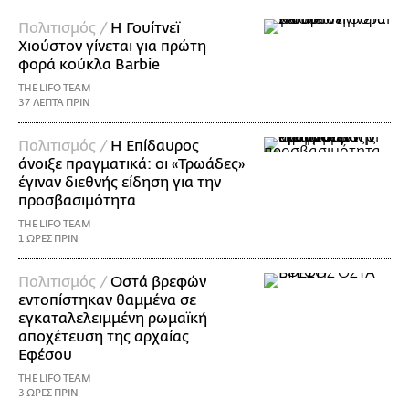
Πολιτισμός /
Η Γουίτνεϊ
Χιούστον γίνεται για πρώτη
φορά κούκλα Barbie
THE LIFO TEAM
37 ΛΕΠΤΑ ΠΡΙΝ
Πολιτισμός /
Η Επίδαυρος
άνοιξε πραγματικά: οι «Τρωάδες»
έγιναν διεθνής είδηση για την
προσβασιμότητα
THE LIFO TEAM
1 ΩΡΕΣ ΠΡΙΝ
Πολιτισμός /
Οστά βρεφών
εντοπίστηκαν θαμμένα σε
εγκαταλελειμμένη ρωμαϊκή
αποχέτευση της αρχαίας
Εφέσου
THE LIFO TEAM
3 ΩΡΕΣ ΠΡΙΝ