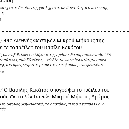
αρίδη
λιτεχνικός διευθυντής για 1 χρόνο, με δυνατότητα ανανέωσης
τος
M
44ο Διεθνές Φεστιβάλ Μικρού Μήκους της
είτε το τρέιλερ του Βασίλη Κεκάτου
ές Φεστιβάλ Μικρού Μήκους της Δράμας θα παρουσιαστούν 158
ρισσότερες από 50 χώρες, ενώ δίνεται και η δυνατότητα online
ς του προγράμματος μέσω της πλατφόρμας του φεστιβάλ.
ΙΟΥ
Ο Βασίλης Κεκάτος υπογράφει το τρέιλερ του
νούς Φεστιβάλ Ταινιών Μικρού Μήκους Δράμας
ι το διεθνές διαγωνιστικό, το αποτύπωμα του φεστιβάλ και οι
πές.