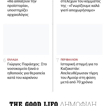
«θα αλλάξουν την
στελεχών του κόμματός
προϊστορία»,
της - «Γνωρίζουμε καλά
υποστηρίζει
γιατί αποχωρήσαμε»
αρχαιολόγος
ΕΛΛΑΔΑ
ΠΕΡΙΒΑΛΛΟΝ
Γιώργος Παράσχος: Στο
Ιστορική στιγμή για το
νοσοκομείο ξανά ο
Καζακστάν:
ηθοποιός για θεραπεία
Απελευθέρωσαν τίγρη
κατά του καρκίνου
του Αμούρ στη φύση
μετά από 70 χρόνια
ΔΗΜΟΦΙΛΗ
THE GOOD LIFO