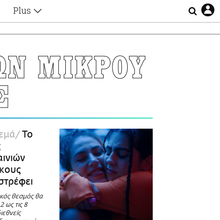
Plus
Θέματα
Συνεντεύξεις
Videos
ΩΝ ΜΙΚΡΟΥ
τα
Αφιερώματα
Ζώδια
Σ
Εξομολογήσεις
Blogs
η
Οι Αθηναίοι
Απώλειες
Lgbtqi+
εμά
To
Επιλογές
ς
αινιών
κους
στρέφει
κός θεσμός θα
2 ως τις 8
ιεθνείς