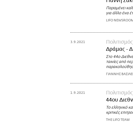
Γιάννη Σακ
Παραμένει καλ
για άλλο ένα έ
LIFO NEWSROO
Πολιτισμός
3.9.2021
Δράμας - Δ
Στο 44ο Διεθν
ταινίες από πε
παρακολούθηση
ΓΙΑΝΝΗΣ ΒΑΣΙΛΕ
Πολιτισμός
1.9.2021
44ου Διεθ
Το ελληνικό κα
κριτικές επιτρο
THE LIFO TEAM