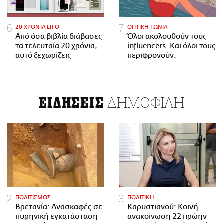
20 ΧΡΟΝΙΑ LIFO
ΟΠΤΙΚΗ ΓΩΝΙΑ
Από όσα βιβλία διάβασες
Όλοι ακολουθούν τους
τα τελευταία 20 χρόνια,
influencers. Και όλοι τους
αυτό ξεχωρίζεις
περιφρονούν.
ΔΗΜΟΦΙΛΗ
ΕΙΔΗΣΕΙΣ
ΠΟΛΙΤΙΣΜΟΣ
ΠΟΛΙΤΙΚΗ
Βρετανία: Ανασκαφές σε
Καρυστιανού: Κοινή
πυρηνική εγκατάσταση
ανακοίνωση 22 πρώην