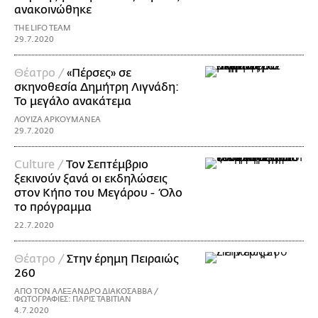
ανακοινώθηκε
THE LIFO TEAM
29.7.2020
Θέατρο /
«Πέρσες» σε
σκηνοθεσία Δημήτρη Λιγνάδη:
Το μεγάλο ανακάτεμα
ΛΟΥΙΖΑ ΑΡΚΟΥΜΑΝΕΑ
29.7.2020
Culture /
Τον Σεπτέμβριο
ξεκινούν ξανά οι εκδηλώσεις
στον Κήπο του Μεγάρου - Όλο
το πρόγραμμα
22.7.2020
Θέατρο /
Στην έρημη Πειραιώς
260
ΑΠΟ ΤΟΝ ΑΛΕΞΑΝΔΡΟ ΔΙΑΚΟΣΑΒΒΑ /
ΦΩΤΟΓΡΑΦΙΕΣ: ΠΑΡΙΣ ΤΑΒΙΤΙΑΝ
4.7.2020