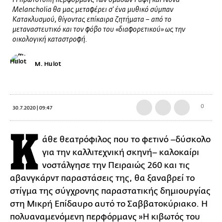
Η πρωτότυπη περφόρμανς των ομάδων Ραφή και Nova
Melancholia θα μας μεταφέρει σ' ένα μυθικό σύμπαν
Κατακλυσμού, θίγοντας επίκαιρα ζητήματα – από το
μεταναστευτικό και τον φόβο του «διαφορετικού» ως την
οικολογική καταστροφή.
M. Hulot
0
30.7.2020 | 09:47
Κ
άθε θεατρόφιλος που το φετινό –δύσκολο
για την καλλιτεχνική σκηνή– καλοκαίρι
νοστάλγησε την Πειραιώς 260 και τις
αβανγκάρντ παραστάσεις της, θα ξαναβρεί το
στίγμα της σύγχρονης παραστατικής δημιουργίας
στη Μικρή Επίδαυρο αυτό το Σαββατοκύριακο. Η
πολυαναμενόμενη περφόρμανς »Η κιβωτός του