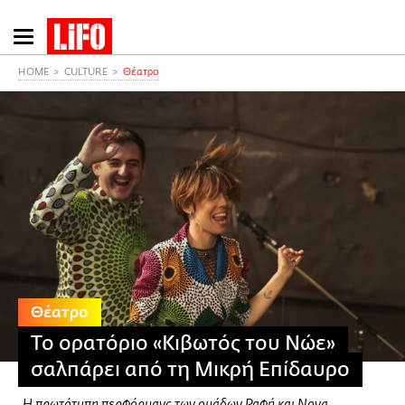
Παράκαμψη
προς
το
HOME
CULTURE
Θέατρο
κυρίως
περιεχόμενο
Θέατρο
Το ορατόριο «Κιβωτός του Νώε»
σαλπάρει από τη Μικρή Επίδαυρο