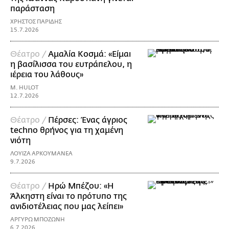
παράσταση
ΧΡΗΣΤΟΣ ΠΑΡΙΔΗΣ
15.7.2026
Θέατρο /
Αμαλία Κοσμά: «Είμαι
η βασίλισσα του ευτράπελου, η
ιέρεια του λάθους»
M. HULOT
12.7.2026
Θέατρο /
Πέρσες: Ένας άγριος
techno θρήνος για τη χαμένη
νιότη
ΛΟΥΙΖΑ ΑΡΚΟΥΜΑΝΕΑ
9.7.2026
Θέατρο /
Ηρώ Μπέζου: «H
Άλκηστη είναι το πρότυπο της
ανιδιοτέλειας που μας λείπει»
ΑΡΓΥΡΩ ΜΠΟΖΩΝΗ
6.7.2026