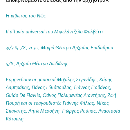
αποκρινόμαστε σε εσάς από την ορχήστρα».
Η κιβωτός του Νώε
Il diluvio universal του Μικελάντζελο Φαλβέττι
31/7 & 1/8, 21:30, Μικρό Θέατρο Αρχαίας Επιδαύρου
5/8, Αρχαίο Θέατρο Δωδώνης
Ερμηνεύουν οι μουσικοί Μιχάλης Σιγανίδης, Χάρης
Λαμπράκης, Πάνος Ηλιόπουλος, Γιάννος Γιοβάνος,
Guido De Flaviis, Θάνος Πολυμενέας Λιοντήρης, Ζωή
Πουρή και οι τραγουδιστές Γιάννης Φίλιας, Νίκος
Σπανάτης, Λητώ Μεσσήνη, Γιώργος Ρούπας, Αναστασία
Κότσαλη