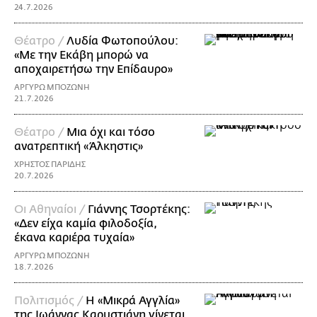
24.7.2026
Θέατρο /
Λυδία Φωτοπούλου:
«Με την Εκάβη μπορώ να
αποχαιρετήσω την Επίδαυρο»
ΑΡΓΥΡΩ ΜΠΟΖΩΝΗ
21.7.2026
Θέατρο /
Μια όχι και τόσο
ανατρεπτική «Άλκηστις»
ΧΡΗΣΤΟΣ ΠΑΡΙΔΗΣ
20.7.2026
Οι Αθηναίοι /
Γιάννης Τσορτέκης:
«Δεν είχα καμία φιλοδοξία,
έκανα καριέρα τυχαία»
ΑΡΓΥΡΩ ΜΠΟΖΩΝΗ
18.7.2026
Πολιτισμός /
Η «Μικρά Αγγλία»
της Ιωάννας Καρυστιάνη γίνεται