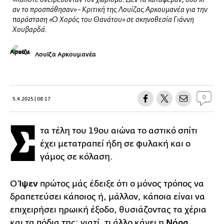
«Κάποτε ονειρεύονταν τον χωρισμό. Δεν τα κατάφεραν, όσο κι
αν το προσπάθησαν» - Κριτική της Λουίζας Αρκουμανέα για την
παράσταση «Ο Χορός του Θανάτου» σε σκηνοθεσία Γιάννη
Χουβαρδά.
Λουίζα Αρκουμανέα
0
5.4.2025 | 08:17
Σ
τα τέλη του 19ου αιώνα το αστικό σπίτι
έχει μετατραπεί ήδη σε φυλακή και ο
γάμος σε κόλαση.
Ο
Ίψεν
πρώτος μάς έδειξε ότι ο μόνος τρόπος να
δραπετεύσει κάποιος ή, μάλλον, κάποια είναι να
επιχειρήσει ηρωική έξοδο, θυσιάζοντας τα χέρια
και τα πόδια της: γιατί, τι άλλο κάνει η
Νόρα