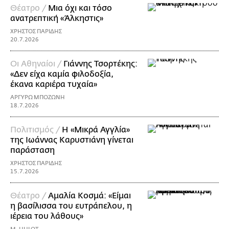
Θέατρο /
Μια όχι και τόσο
ανατρεπτική «Άλκηστις»
ΧΡΗΣΤΟΣ ΠΑΡΙΔΗΣ
20.7.2026
Οι Αθηναίοι /
Γιάννης Τσορτέκης:
«Δεν είχα καμία φιλοδοξία,
έκανα καριέρα τυχαία»
ΑΡΓΥΡΩ ΜΠΟΖΩΝΗ
18.7.2026
Πολιτισμός /
Η «Μικρά Αγγλία»
της Ιωάννας Καρυστιάνη γίνεται
παράσταση
ΧΡΗΣΤΟΣ ΠΑΡΙΔΗΣ
15.7.2026
Θέατρο /
Αμαλία Κοσμά: «Είμαι
η βασίλισσα του ευτράπελου, η
ιέρεια του λάθους»