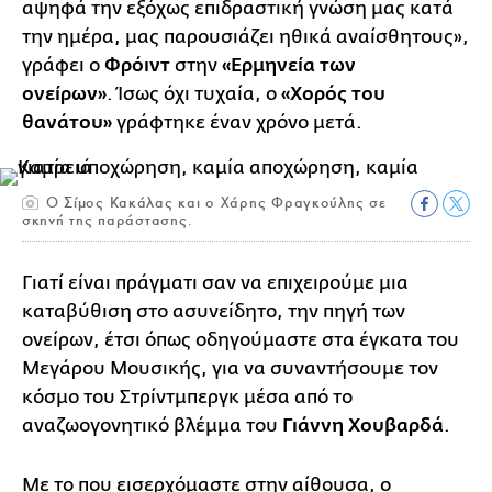
αψηφά την εξόχως επιδραστική γνώση μας κατά
την ημέρα, μας παρουσιάζει ηθικά αναίσθητους»,
γράφει ο
Φρόιντ
στην
«Ερμηνεία των
ονείρων»
. Ίσως όχι τυχαία, ο
«Χορός του
θανάτου»
γράφτηκε έναν χρόνο μετά.
Ο Σίμος Κακάλας και ο Χάρης Φραγκούλης σε
σκηνή της παράστασης.
Γιατί είναι πράγματι σαν να επιχειρούμε μια
καταβύθιση στο ασυνείδητο, την πηγή των
ονείρων, έτσι όπως οδηγούμαστε στα έγκατα του
Μεγάρου Μουσικής, για να συναντήσουμε τον
κόσμο του Στρίντμπεργκ μέσα από το
αναζωογονητικό βλέμμα του
Γιάννη Χουβαρδά
.
Με το που εισερχόμαστε στην αίθουσα, ο