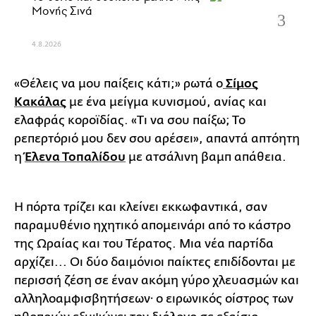
Μονής Σινά
4.8.2026
«Θέλεις να μου παίξεις κάτι;» ρωτά ο
Σίμος
Κακάλας
με ένα μείγμα κυνισμού, ανίας και
ελαφράς κοροϊδίας. «Τι να σου παίξω; Το
ρεπερτόριό μου δεν σου αρέσει», απαντά απτόητη
η
Έλενα Τοπαλίδου
με ατσάλινη βαμπ απάθεια.
Η πόρτα τρίζει και κλείνει εκκωφαντικά, σαν
παραμυθένιο ηχητικό απομεινάρι από το κάστρο
της Ωραίας και του Τέρατος. Μια νέα παρτίδα
αρχίζει... Οι δύο δαιμόνιοι παίκτες επιδίδονται με
περισσή ζέση σε έναν ακόμη γύρο χλευασμών και
αλληλοαμφισβητήσεων· ο ειρωνικός οίστρος των