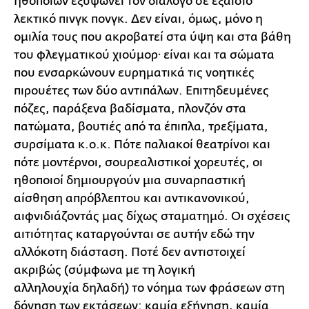
ηθοποιών εξυψώνει τον διάλογο σε εξαίσιο
λεκτικό πινγκ πονγκ. Δεν είναι, όμως, μόνο η
ομιλία τους που ακροβατεί στα ύψη και στα βάθη
του φλεγματικού χιούμορ· είναι και τα σώματα
που ενσαρκώνουν ευρηματικά τις νοητικές
πιρουέτες των δύο αντιπάλων. Επιτηδευμένες
πόζες, παράξενα βαδίσματα, πλονζόν στα
πατώματα, βουτιές από τα έπιπλα, τρεξίματα,
συρσίματα κ.ο.κ. Πότε παλιακοί θεατρίνοι και
πότε μοντέρνοι, σουρεαλιστικοί χορευτές, οι
ηθοποιοί δημιουργούν μια συναρπαστική
αίσθηση απρόβλεπτου και αντικανονικού,
αιφνιδιάζοντάς μας δίχως σταματημό. Οι σχέσεις
αιτιότητας καταργούνται σε αυτήν εδώ την
αλλόκοτη διάσταση. Ποτέ δεν αντιστοιχεί
ακριβώς (σύμφωνα με τη λογική
αλληλουχία δηλαδή) το νόημα των φράσεων στη
δόνηση των εκτάσεων: καμία εξήγηση, καμία