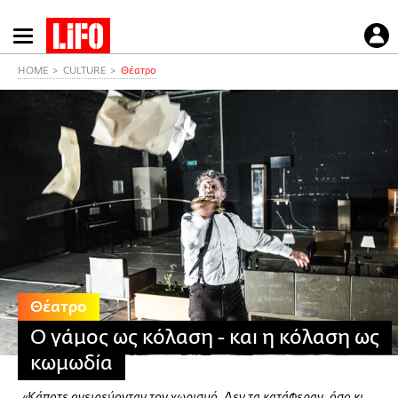
Παράκαμψη
προς
το
HOME
CULTURE
Θέατρο
κυρίως
περιεχόμενο
Θέατρο
Ο γάμος ως κόλαση - και η κόλαση ως
κωμωδία