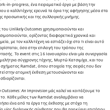
rk-in-progress, ένα πειραματικό έργο με βάση την
που ο καλλιτέχνης ερευνά τα όρια της αφήγησης μέσα στα
ης προσωπικής και της συλλογικής μνήμης.
ς του
χρησιμοποιούνται και
Unlikely Outcomes
ιμοποιούνται, ορίζοντας διαφορετικά χρονικά και
εία, με τον καλλιτέχνη να εστιάζει όχι στο τι είναι αυτό
ρίσταται, όσο στην επιλογή του τρόπου της
ασής. Το event στις 16 Ιανουαρίου είναι μία συνεργασία
ιμελήτρια σύγχρονης τέχνης, Μυρτώ Κατσιμίχα, και του
σχήματος Ramdat, όπου στοιχεία της σειράς που δεν
χτεί στην ατομική έκθεση μετουσιώνονται και
σδιορίζονται.
μάς καλεί να κοιτάξουμε το
y Outcomes: An Improvision
το. Κάθε μέλος των Ramdat αναλαμβάνει να
σει ένα από τα έργα της έκθεσης με στόχο τη
α μίας διαλογικής σύνθεσης που θα προκύψει επιτόπου.