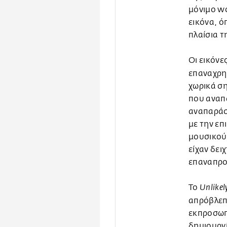
μόνιμο wo
εικόνα, ό
πλαίσια τ
Οι εικόνε
επαναχρησ
χωρικά σημ
που αναπα
αναπαράστ
με την επ
μουσικού 
είχαν δει
επαναπρο
Το
Unlikel
απρόβλεπ
εκπροσωπή
δημιουργί