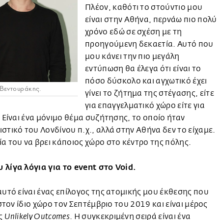
Πλέον, καθότι το στούντιο μου
είναι στην Αθήνα, περνάω πιο πολύ
χρόνο εδώ σε σχέση με τη
προηγούμενη δεκαετία. Αυτό που
μου κάνει την πιο μεγάλη
εντύπωση θα έλεγα ότι είναι το
πόσο δύσκολο και αγχωτικό έχει
Βεντουράκης.
γίνει το ζήτημα της στέγασης, είτε
για επαγγελματικό χώρο είτε για
. Είναι ένα μόνιμο θέμα συζήτησης, το οποίο ήταν
στικό του Λονδίνου π.χ., αλλά στην Αθήνα δεν το είχαμε.
α του να βρει κάποιος χώρο στο κέντρο της πόλης.
λίγα λόγια για το event στο Void.
αυτό είναι ένας επίλογος της ατομικής μου έκθεσης που
ι στον ίδιο χώρο τον Σεπτέμβριο του 2019 και είναι μέρος
άς
. Η συγκεκριμένη σειρά είναι ένα
Unlikely Outcomes