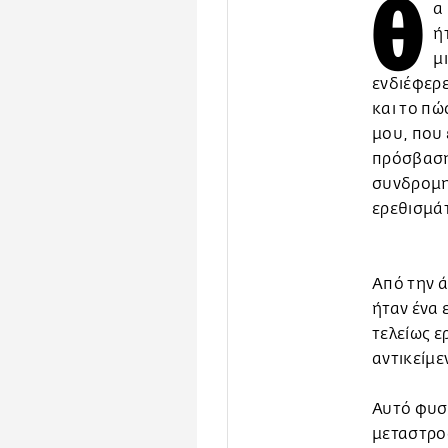
Θ
α
ή
μ
ενδιέφερε
και το πώ
μου, που 
πρόσβαση 
συνδρομητ
ερεθισμά
Από την ά
ήταν ένα 
τελείως ε
αντικείμε
Αυτό φυσι
μεταστρο