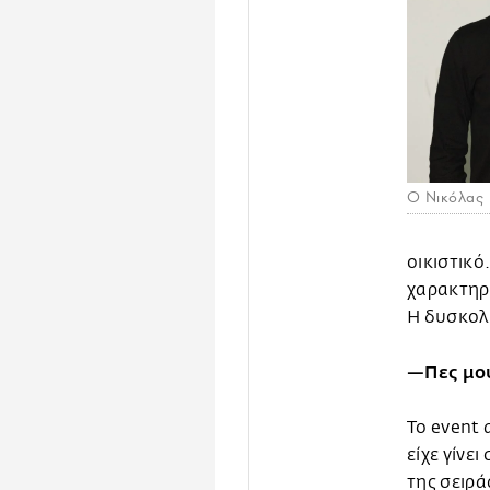
Ο Νικόλας 
οικιστικό
χαρακτηρι
Η δυσκολί
—Πες μου 
Το event 
είχε γίνε
της σειρ