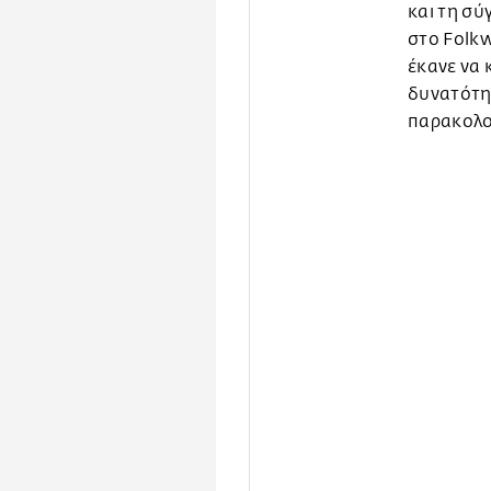
και τη σύ
στο Folkw
έκανε να 
δυνατότητ
παρακολο