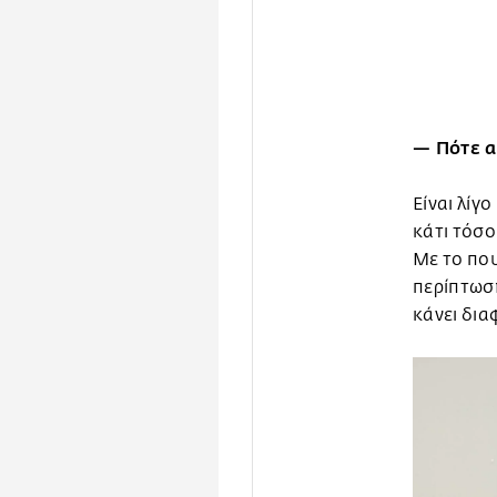
— Πότε α
Είναι λίγ
κάτι τόσ
Με το πο
περίπτωση
κάνει δια