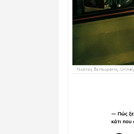
Νικόλας Βεντουράκης, Unlike
— Πώς ξε
κάτι που