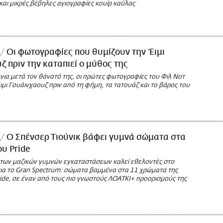
και μικρές βέβηλες αγιογραφίες κουίρ καύλας
Οι φωτογραφίες που θυμίζουν την Έιμι
ζ πριν την καταπιεί ο μύθος της
νια μετά τον θάνατό της, οι πρώτες φωτογραφίες του Φιλ Νοτ
ιμι Γουάινχαουζ πριν από τη φήμη, τα τατουάζ και το βάρος του
Ο Σπένσερ Τιούνικ βάφει γυμνά σώματα στα
υ Pride
 των μαζικών γυμνών εγκαταστάσεων καλεί εθελοντές στο
α το Gran Spectrum: σώματα βαμμένα στα 11 χρώματα της
ide, σε έναν από τους πιο γνωστούς ΛΟΑΤΚΙ+ προορισμούς της