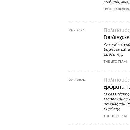
επιθυμία, φως 
ΠΑΝΟΣ ΜΙΧΑΗΛ
Πολιτισμός
24.7.2026
Γουάινχαου
Δεκαπέντε χρό
θυμίζουν μια Έ
μύθου της.
THE LIFO TEAM
Πολιτισμός
22.7.2026
χρώματα το
Ο καλλιτέχνης
Μασπαλόμας γι
σημαίας του Pr
Ευρώπης
THE LIFO TEAM