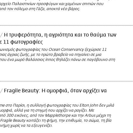
ρχείο Παλαιστινίων προσφύγων και χαμένων σπιτιών που
από τον πόλεμο στη Γάζα, αποκτά νέο βάρος.
Η τρυφερότητα, η αγριότητα και το θαύμα των
ε 11 φωτογραφίες
γωνισμός φωτογραφίας του Ocean Conservancy ξεχώρισε 11
ιας άγριας ζωής, με το πρώτο βραβείο να πηγαίνει σε μια
ου ένα μωρό θαλάσσιος ίππος θηλάζει πάνω σε παγόβουνο στη
Fragile Beauty: Η ομορφιά, όταν αρχίζει να
me στο Παρίσι, η συλλογή φωτογραφίας του Elton John δεν μιλά
μορφιά, αλλά για τη στιγμή που αρχίζει να ραγίζει. Με
πό 300 εικόνες, από τον Mapplethorpe και την Arbus μέχρι τη
Fragile Beauty κοιτάζει τη φήμη, την επιθυμία, το σώμα, τη βία
μνήμη χωρίς να τα εξευγενίζει.