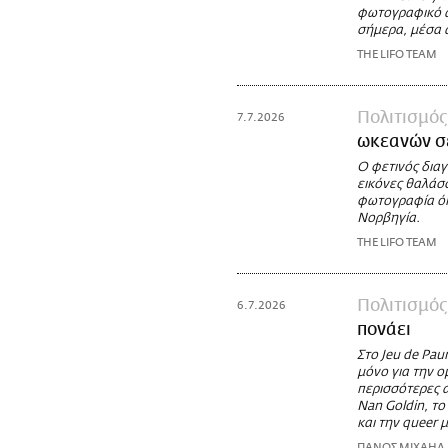
φωτογραφικό α
σήμερα, μέσα 
THE LIFO TEAM
Πολιτισμός
7.7.2026
ωκεανών σ
Ο φετινός δια
εικόνες θαλάσσ
φωτογραφία όπ
Νορβηγία.
THE LIFO TEAM
Πολιτισμός
6.7.2026
πονάει
Στο Jeu de Pau
μόνο για την ο
περισσότερες α
Nan Goldin, το 
και την queer 
ΠΑΝΟΣ ΜΙΧΑΗΛ