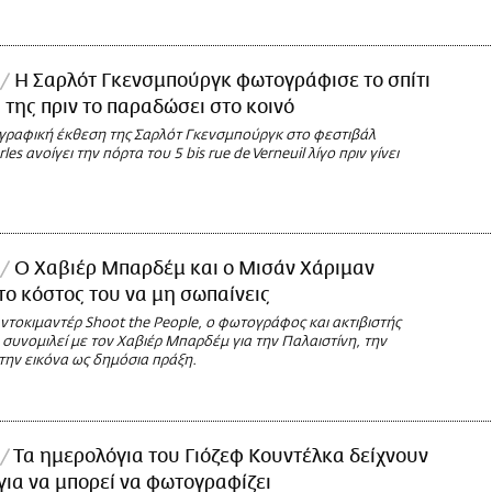
Η Σαρλότ Γκενσμπούργκ φωτογράφισε το σπίτι
 της πριν το παραδώσει στο κοινό
ραφική έκθεση της Σαρλότ Γκενσμπούργκ στο φεστιβάλ
les ανοίγει την πόρτα του 5 bis rue de Verneuil λίγο πριν γίνει
Ο Χαβιέρ Μπαρδέμ και ο Μισάν Χάριμαν
 το κόστος του να μη σωπαίνεις
ντοκιμαντέρ Shoot the People, ο φωτογράφος και ακτιβιστής
συνομιλεί με τον Χαβιέρ Μπαρδέμ για την Παλαιστίνη, την
 την εικόνα ως δημόσια πράξη.
Τα ημερολόγια του Γιόζεφ Κουντέλκα δείχνουν
για να μπορεί να φωτογραφίζει