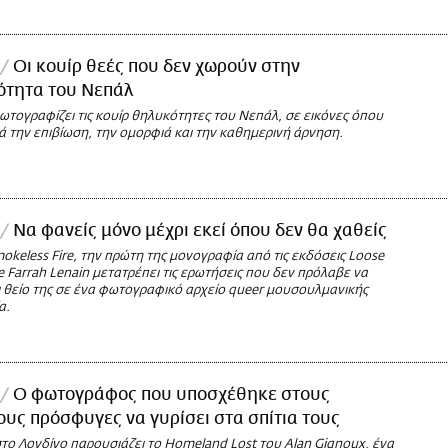
Οι κουίρ θεές που δεν χωρούν στην
ότητα του Νεπάλ
ωτογραφίζει τις κουίρ θηλυκότητες του Νεπάλ, σε εικόνες όπου
ά την επιβίωση, την ομορφιά και την καθημερινή άρνηση.
Να φανείς μόνο μέχρι εκεί όπου δεν θα χαθείς
okeless Fire, την πρώτη της μονογραφία από τις εκδόσεις Loose
lle Farrah Lenain μετατρέπει τις ερωτήσεις που δεν πρόλαβε να
ι θείο της σε ένα φωτογραφικό αρχείο queer μουσουλμανικής
α.
Ο φωτογράφος που υποσχέθηκε στους
ους πρόσφυγες να γυρίσει στα σπίτια τους
στο Λονδίνο παρουσιάζει το Homeland Lost του Alan Gignoux, ένα