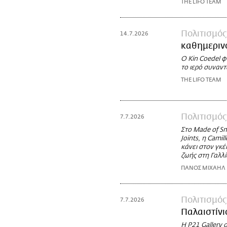
THE LIFO TEAM
Πολιτισμός
14.7.2026
καθημεριν
Ο Kin Coedel φ
το ιερό συναντ
THE LIFO TEAM
Πολιτισμός
7.7.2026
Στο Made of Sm
Joints, η Cami
κάνει στον γκέ
ζωής στη Γαλλί
ΠΑΝΟΣ ΜΙΧΑΗΛ
Πολιτισμός
7.7.2026
Παλαιστίνι
Η P21 Gallery 