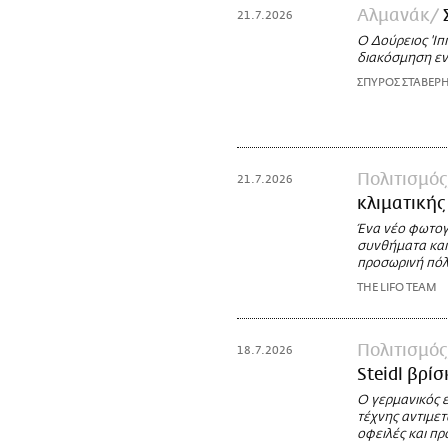
Αλμανάκ
21.7.2026
Ο Δούρειος 'Ιπ
διακόσμηση ενό
ΣΠΥΡΟΣ ΣΤΑΒΕΡ
Πολιτισμός
21.7.2026
κλιματική
Ένα νέο φωτογρ
συνθήματα και 
προσωρινή πόλη
THE LIFO TEAM
Πολιτισμός
18.7.2026
Steidl βρί
Ο γερμανικός ε
τέχνης αντιμετ
οφειλές και π