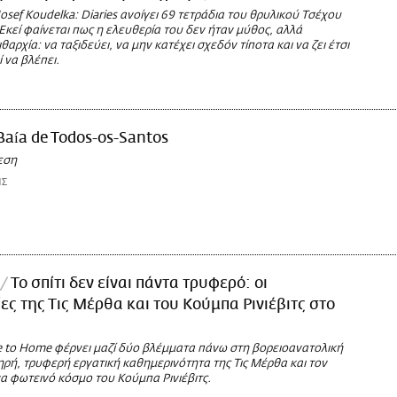
osef Koudelka: Diaries ανοίγει 69 τετράδια του θρυλικού Τσέχου
κεί φαίνεται πως η ελευθερία του δεν ήταν μύθος, αλλά
αρχία: να ταξιδεύει, να μην κατέχει σχεδόν τίποτα και να ζει έτσι
 να βλέπει.
Baía de Todos-os-Santos
εση
ΗΣ
Το σπίτι δεν είναι πάντα τρυφερό: οι
ς της Τις Μέρθα και του Κούμπα Ρινιέβιτς στο
e to Home φέρνει μαζί δύο βλέμματα πάνω στη βορειοανατολική
ηρή, τρυφερή εργατική καθημερινότητα της Τις Μέρθα και τον
α φωτεινό κόσμο του Κούμπα Ρινιέβιτς.