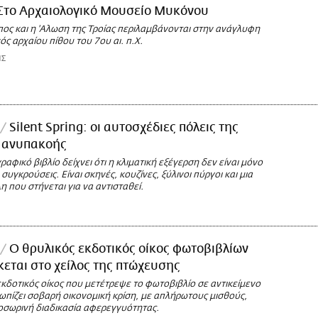
Στο Αρχαιολογικό Μουσείο Μυκόνου
πος και η 'Αλωση της Τροίας περιλαμβάνονται στην ανάγλυφη
ς αρχαίου πίθου του 7ου αι. π.Χ.
ΗΣ
Silent Spring: οι αυτοσχέδιες πόλεις της
ς ανυπακοής
αφικό βιβλίο δείχνει ότι η κλιματική εξέγερση δεν είναι μόνο
συγκρούσεις. Είναι σκηνές, κουζίνες, ξύλινοι πύργοι και μια
 που στήνεται για να αντισταθεί.
Ο θρυλικός εκδοτικός οίκος φωτοβιβλίων
σκεται στο χείλος της πτώχευσης
κδοτικός οίκος που μετέτρεψε το φωτοβιβλίο σε αντικείμενο
ωπίζει σοβαρή οικονομική κρίση, με απλήρωτους μισθούς,
ροσωρινή διαδικασία αφερεγγυότητας.