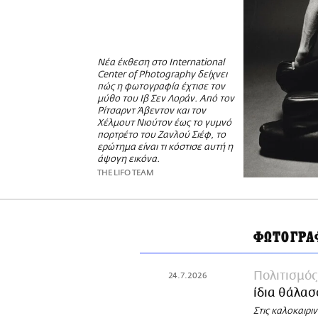
Νέα έκθεση στο International
Center of Photography δείχνει
πώς η φωτογραφία έχτισε τον
μύθο του Ιβ Σεν Λοράν. Από τον
Ρίτσαρντ Άβεντον και τον
Χέλμουτ Νιούτον έως το γυμνό
πορτρέτο του Ζανλού Σιέφ, το
ερώτημα είναι τι κόστισε αυτή η
άψογη εικόνα.
THE LIFO TEAM
ΦΩΤΟΓΡΑ
Πολιτισμός
24.7.2026
ίδια θάλα
Στις καλοκαιριν