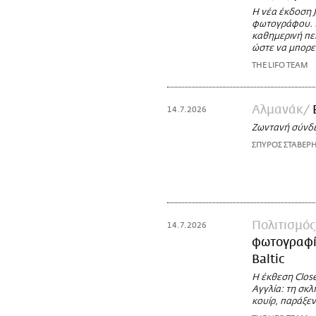
Η νέα έκδοση J
φωτογράφου. Ε
καθημερινή πειθ
ώστε να μπορεί
THE LIFO TEAM
Αλμανάκ
14.7.2026
Ζωντανή σύνδ
ΣΠΥΡΟΣ ΣΤΑΒΕΡ
Πολιτισμός
14.7.2026
φωτογραφίε
Baltic
Η έκθεση Clos
Αγγλία: τη σκλ
κουίρ, παράξεν