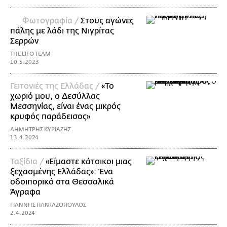
Φωτογραφία /
Στους αγώνες
πάλης με λάδι της Νιγρίτας
Σερρών
THE LIFO TEAM
10.5.2023
Γειτονιές της Ελλάδας /
«Το
χωριό μου, ο Δεσύλλας
Μεσσηνίας, είναι ένας μικρός
κρυφός παράδεισος»
ΔΗΜΗΤΡΗΣ ΚΥΡΙΑΖΗΣ
13.4.2024
Ταξίδια /
«Είμαστε κάτοικοι μιας
ξεχασμένης Ελλάδας»: Ένα
οδοιπορικό στα Θεσσαλικά
Άγραφα
ΓΙΑΝΝΗΣ ΠΑΝΤΑΖΟΠΟΥΛΟΣ
2.4.2024