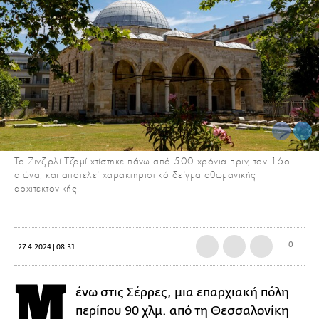
Το Ζινζιρλί Τζαμί χτίστηκε πάνω από 500 χρόνια πριν, τον 16ο
αιώνα, και αποτελεί χαρακτηριστικό δείγμα οθωμανικής
αρχιτεκτονικής.
0
27.4.2024 | 08:31
Μ
ένω στις Σέρρες, μια επαρχιακή πόλη
περίπου 90 χλμ. από τη Θεσσαλονίκη