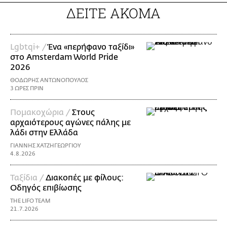
ΔΕΙΤΕ ΑΚΟΜΑ
Lgbtqi+ /
Ένα «περήφανο ταξίδι»
στο Amsterdam World Pride
2026
ΘΟΔΩΡΗΣ ΑΝΤΩΝΟΠΟΥΛΟΣ
3 ΩΡΕΣ ΠΡΙΝ
Πομακοχώρια /
Στους
αρχαιότερους αγώνες πάλης με
λάδι στην Ελλάδα
ΓΙΑΝΝΗΣ ΧΑΤΖΗΓΕΩΡΓΙΟΥ
4.8.2026
Ταξίδια /
Διακοπές με φίλους:
Οδηγός επιβίωσης
THE LIFO TEAM
21.7.2026