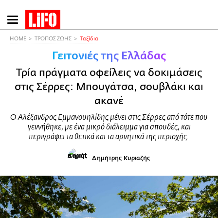
Παράκαμψη
προς
το
HOME
ΤΡΟΠΟΣ ΖΩΗΣ
Ταξίδια
κυρίως
Γειτονιές της Ελλάδας
περιεχόμενο
Τρία πράγματα οφείλεις να δοκιμάσεις
στις Σέρρες: Μπουγάτσα, σουβλάκι και
ακανέ
Ο Αλέξανδρος Εμμανουηλίδης μένει στις Σέρρες από τότε που
γεννήθηκε, με ένα μικρό διάλειμμα για σπουδές, και
περιγράφει τα θετικά και τα αρνητικά της περιοχής.
Δημήτρης Κυριαζής