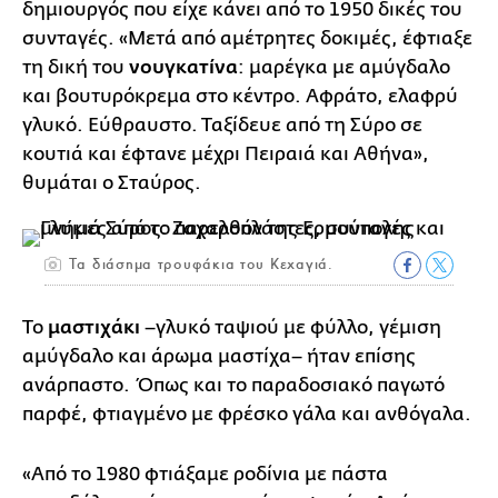
δημιουργός που είχε κάνει από το 1950 δικές του
συνταγές. «Μετά από αμέτρητες δοκιμές, έφτιαξε
τη δική του
νουγκατίνα
: μαρέγκα με αμύγδαλο
και βουτυρόκρεμα στο κέντρο. Αφράτο, ελαφρύ
γλυκό. Εύθραυστο. Ταξίδευε από τη Σύρο σε
κουτιά και έφτανε μέχρι Πειραιά και Αθήνα»,
θυμάται ο Σταύρος.
Τα διάσημα τρουφάκια του Κεχαγιά.
Το
μαστιχάκι
–γλυκό ταψιού με φύλλο, γέμιση
αμύγδαλο και άρωμα μαστίχα– ήταν επίσης
ανάρπαστο. Όπως και το παραδοσιακό παγωτό
παρφέ, φτιαγμένο με φρέσκο γάλα και ανθόγαλα.
«Από το 1980 φτιάξαμε ροδίνια με πάστα