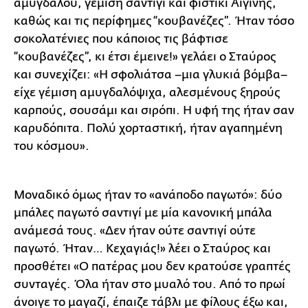
αμυγδάλου, γέμιση σαντιγί και φιστίκι Αιγίνης,
καθώς και τις περίφημες “κουβανέζες”. Ήταν τόσο
σοκολατένιες που κάποιος τις βάφτισε
“κουβανέζες”, κι έτσι έμεινε!» γελάει ο Σταύρος
και συνεχίζει: «Η σφολιάτσα –μια γλυκιά βόμβα–
είχε γέμιση αμυγδαλόψιχα, αλεσμένους ξηρούς
καρπούς, σουσάμι και σιρόπι. Η υφή της ήταν σαν
καρυδόπιτα. Πολύ χορταστική, ήταν αγαπημένη
του κόσμου».
Μοναδικό όμως ήταν το «ανάποδο παγωτό»: δύο
μπάλες παγωτό σαντιγί με μία κανονική μπάλα
ανάμεσά τους. «Δεν ήταν ούτε σαντιγί ούτε
παγωτό. Ήταν… Κεχαγιάς!» λέει ο Σταύρος και
προσθέτει «Ο πατέρας μου δεν κρατούσε γραπτές
συνταγές. Όλα ήταν στο μυαλό του. Από το πρωί
άνοιγε το μαγαζί, έπαιζε τάβλι με φίλους έξω και,