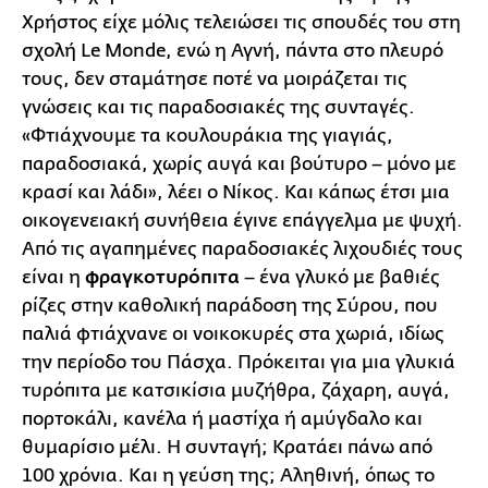
Χρήστος είχε μόλις τελειώσει τις σπουδές του στη
σχολή Le Monde, ενώ η Αγνή, πάντα στο πλευρό
τους, δεν σταμάτησε ποτέ να μοιράζεται τις
γνώσεις και τις παραδοσιακές της συνταγές.
«Φτιάχνουμε τα κουλουράκια της γιαγιάς,
παραδοσιακά, χωρίς αυγά και βούτυρο – μόνο με
κρασί και λάδι», λέει ο Νίκος. Και κάπως έτσι μια
οικογενειακή συνήθεια έγινε επάγγελμα με ψυχή.
Από τις αγαπημένες παραδοσιακές λιχουδιές τους
είναι η
φραγκοτυρόπιτα
– ένα γλυκό με βαθιές
ρίζες στην καθολική παράδοση της Σύρου, που
παλιά φτιάχνανε οι νοικοκυρές στα χωριά, ιδίως
την περίοδο του Πάσχα. Πρόκειται για μια γλυκιά
τυρόπιτα με κατσικίσια μυζήθρα, ζάχαρη, αυγά,
πορτοκάλι, κανέλα ή μαστίχα ή αμύγδαλο και
θυμαρίσιο μέλι. Η συνταγή; Κρατάει πάνω από
100 χρόνια. Και η γεύση της; Αληθινή, όπως το