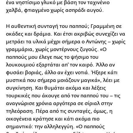
ένα νηστίσιμο γλυκό με βάση τον ταχινένιο
χαλβά, φτιαγμένο χωρίς ασπράδι αυγού.
Η αυθεντική συνταγή του παππού; Γραμμένη σε
οκάδες και δράμια. Και έτσι ακριβώς συνεχίζει να
μετράει τα υλικά μέχρι σήμερα ο Αντώνης – χωρίς
γραμμάρια, χωρίς μοντέρνους ζυγούς. «Ο
παππούς μου έλεγε πως το ψήσιμο του
λουκουμιού εξαρτάται απ’ τον καιρό. Άλλο αν
φυσάει βοριάς, άλλο αν έχει νοτιά. Ήξερε κάτι
μυστικά που σήμερα μοιάζουν μαγικά», λέει με
συγκίνηση. Και θυμάται ακόμα και λέξεις
τουρκικές που άκουγε από τον παππού του – τις
αναγνώρισε χρόνια αργότερα σε σίριαλ στην
τηλεόραση. Πέρα από τις συνταγές, όμως, η
οικογένεια κράτησε και κάτι ακόμα πιο
σημαντικό: την αλληλεγγύη. «Ο παππούς