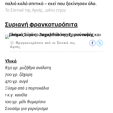
παλιό καλό σπιτικό – εκεί που ξεκίνησαν όλα.
Το Σπιτικό της Αγνής, 22810 77302
Συριανή φραγκοτυρόπιτα
Φραγκοτυρόπιτα από το Σπιτικό της
Αγνής.
Υλικά
850 γρ. μυζήθρα ανάλατη
700 γρ. ζάχαρη
470 γρ. αυγά
Ξύσμα από 2 πορτοκάλια
1 κ.γ. κανέλα
100 γρ. μέλι θυμαρίσιο
Σουσάμι για γαρνίρισμα