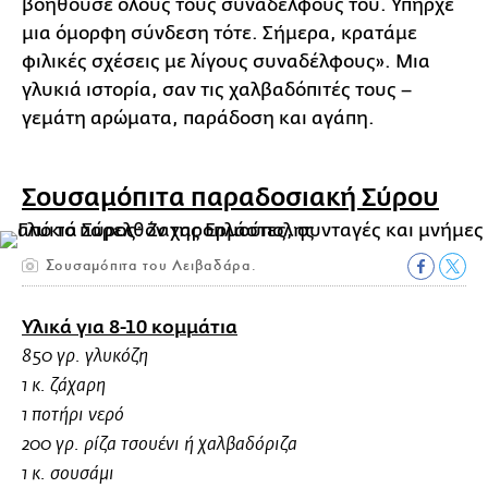
βοηθούσε όλους τους συναδέλφους του. Υπήρχε
μια όμορφη σύνδεση τότε. Σήμερα, κρατάμε
φιλικές σχέσεις με λίγους συναδέλφους». Μια
γλυκιά ιστορία, σαν τις χαλβαδόπιτές τους –
γεμάτη αρώματα, παράδοση και αγάπη.
Σουσαμόπιτα παραδοσιακή Σύρου
Σουσαμόπιτα του Λειβαδάρα.
Υλικά για 8-10 κομμάτια
850 γρ. γλυκόζη
1 κ. ζάχαρη
1 ποτήρι νερό
200 γρ. ρίζα τσουένι ή χαλβαδόριζα
1 κ. σουσάμι