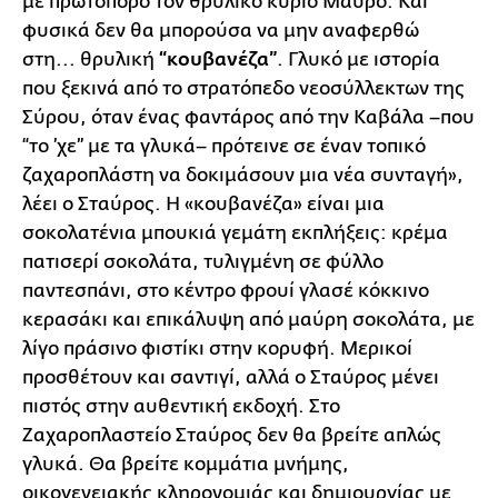
με πρωτοπόρο τον θρυλικό κύριο Μαύρο. Και
φυσικά δεν θα μπορούσα να μην αναφερθώ
στη... θρυλική
“κουβανέζα”
. Γλυκό με ιστορία
που ξεκινά από το στρατόπεδο νεοσύλλεκτων της
Σύρου, όταν ένας φαντάρος από την Καβάλα –που
“το ’χε” με τα γλυκά– πρότεινε σε έναν τοπικό
ζαχαροπλάστη να δοκιμάσουν μια νέα συνταγή»,
λέει ο Σταύρος. Η «κουβανέζα» είναι μια
σοκολατένια μπουκιά γεμάτη εκπλήξεις: κρέμα
πατισερί σοκολάτα, τυλιγμένη σε φύλλο
παντεσπάνι, στο κέντρο φρουί γλασέ κόκκινο
κερασάκι και επικάλυψη από μαύρη σοκολάτα, με
λίγο πράσινο φιστίκι στην κορυφή. Μερικοί
προσθέτουν και σαντιγί, αλλά ο Σταύρος μένει
πιστός στην αυθεντική εκδοχή. Στο
Ζαχαροπλαστείο Σταύρος δεν θα βρείτε απλώς
γλυκά. Θα βρείτε κομμάτια μνήμης,
οικογενειακής κληρονομιάς και δημιουργίας με