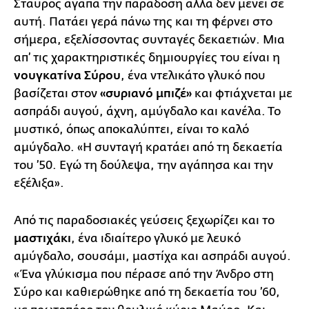
Σταύρος αγαπά την παράδοση αλλά δεν μένει σε
αυτή. Πατάει γερά πάνω της και τη φέρνει στο
σήμερα, εξελίσσοντας συνταγές δεκαετιών. Μια
απ’ τις χαρακτηριστικές δημιουργίες του είναι η
νουγκατίνα Σύρου
, ένα ντελικάτο γλυκό που
βασίζεται στον
«συριανό μπιζέ»
και φτιάχνεται με
ασπράδι αυγού, άχνη, αμύγδαλο και κανέλα. Το
μυστικό, όπως αποκαλύπτει, είναι το καλό
αμύγδαλο. «Η συνταγή κρατάει από τη δεκαετία
του ’50. Εγώ τη δούλεψα, την αγάπησα και την
εξέλιξα».
Από τις παραδοσιακές γεύσεις ξεχωρίζει και το
μαστιχάκι
, ένα ιδιαίτερο γλυκό με λευκό
αμύγδαλο, σουσάμι, μαστίχα και ασπράδι αυγού.
«Ένα γλύκισμα που πέρασε από την Άνδρο στη
Σύρο και καθιερώθηκε από τη δεκαετία του ’60,