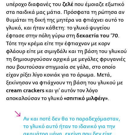
υπέροχο διαφανές του
ζελέ
που έμοιαζε εξωτικό
στα παιδικά μας μάτια. Πρόσφατα τη ρώτησα αν
θυμάται τη δική της μητέρα να φτιάχνει αυτό το
γλυκό, και ήταν κάθετη: το γλυκό ψυγείου
έφτασε στην πόλη γύρω στη
δεκαετία του ’70
.
Τότε την κρέμα είτε την έφτιαχναν με κορν
φλάουρ είτε με σιμιγδάλι και τη βάση του γλυκού
τη δημιουργούσαν αρχικά με μεγάλες φρυγανιές
που βουτούσαν στιγμιαία σε γάλα, στο οποίο
είχαν ρίξει λίγο κονιάκ για το άρωμα. Μετά,
ξεκίνησαν να φτιάχνουν τη βάση του γλυκού με
cream crackers
και γι’ αυτόν τον λόγο
αποκαλούσαν το γλυκό
«σπιτικό μιλφέιγ»
.
Αν και ποτέ δεν θα το παραδεχόμασταν,
το γλυκό αυτό ήταν το ιδανικό για την
ακαμάτρα μάνα, εκείνη που δεν είχε