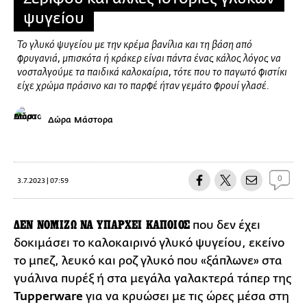
ψυγείου
Το γλυκό ψυγείου με την κρέμα βανίλια και τη βάση από
φρυγανιά, μπισκότα ή κράκερ είναι πάντα ένας κάλος λόγος να
νοσταλγούμε τα παιδικά καλοκαίρια, τότε που το παγωτό φιστίκι
είχε χρώμα πράσινο και το παρφέ ήταν γεμάτο φρουί γλασέ.
Δώρα Μάστορα
0
3.7.2023 | 07:59
ΔΕN ΝΟΜΙΖΩ ΝΑ ΥΠΑΡΧΕΙ ΚΑΠΟΙΟΣ
που δεν έχει
δοκιμάσει το καλοκαιρινό γλυκό ψυγείου, εκείνο
το μπεζ, λευκό και ροζ γλυκό που «ξάπλωνε» στα
γυάλινα πυρέξ ή στα μεγάλα γαλακτερά τάπερ της
Tupperware
για να κρυώσει με τις ώρες μέσα στη