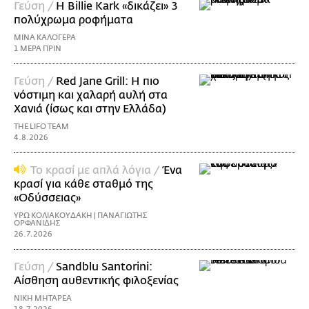
Γεύση /
H Billie Kark «δικάζει» 3
πολύχρωμα ροφήματα
ΜΙΝΑ ΚΑΛΟΓΕΡΑ
1 ΜΕΡΑ ΠΡΙΝ
Γεύση /
Red Jane Grill: Η πιο
νόστιμη και χαλαρή αυλή στα
Χανιά (ίσως και στην Ελλάδα)
THE LIFO TEAM
4.8.2026
Το κρασί με απλά λόγια /
Ένα
κρασί για κάθε σταθμό της
«Οδύσσειας»
ΥΡΩ ΚΟΛΙΑΚΟΥΔΑΚΗ | ΠΑΝΑΓΙΩΤΗΣ
ΟΡΦΑΝΙΔΗΣ
26.7.2026
Γεύση /
Sandblu Santorini:
Αίσθηση αυθεντικής φιλοξενίας
ΝΙΚΗ ΜΗΤΑΡΕΑ