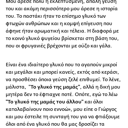
Μου άρεσε πολύ η εκλεπτυσμένη, απαλή γεύση
του και ακόμη περισσότερο μου άρεσε η ιστορία
του. Το παστάκι ήταν το επίσημο γλυκό των
φτωχών ανθρώπων και η κομψή επίγευση που
άφηνε ήταν αρωματική και τέλεια. Η διαφορά με
το κοινό γλυκό ψυγείου βρίσκεται στη βάση του,
που οι φρυγανιές βρέχονται με ούζο και γάλα.
Είναι ένα ιδιαίτερο γλυκό που το αγαπούν μικροί
και μεγάλοι και μπορεί κανείς, εκτός από κεράσι,
να προσθέσει όποια γεύση ζελέ επιθυμεί. Το λένε,
μάλιστα, "
Το
γλυκό της μαμάς"
, αλλά η δική μου
μητέρα δεν το έφτιαχνε ποτέ. Οπότε, εγώ το λέω
"Το
γλυκό της μαμάς του άλλου"
και όλοι
καταλαβαίνουν ποιο εννοώ», μου είπε ο Γιώργος
και μου έστειλε τη συνταγή του για να φτιάξουμε
όλοι από ένα γλυκό που θα μας δροσίζει τα