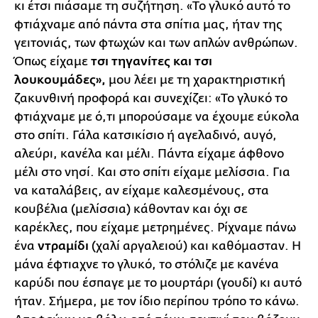
κι έτσι πιάσαμε τη συζήτηση. «Το γλυκό αυτό το
φτιάχναμε από πάντα στα σπίτια μας, ήταν της
γειτονιάς, των φτωχών και των απλών ανθρώπων.
Όπως είχαμε
τσι τηγανίτες και τσι
λουκουμάδες»,
μου λέει με τη χαρακτηριστική
ζακυνθινή προφορά και συνεχίζει: «Το γλυκό το
φτιάχναμε με ό,τι μπορούσαμε να έχουμε εύκολα
στο σπίτι. Γάλα κατσικίσιο ή αγελαδινό, αυγό,
αλεύρι, κανέλα και μέλι. Πάντα είχαμε άφθονο
μέλι στο νησί. Και στο σπίτι είχαμε μελίσσια. Για
να καταλάβεις, αν είχαμε καλεσμένους, στα
κουβέλια (μελίσσια) κάθονταν και όχι σε
καρέκλες, που είχαμε μετρημένες. Ρίχναμε πάνω
ένα
ντραμίδι
(χαλί αργαλειού) και καθόμασταν. Η
μάνα έφτιαχνε το γλυκό, το στόλιζε με κανένα
καρύδι που έσπαγε με το μουρτάρι (γουδί) κι αυτό
ήταν. Σήμερα, με τον ίδιο περίπου τρόπο το κάνω.