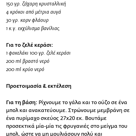
150 γρ. ζάχαρη κρυσταλλική
4 κρόκοι από μέτρια αυγά
30 γρ. κορν φλάουρ
1 κ.γ. εκχύλισμα βανίλιας
Για το ζελέ κεράσι:
1 φακελάκι 100 γρ. ζελέ κεράσι
200 ml βραστό νερό
200 ml κρύο νερό
Προετοιμασία & εκτέλεση
Για τη βάση:
Ρίχνουμε το γάλα και το ούζο σε ένα
μπολ και ανακατεύουμε. Στρώνουμε μεμβράνη σε
ένα πυρίμαχο σκεύος 27x20 εκ. Βουτάμε
προσεκτικά μία-μία τις φρυγανιές στο μείγμα του
μπολ, ώστε να μη μουλιάσουν πολύ και