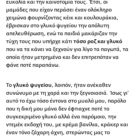
ευκολία και την καινοτομία τους. Έτσι, οι
μαμάδες που είχαν περάσει έναν ολόκληρο
χειμώνα φουρνίζοντας κέικ και κουλουράκια,
έβρισκαν στο γλυκό ψυγείου την απόλυτη
απελευθέρωση, ενώ τα παιδιά μακάριζαν την
τύχη τους που υπήρχε κάτι
τόσο ροζ και γλυκό
που να τα κάνει να ξεχνούν για λίγο τα παγωτά, τα
οποία ήταν μετρημένα και δεν επιτρεπόταν να
φάνε ποτέ παραπάνω.
Το
γλυκό ψυγείου
, λοιπόν, ήταν ανέκαθεν
συνώνυμο με τη χαρά και την ξεγνοιασιά. Ίσως γι’
αυτό το έχω τόσο έντονα στο μυαλό μου, παρόλο
που η δική μου μάνα δεν έφτιαχνε ποτέ το
συγκεκριμένο γλυκό αλλά ένα παρόμοιο, την
ντεμέκ εκδοχή του, με κρέμα βανίλια, κράκερ και
έναν τόνο ζάχαρη άχνη, στερώντας μας το