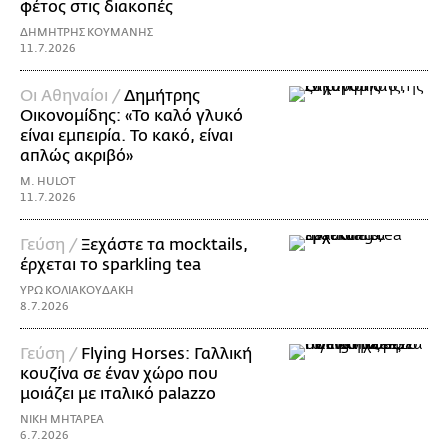
φέτος στις διακοπές
ΔΗΜΗΤΡΗΣ ΚΟΥΜΑΝΗΣ
11.7.2026
Οι Αθηναίοι /
Δημήτρης
Οικονομίδης: «Το καλό γλυκό
είναι εμπειρία. Το κακό, είναι
απλώς ακριβό»
M. HULOT
11.7.2026
Γεύση /
Ξεχάστε τα mocktails,
έρχεται το sparkling tea
ΥΡΩ ΚΟΛΙΑΚΟΥΔΑΚΗ
8.7.2026
Γεύση /
Flying Horses: Γαλλική
κουζίνα σε έναν χώρο που
μοιάζει με ιταλικό palazzo
ΝΙΚΗ ΜΗΤΑΡΕΑ
6.7.2026