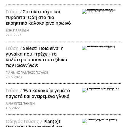
Γεύση /
Σοκολατούχο και
τυρόπιτα: Ωδή στο πιο
εκρηκτικό καλοκαιρινό πρωινό
ΖΩΗ ΠΑΡΑΣΙΔΗ
27.6.2023
Γεύση /
Select: Ποια είναι η
γυναίκα που «τρέχει» το
καλύτερο μπουγατσατζίδικο
των Ιωαννίνων;
ΓΙΑΝΝΗΣ ΠΑΝΤΑΖΟΠΟΥΛΟΣ
28.6.2023
Γεύση /
Ένα καλοκαίρι γεμάτο
παγωτά και ονειρεμένα γλυκά
ΛΙΝΑ ΙΝΤΖΕΓΙΑΝΝΗ
1.6.2022
Οδηγός Γεύσης /
Plan(e)t