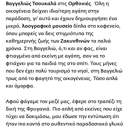
Βαγγελιώς Τσουκαλά
στις
Ορθονιές
. Όλη η
οικογένεια δείχνει ιδιαίτερη αγάπη στην
παράδοση, γι’ αυτό και έχουν δημιουργήσει ένα
μικρό,
λαογραφικό μουσείο
δίπλα στο καφενείο,
όπου μπορείς να δεις στιγμιότυπα της
καθημερινής ζωής των
Ζακυνθινών
τα παλιά
χρόνια. Στη Βαγγελιώ, ό,τι και αν φας, είναι
φτιαγμένο από εκείνη με αγάπη, σαν να το
φτιάχνει για τα παιδιά της στο σπίτι. Τους μήνες
που δεν έχει πολύ τουρισμό το νησί, στη Βαγγελιώ
τρως από το φαγητό της οικογένειας. Τόσο απλά
και όμορφα.
Αφού φάγαμε τον μεζέ μας, έφερε στο τραπέζι τη
δική της Φρυγανιά. Πιο απλή από εκείνες που είχε
τύχει να δοκιμάσω, μου έδωσε την εντύπωση ότι
ήταν πιο κοντά στο αυθεντικό παραδοσιακό γλυκό