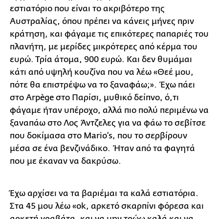
εστιατόριο που είναι το ακριβότερο της
Αυστραλίας, όπου πρέπει να κάνεις μήνες πριν
κράτηση, και φάγαμε τις επικότερες παπαριές του
πλανήτη, με μερίδες μικρότερες από κέρμα του
ευρώ. Τρία άτομα, 900 ευρώ. Και δεν θυμάμαι
κάτι από υψηλή κουζίνα που να λέω «Θεέ μου,
πότε θα επιστρέψω να το ξαναφάω;». Έχω πάει
στο Arpège στο Παρίσι, μυθικό δείπνο, ό,τι
φάγαμε ήταν υπέροχο, αλλά πιο πολύ περιμένω να
ξαναπάω στο Λος Άντζελες για να φάω το σεβίτσε
που δοκίμασα στο Mario’s, που το σερβίρουν
μέσα σε ένα βενζινάδικο. Ήταν από τα φαγητά
που με έκαναν να δακρύσω.
Έχω αρχίσει να τα βαριέμαι τα καλά εστιατόρια.
Στα 45 μου λέω «οk, αρκετό σκαρπίνι φόρεσα και
αρκετή γραβάτα, και να μην τρώω καλά και να