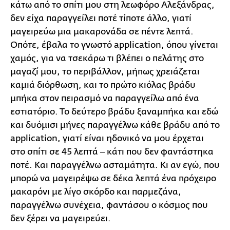
κάτω από το σπίτι μου στη λεωφόρο Αλεξάνδρας,
δεν είχα παραγγείλει ποτέ τίποτε άλλο, γιατί
μαγειρεύω μια μακαρονάδα σε πέντε λεπτά.
Οπότε, έβαλα το γνωστό application, όπου γίνεται
χαμός, για να τσεκάρω τι βλέπει ο πελάτης στο
μαγαζί μου, το περιβάλλον, μήπως χρειάζεται
καμιά διόρθωση, και το πρώτο κιόλας βράδυ
μπήκα στον πειρασμό να παραγγείλω από ένα
εστιατόριο. Το δεύτερο βράδυ ξαναμπήκα και εδώ
και δυόμισι μήνες παραγγέλνω κάθε βράδυ από το
application, γιατί είναι ηδονικό να μου έρχεται
στο σπίτι σε 45 λεπτά ‒ κάτι που δεν φαντάστηκα
ποτέ. Και παραγγέλνω ασταμάτητα. Κι αν εγώ, που
μπορώ να μαγειρέψω σε δέκα λεπτά ένα πρόχειρο
μακαρόνι με λίγο σκόρδο και παρμεζάνα,
παραγγέλνω συνέχεια, φαντάσου ο κόσμος που
δεν ξέρει να μαγειρεύει.