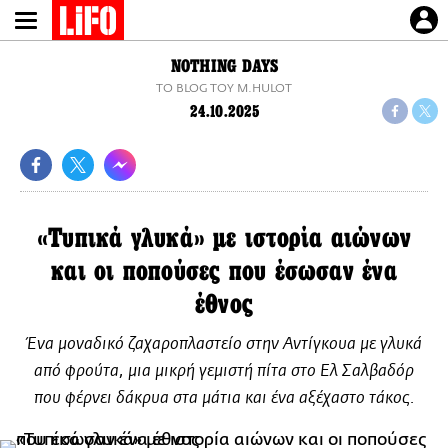
Παράκαμψη
προς
το
NOTHING DAYS
κυρίως
TO BLOG ΤΟΥ M.HULOT
περιεχόμενο
24.10.2025
«Τυπικά γλυκά» με ιστορία αιώνων
και οι ποπούσες που έσωσαν ένα
έθνος
Ένα μοναδικό ζαχαροπλαστείο στην Αντίγκουα με γλυκά
από φρούτα, μια μικρή γεμιστή πίτα στο Ελ Σαλβαδόρ
που φέρνει δάκρυα στα μάτια και ένα αξέχαστο τάκος.