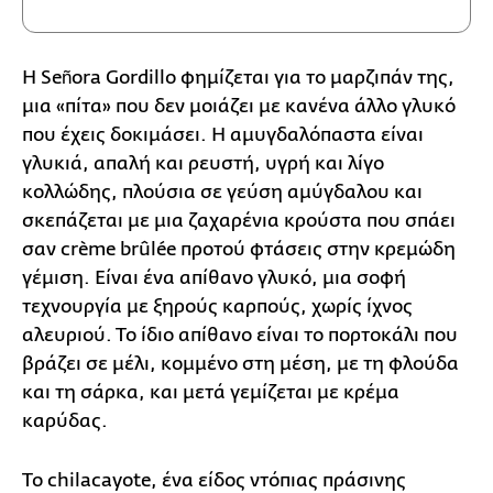
H Señora Gordillo φημίζεται για το μαρζιπάν της,
μια «πίτα» που δεν μοιάζει με κανένα άλλο γλυκό
που έχεις δοκιμάσει. Η αμυγδαλόπαστα είναι
γλυκιά, απαλή και ρευστή, υγρή και λίγο
κολλώδης, πλούσια σε γεύση αμύγδαλου και
σκεπάζεται με μια ζαχαρένια κρούστα που σπάει
σαν crème brûlée προτού φτάσεις στην κρεμώδη
γέμιση. Είναι ένα απίθανο γλυκό, μια σοφή
τεχνουργία με ξηρούς καρπούς, χωρίς ίχνος
αλευριού. Το ίδιο απίθανο είναι το πορτοκάλι που
βράζει σε μέλι, κομμένο στη μέση, με τη φλούδα
και τη σάρκα, και μετά γεμίζεται με κρέμα
καρύδας.
Το chilacayote, ένα είδος ντόπιας πράσινης