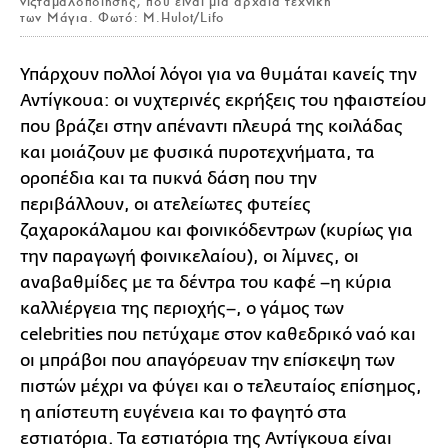
νιξταμαλοποίησης, που είναι μια αρχαία τεχνική
των Μάγια. Φωτό: M.Hulot/Lifo
Υπάρχουν πολλοί λόγοι για να θυμάται κανείς την
Αντίγκουα: οι νυχτερινές εκρήξεις του ηφαιστείου
που βράζει στην απέναντι πλευρά της κοιλάδας
και μοιάζουν με φυσικά πυροτεχνήματα, τα
οροπέδια και τα πυκνά δάση που την
περιβάλλουν, οι ατελείωτες φυτείες
ζαχαροκάλαμου και φοινικόδεντρων (κυρίως για
την παραγωγή φοινικελαίου), οι λίμνες, οι
αναβαθμίδες με τα δέντρα του καφέ –η κύρια
καλλιέργεια της περιοχής–, ο γάμος των
celebrities που πετύχαμε στον καθεδρικό ναό και
οι μπράβοι που απαγόρευαν την επίσκεψη των
πιστών μέχρι να φύγει και ο τελευταίος επίσημος,
η απίστευτη ευγένεια και το φαγητό στα
εστιατόρια. Τα εστιατόρια της Αντίγκουα είναι