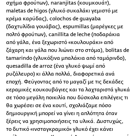
σχήμα φρούτων), naranjitas (κουμκουάτ),
maletas de higos (γλυκό συκαλάκι γεμιστό με
κρέμα καρύδας), colochos de guayaba
(δαχτυλίδια γουάβας), espumillas (μαρέγκες με
πολτό φρούτων), canillita de leche (ποδαράκια
από γάλα, ένα ξεχωριστό «κουλουράκι» από
ζάχαρη και γάλα που λιώνει στο στόμα), bolitas de
tamarindo (γλυκόξινα μπαλάκια από ταμάρινδο),
quesadilla de arroz (ένα γλυκό ψωμί από
ρυζάλευρο) κι άλλα πολλά, διαφορετικά ανά
εποχή. Φεύγοντας από το μαγαζί με τις δεκάδες
κεραμικές κουκουβάγιες και τα λαχταριστά γλυκά
σε τόσο μεγάλη ποικιλία που δύσκολα επιλέγεις τι
θα χωρέσει σε ένα κουτί, σχολιάζαμε πόσο
δημιουργική μπορεί να γίνει η απλότητα όταν
ξέρεις να χρησιμοποιήσεις τα υλικά. Δυστυχώς,
το δυτικό «ινσταγκραμικό» γλυκό έχει κάνει