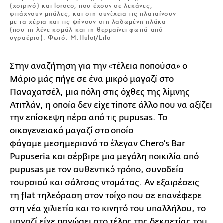
(χοιρινό) και loroco, που έχουν σε λεκάνες,
φτιάχνουν μπάλες, και στη συνέχεια τις πλαταίνουν
με τα χέρια και τις ψήνουν στη λαδωμένη πλάκα
(που τη λένε κομάλ και τη θερμαίνει φωτιά από
υγραέριο). Φωτό: M.Hulot/Lifo
Στην αναζήτηση για την «τέλεια ποπούσα» ο
Μάριο μάς πήγε σε ένα μικρό μαγαζί στο
Παναχατσέλ, μια πόλη στις όχθες της λίμνης
Ατιτλάν, η οποία δεν είχε τίποτε άλλο που να αξίζει
την επίσκεψη πέρα από τις pupusas. Το
οικογενειακό μαγαζί στο οποίο
φάγαμε μεσημεριανό το έλεγαν Chero’s Bar
Pupuseria και σέρβιρε μια μεγάλη ποικιλία από
pupusas με τον αυθεντικό τρόπο, συνοδεία
τουρσιού και σάλτσας ντομάτας. Αν εξαιρέσεις
τη flat τηλεόραση στον τοίχο που σε επανέφερε
στη νέα χιλιετία και το κινητό του υπαλλήλου, το
μαγαζί είχε παγώσει στο τέλος της δεκαετίας του