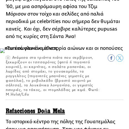
’60, με μια ασπρόμαυρη αφίσα του Τζιμ
Μόρισον στον τοίχο και σελίδες από παλιά
περιοδικά με celebrities που σήμερα δεν θυμάται
κανείς. Και όχι, δεν σέρβιρε καλύτερες pupusas
από τις κυρίες στη Σάντα Άνα!
Ανάμεσα στα τριάντα πιάτα που σερβίρουν,
ξεχωρίζουν οι τσιτσαρόνες (ψητό ή τηγανητό
χοιρινό), οι καρνίτας, η σαλάτα ραπανάκι, οι
λωρίδες από στομάχι, το γουακαμόλε, τα
ρεγγελίτος (τηγανητές μπανάνες γεμιστές με
φασόλια), το ρεβολκάδο (βραστό χοιρινό με
σάλτσα), τα λουκάνικα λονγανίσα, οι γεμιστές
πιπεριές, τα τάκος, οι ντομπλάδας με κιμά. Φωτό:
M.Hulot/Lifo
Refacciones Doña Mela
Το ιστορικό κέντρο της πόλης της Γουατεμάλας