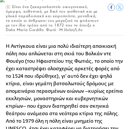
Είναι ένα ζαχαροπλαστείο οικογενειακό,
όμορφο, αυθεντικό, με δική του αισθητική και με
γλυκά παραδοσιακά και χειροποίητα, μοναδικά,
τα οποία οι άνθρωποι του μαγαζιού τα φτιάχνουν
με τον ίδιο τρόπο από το 1872 που το άνοιξε η
Doña María Gordillo. Φωτό: M.Hulot/Lifo
Η Αντίγκουα είναι μια πολύ ιδιαίτερη αποικιακή
πόλη που απλώνεται στη σκιά του Βολκάν ντε
Φουέγο (του Ηφαιστείου της Φωτιάς, το οποίο την
έχει καταστρέψει ολοσχερώς αρκετές φορές από
το 1524 που ιδρύθηκε), γι’ αυτό δεν έχει ψηλά
κτίρια, είναι γεμάτη βοτσαλωτούς δρόμους με
απομεινάρια περασμένων αιώνων –κυρίως ερείπια
εκκλησιών, μοναστηριών και κυβερνητικών
κτιρίων– που έχουν διατηρηθεί σαν σκηνικά
θεάτρου ανάμεσα στα νεότερα κτίρια της πόλης.
Από το 1979 όλη η πόλη είναι μνημείο της
UNESCO, έτσι έχει καταφέρει να διατηρήσει την