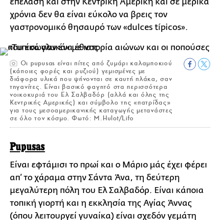
επέλαση και στην Κεντρική Αμερική και σε μερικά
χρόνια δεν θα είναι εύκολο να βρεις τον
γαστρονομικό θησαυρό των «dulces típicos».
Οι pupusas είναι πίτες από ζυμάρι καλαμποκιού
(κάποιες φορές και ρυζιού) γεμισμένες με
διάφορα υλικά που ψήνονται σε καυτή πλάκα, σαν
τηγανίτες. Είναι βασικό φαγητό στα περισσότερα
νοικοκυριά του Ελ Σαλβαδόρ (αλλά και όλης της
Κεντρικής Αμερικής) και σύμβολο της «πατρίδας»
για τους μεσοαμερικανικής καταγωγής μετανάστες
σε όλο τον κόσμο. Φωτό: M.Hulot/Lifo
Pupusas
Είναι εφτάμισι το πρωί και ο Μάριο μάς έχει φέρει
απ’ το χάραμα στην Σάντα Άνα, τη δεύτερη
μεγαλύτερη πόλη του Ελ Σαλβαδόρ. Είναι κάποια
τοπική γιορτή και η εκκλησία της Αγίας Άννας
(όπου λειτουργεί γυναίκα) είναι σχεδόν γεμάτη