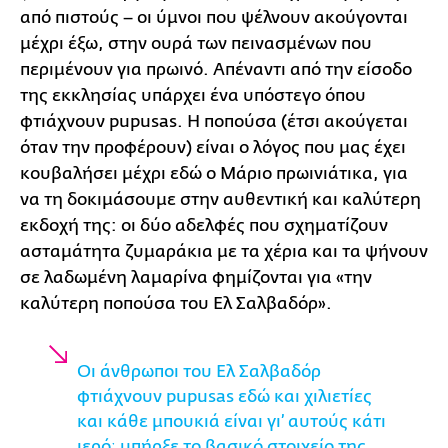
από πιστούς – οι ύμνοι που ψέλνουν ακούγονται
μέχρι έξω, στην ουρά των πεινασμένων που
περιμένουν για πρωινό. Απέναντι από την είσοδο
της εκκλησίας υπάρχει ένα υπόστεγο όπου
φτιάχνουν pupusas. Η ποπούσα (έτσι ακούγεται
όταν την προφέρουν) είναι ο λόγος που μας έχει
κουβαλήσει μέχρι εδώ ο Μάριο πρωινιάτικα, για
να τη δοκιμάσουμε στην αυθεντική και καλύτερη
εκδοχή της: οι δύο αδελφές που σχηματίζουν
ασταμάτητα ζυμαράκια με τα χέρια και τα ψήνουν
σε λαδωμένη λαμαρίνα φημίζονται για «την
καλύτερη ποπούσα του Ελ Σαλβαδόρ».
Οι άνθρωποι του Ελ Σαλβαδόρ
φτιάχνουν pupusas εδώ και χιλιετίες
και κάθε μπουκιά είναι γι’ αυτούς κάτι
ιερόˑ υπήρξε το βασικό στοιχείο της