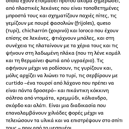
οποία έχουν ετοιμάσει προτού ακόμα ξημερώσει,
από πλαστικές λεκάνες που είναι τοποθετημένες
μπροστά τους και σχηματίζουν παχιές πίτες, τις
γεμίζουν με πουρέ φασολιών (frijoles), queso
(τυρί), chicharrón (χοιρινό) και loroco που έχουν
επίσης σε λεκάνες, φτιάχνουν μπάλες, και στη
συνέχεια τις πλαταίνουν με τα χέρια τους και τις
ψήνουν στη λαδωμένη πλάκα (που τη λένε κομάλ
και τη θερμαίνει φωτιά από υγραέριο). Τις
αφήνουν μέχρι να ροδίσουν, τις γυρίζουν και,
μόλις αρχίζει να λιώνει το τυρί, τις σερβίρουν με
curtido –ένα τουρσί από λάχανο που πρέπει να
είναι πάντα δροσερό– και πικάντικη κόκκινη
σάλτσα από ντομάτα, κρεμμύδι, κόλιανδρο,
σκόρδο και αλάτι. Είναι μια διαδικασία που
επαναλαμβάνουν χιλιάδες φορές μέχρι να
τελειώσουν τα υλικά και να επιστρέψουν στο σπίτι
τους – πριν από το μεσημέρι.