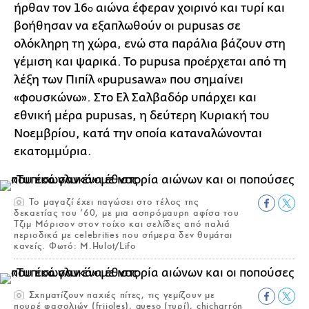
ήρθαν τον 16
αιώνα έφεραν χοιρινό και τυρί και
ο
βοήθησαν να εξαπλωθούν οι pupusas σε
ολόκληρη τη χώρα, ενώ στα παράλια βάζουν στη
γέμιση και ψαρικά. Το pupusa προέρχεται από τη
λέξη των Πιπίλ «pupusawa» που σημαίνει
«φουσκώνω». Στο Ελ Σαλβαδόρ υπάρχει και
εθνική μέρα pupusas, η δεύτερη Κυριακή του
Νοεμβρίου, κατά την οποία καταναλώνονται
εκατομμύρια.
Το μαγαζί έχει παγώσει στο τέλος της
δεκαετίας του ’60, με μια ασπρόμαυρη αφίσα του
Τζιμ Μόρισον στον τοίχο και σελίδες από παλιά
περιοδικά με celebrities που σήμερα δεν θυμάται
κανείς. Φωτό: M.Hulot/Lifo
Σχηματίζουν παχιές πίτες, τις γεμίζουν με
πουρέ φασολιών (frijoles), queso (τυρί), chicharrón