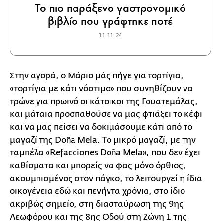
Το πιο παράξενο γαστρονομικό
βιβλίο που γράφτηκε ποτέ
11.11.24
Στην αγορά, ο Μάριο μάς πήγε για τορτίγια,
«τορτίγια με κάτι νόστιμο» που συνηθίζουν να
τρώνε για πρωινό οι κάτοικοι της Γουατεμάλας,
και μάταια προσπαθούσε να μας φτιάξει το κέφι
και να μας πείσει να δοκιμάσουμε κάτι από το
μαγαζί της Doña Mela. Το μικρό μαγαζί, με την
ταμπέλα «Refacciones Doña Mela», που δεν έχει
καθίσματα και μπορείς να φας μόνο όρθιος,
ακουμπισμένος στον πάγκο, το λειτουργεί η ίδια
οικογένεια εδώ και πενήντα χρόνια, στο ίδιο
ακριβώς σημείο, στη διασταύρωση της 9ης
Λεωφόρου και της 8ης Οδού στη Ζώνη 1 της