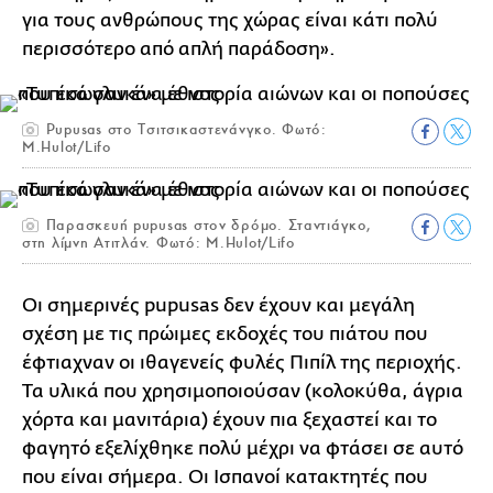
για τους ανθρώπους της χώρας είναι κάτι πολύ
περισσότερο από απλή παράδοση».
Pupusas στο Τσιτσικαστενάνγκο. Φωτό:
M.Hulot/Lifo
Παρασκευή pupusas στον δρόμο. Σταντιάγκο,
στη λίμνη Ατιτλάν. Φωτό: M.Hulot/Lifo
Οι σημερινές pupusas δεν έχουν και μεγάλη
σχέση με τις πρώιμες εκδοχές του πιάτου που
έφτιαχναν οι ιθαγενείς φυλές Πιπίλ της περιοχής.
Τα υλικά που χρησιμοποιούσαν (κολοκύθα, άγρια
χόρτα και μανιτάρια) έχουν πια ξεχαστεί και το
φαγητό εξελίχθηκε πολύ μέχρι να φτάσει σε αυτό
που είναι σήμερα. Οι Ισπανοί κατακτητές που