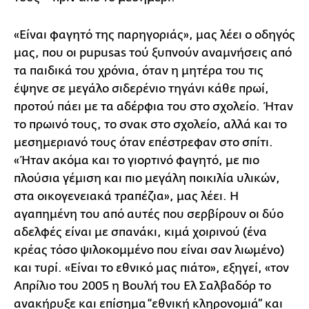
«Είναι φαγητό της παρηγοριάς», μας λέει ο οδηγός
μας, που οι pupusas τού ξυπνούν αναμνήσεις από
τα παιδικά του χρόνια, όταν η μητέρα του τις
έψηνε σε μεγάλο σιδερένιο τηγάνι κάθε πρωί,
προτού πάει με τα αδέρφια του στο σχολείο. Ήταν
το πρωινό τους, το σνακ στο σχολείο, αλλά και το
μεσημεριανό τους όταν επέστρεφαν στο σπίτι.
«Ήταν ακόμα και το γιορτινό φαγητό, με πιο
πλούσια γέμιση και πιο μεγάλη ποικιλία υλικών,
στα οικογενειακά τραπέζια», μας λέει. Η
αγαπημένη του από αυτές που σερβίρουν οι δύο
αδελφές είναι με σπανάκι, κιμά χοιρινού (ένα
κρέας τόσο ψιλοκομμένο που είναι σαν λιωμένο)
και τυρί. «Είναι το εθνικό μας πιάτο», εξηγεί, «τον
Απρίλιο του 2005 η Βουλή του Ελ Σαλβαδόρ το
ανακήρυξε και επίσημα “εθνική κληρονομιά” και