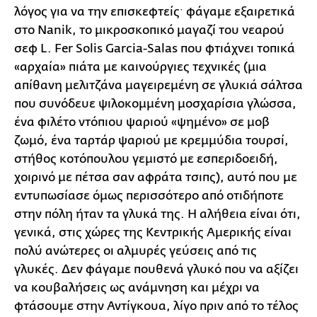
λόγος για να την επισκεφτείςˑ φάγαμε εξαιρετικά
στο Nanik, το μικροσκοπικό μαγαζί του νεαρού
σεφ L. Fer Solis Garcia-Salas που φτιάχνει τοπικά
«αρχαία» πιάτα με καινούργιες τεχνικές (μια
απίθανη μελιτζάνα μαγειρεμένη σε γλυκιά σάλτσα
που συνόδευε ψιλοκομμένη μοσχαρίσια γλώσσα,
ένα φιλέτο ντόπιου ψαριού «ψημένο» σε μοβ
ζωμό, ένα ταρτάρ ψαριού με κρεμμύδια τουρσί,
στήθος κοτόπουλου γεμιστό με εσπεριδοειδή,
χοιρινό με πέτσα σαν αφράτα τσιπς), αυτό που με
εντυπωσίασε όμως περισσότερο από οτιδήποτε
στην πόλη ήταν τα γλυκά της. Η αλήθεια είναι ότι,
γενικά, στις χώρες της Κεντρικής Αμερικής είναι
πολύ ανώτερες οι αλμυρές γεύσεις από τις
γλυκές. Δεν φάγαμε πουθενά γλυκό που να αξίζει
να κουβαλήσεις ως ανάμνηση και μέχρι να
φτάσουμε στην Αντίγκουα, λίγο πριν από το τέλος