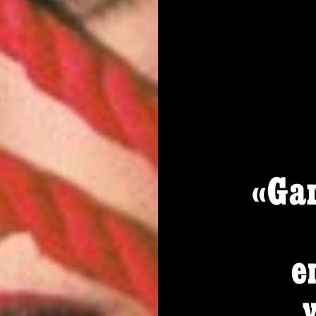
«Gar
e