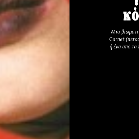
κό
Μια βιωματι
Garnet (πετρ
ή ένα από τα