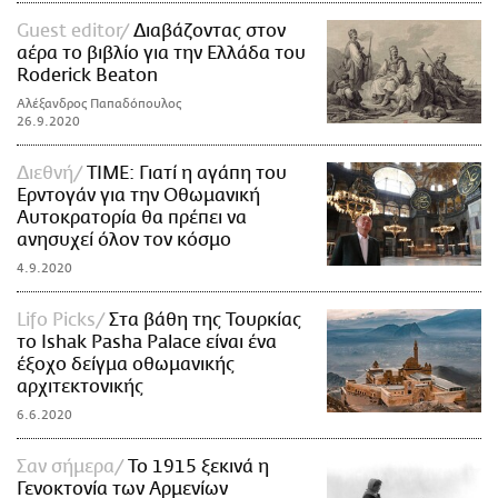
Guest editor
Διαβάζοντας στον
αέρα το βιβλίο για την Ελλάδα του
Roderick Βeaton
Αλέξανδρος Παπαδόπουλος
26.9.2020
Διεθνή
ΤΙΜΕ: Γιατί η αγάπη του
Ερντογάν για την Οθωμανική
Αυτοκρατορία θα πρέπει να
ανησυχεί όλον τον κόσμο
4.9.2020
Lifo Picks
Στα βάθη της Τουρκίας
το Ishak Pasha Palace είναι ένα
έξοχο δείγμα οθωμανικής
αρχιτεκτονικής
6.6.2020
Σαν σήμερα
To 1915 ξεκινά η
Γενοκτονία των Αρμενίων