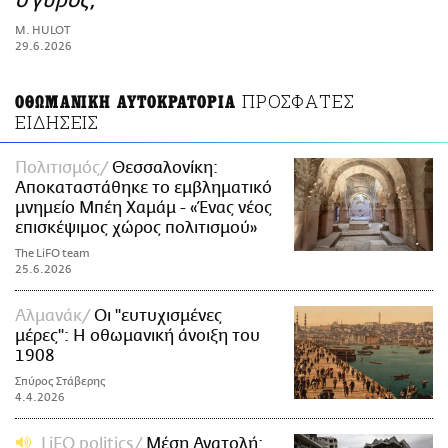
ο γύρος;
ΑΜΠΑ
M. HULOT
PRINT
29.6.2026
ΠΡΟΣΦΑΤΕΣ
ΟΘΩΜΑΝΙΚΗ ΑΥΤΟΚΡΑΤΟΡΙΑ
ΕΙΔΗΣΕΙΣ
Πολιτισμός
Θεσσαλονίκη:
Αποκαταστάθηκε το εμβληματικό
μνημείο Μπέη Χαμάμ - «Ένας νέος
επισκέψιμος χώρος πολιτισμού»
The LiFO team
25.6.2026
Αλμανάκ
Οι "ευτυχισμένες
μέρες": H οθωμανική άνοιξη του
1908
Σπύρος Στάβερης
4.4.2026
LiFO politics
Μέση Ανατολή: