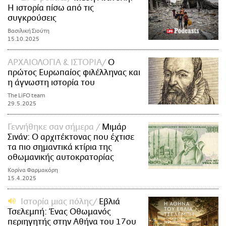
Η ιστορία πίσω από τις
συγκρούσεις
Βασιλική Σιούτη
15.10.2025
ΑΡΧΑΙΟΛΟΓΙΑ & ΙΣΤΟΡΙΑ
Ο
πρώτος Ευρωπαίος φιλέλληνας και
η άγνωστη ιστορία του
The LiFO team
29.5.2025
Γεννήθηκε σαν σήμερα
Μιμάρ
Σινάν: Ο αρχιτέκτονας που έχτισε
τα πιο σημαντικά κτίρια της
οθωμανικής αυτοκρατορίας
Κορίνα Φαρμακόρη
15.4.2025
Ιστορία μιας πόλης
Εβλιά
Τσελεμπή: Ένας Οθωμανός
περιηγητής στην Αθήνα του 17ου