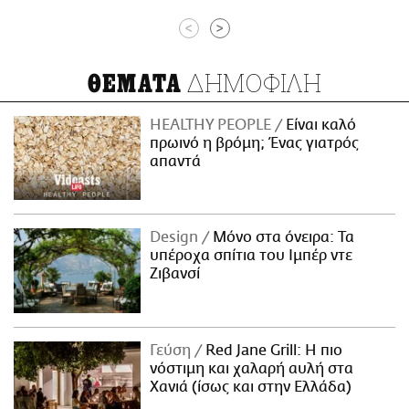
<
>
ΔΗΜΟΦΙΛΗ
ΘΕΜΑΤΑ
HEALTHY PEOPLE
Είναι καλό
πρωινό η βρόμη; Ένας γιατρός
απαντά
Design
Μόνο στα όνειρα: Τα
υπέροχα σπίτια του Ιμπέρ ντε
Ζιβανσί
Γεύση
Red Jane Grill: Η πιο
νόστιμη και χαλαρή αυλή στα
Χανιά (ίσως και στην Ελλάδα)