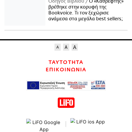
Οδηγός Βιβλίου
Ο «Καθρέφτης»
βρέθηκε στην κορυφή της
Bookvoice. Τι τον ξεχώρισε
ανάμεσα στα μεγάλα best sellers;
ΤΑΥΤΟΤΗΤΑ
ΕΠΙΚΟΙΝΩΝΙΑ