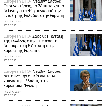
European LiFO
Νταβίντ Σασόλι:
Οι συναντήσεις, το Ζάππειο και το
δείπνο για τα 40 χρόνια από την
ένταξη της Ελλάδας στην Ευρώπη
The LiFO team
27.5.2021
European LiFO
Σασόλι: Η ένταξη
της Ελλάδας στην ΕΕ έθεσε τη
δημοκρατική διάσταση στην
καρδιά της Ευρώπης
The LiFO team
27.5.2021
European LiFO
Νταβίντ Σασόλι:
Δείτε live την ομιλία για τα 40
χρόνια της Ελλάδας στην
Ευρωπαϊκή Ένωση
The LiFO team
27.5.2021