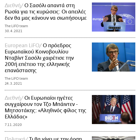
Διεθνή
Ο Σασόλι απαντά στη
Ρωσία για τις κυρώσεις: Οι απειλές
δεν θα μας κάνουν να σιωπήσουμε
The LiFO team
30.4.2021
European LiFO
Ο πρόεδρος
Ευρωπαϊκού Κοινοβουλίου
Νταβίντ Σασόλι χαιρέτισε την
200ή επέτειο της ελληνικής
επανάστασης
The LiFO team
24.3.2021
Διεθνή
Οι Ευρωπαίοι ηγέτες
συγχαίρουν τον Τζο Μπάιντεν -
Μητσοτάκης: «Αληθινός φίλος της
Ελλάδας»
7.11.2020
Πολιτική
Τι θα γίνει με την άρση