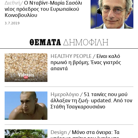
Διεθνή
O Νταβίντ-Μαρία Σασόλι
νέος πρόεδρος του Ευρωπαϊκού
Κοινοβουλίου
3.7.2019
ΔΗΜΟΦΙΛΗ
ΘΕΜΑΤΑ
HEALTHY PEOPLE
Είναι καλό
πρωινό η βρόμη; Ένας γιατρός
απαντά
Ημερολόγιο
51 ταινίες που μού
άλλαξαν τη ζωή- updated. Aπό τον
Στάθη Τσαγκαρουσιάνο
Design
Μόνο στα όνειρα: Τα