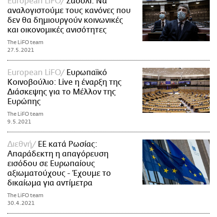
European LiFO
Σασόλι: Να
αναλογιστούμε τους κανόνες που
δεν θα δημιουργούν κοινωνικές
και οικονομικές ανισότητες
The LiFO team
27.5.2021
European LiFO
Ευρωπαϊκό
Κοινοβούλιο: Live η έναρξη της
Διάσκεψης για το Μέλλον της
Ευρώπης
The LiFO team
9.5.2021
Διεθνή
ΕΕ κατά Ρωσίας:
Απαράδεκτη η απαγόρευση
εισόδου σε Ευρωπαίους
αξιωματούχους - Έχουμε το
δικαίωμα για αντίμετρα
The LiFO team
30.4.2021