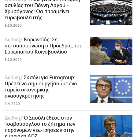
ασυλίας του Γιάννη Λαγού -
Χρυσόγονος: Θα παραμείνει
ευρωβουλευτής
9.10.2020
Διεθνή
Κορωνοϊός: Σε
αυτοαπομόνωση ο Πρόεδρος του
Ευρωπαϊκού Κοινοβουλίου
8.10.2020
Διεθνή
Σασόλι για Eurogroup:
Πρέπει να δημιουργήσουμε ένα
ταμείο οικονομικής
ανασυγκρότησης
9.4.2020
Διεθνή
O Σασόλι έθεσε στον
Τσαβούσογλου το ζήτημα των
παράνομων γεωτρήσεων στην
κυπριακή ΑΟΖ