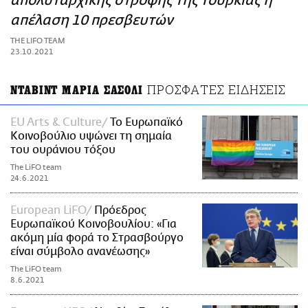
απολυταρχικής στροφής της Τουρκίας η
ΑΜΠΑ
απέλαση 10 πρεσβευτών
PRINT
THE LIFO TEAM
23.10.2021
ΠΡΟΣΦΑΤΕΣ ΕΙΔΗΣΕΙΣ
ΝΤΑΒΙΝΤ ΜΑΡΙΑ ΣΑΣΟΛΙ
EU Arts & Culture
Το Ευρωπαϊκό
Κοινοβούλιο υψώνει τη σημαία
του ουράνιου τόξου
The LiFO team
24.6.2021
European LiFO
Πρόεδρος
Ευρωπαϊκού Κοινοβουλίου: «Για
ακόμη μία φορά το Στρασβούργο
είναι σύμβολο ανανέωσης»
The LiFO team
8.6.2021