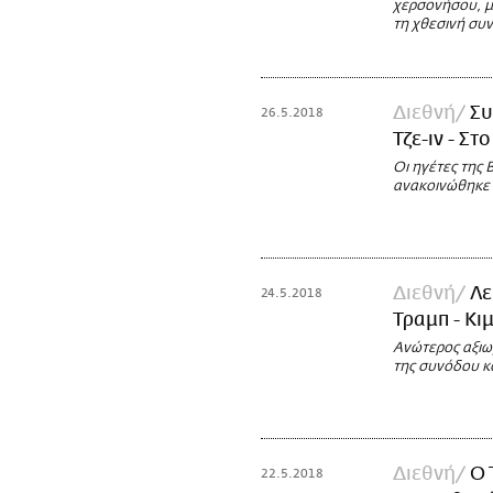
χερσονήσου, μ
τη χθεσινή συ
Διεθνή
Συ
26.5.2018
Τζε-ιν - Σ
Οι ηγέτες της 
ανακοινώθηκε 
Διεθνή
Λε
24.5.2018
Τραμπ - Κι
Ανώτερος αξιω
της συνόδου 
Διεθνή
Ο 
22.5.2018