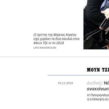
Ο ηγέτης της Βόρειας Κορέας
είχε χαρίσει τα δύο σκυλιά στον
Μουν Τζε-ιν το 2018
LIFO NEWSROOM
ΜΟΥΝ ΤΖ
Διεθνή
Nέ
30.12.2018
ανακοίνωσ
Η Πιονγκγιάνγ
η επίσκεψη αυ