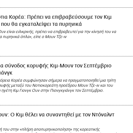
τια Κορέα: Πρέπει να επιβραβεύσουμε τον Κιμ
 που θα εγκαταλείψει τα πυρηνικά
υν είναι ειλικρινής, πρέπει να επιβραβευτεί για την κίνησή του να
α πυρηνικά όπλα», είπε ο Μουν Τζε-ιν
α σύνοδος κορυφής Κιμ-Μουν τον Σεπτέμβριο
ιάνγκ
 Βόρεια Κορέα συμφώνησαν σήμερα να πραγματοποιηθεί μια τρίτη
υφής μεταξύ του Νοτιοκορεάτη προέδρου Μουν Τζε-ιν και του
ηγέτη Κιμ Γιονγκ Ουν στην Πιονγκγιάνγκ τον Σεπτέμβριο.
υν: Ο Κιμ θέλει να συναντηθεί με τον Ντόναλντ
 του στην «πλήρη αποπυρηνικοποίηση» της κορεατικής