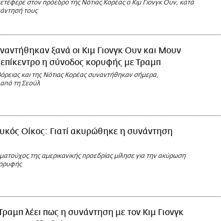
ετέφερε στον πρόεδρο της Νότιας Κορέας ο Κιμ Γιονγκ Ουν, κατά
νάντησή τους
ναντήθηκαν ξανά οι Κιμ Γιονγκ Ουν και Μουν
το επίκεντρο η σύνοδος κορυφής με Τραμπ
Βόρειας και της Νότιας Κορέας συναντήθηκαν σήμερα,
από τη Σεούλ
υκός Οίκος: Γιατί ακυρώθηκε η συνάντηση
μ
ματούχος της αμερικανικής προεδρίας μίλησε για την ακύρωση
κορυφής
Τραμπ λέει πως η συνάντηση με τον Κιμ Γιονγκ