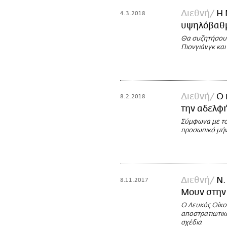
Διεθνή
Η 
4.3.2018
υψηλόβαθμ
Θα συζητήσουν
Πιονγιάνγκ κα
Διεθνή
Ο 
8.2.2018
την αδελφή
Σύμφωνα με το 
προσωπικό μήν
Διεθνή
Ν.
8.11.2017
Μουν στην
O Λευκός Οίκος
αποστρατιωτικ
σχέδια