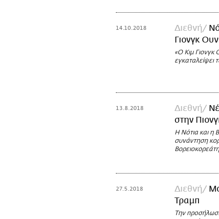
Διεθνή
Νό
14.10.2018
Γιονγκ Ουν
«Ο Κιμ Γιονγκ Ο
εγκαταλείψει τ
Διεθνή
Νέ
13.8.2018
στην Πιονγ
Η Νότια και η
συνάντηση κορ
Βορειοκορεάτη 
Διεθνή
Μο
27.5.2018
Τραμπ
Την προσήλωσή