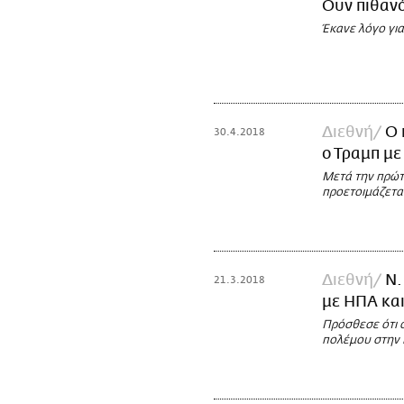
Ουν πιθανό
Έκανε λόγο για
Διεθνή
Ο 
30.4.2018
ο Τραμπ με
Μετά την πρώτ
προετοιμάζετα
Διεθνή
Ν.
21.3.2018
με ΗΠΑ και
Πρόσθεσε ότι ο
πολέμου στην 