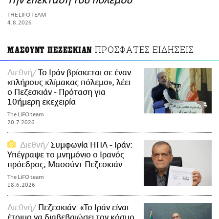
την επέκταση του πολέμου
ΑΜΠΑ
THE LIFO TEAM
PRINT
4.8.2026
ΠΡΟΣΦΑΤΕΣ ΕΙΔΗΣΕΙΣ
ΜΑΣΟΥΝΤ ΠΕΖΕΣΚΙΑΝ
Διεθνή
Το Ιράν βρίσκεται σε έναν
«πλήρους κλίμακας πόλεμο», λέει
ο Πεζεσκιάν - Πρόταση για
10ήμερη εκεχειρία
The LiFO team
20.7.2026
Διεθνή
Συμφωνία ΗΠΑ - Ιράν:
Υπέγραψε το μνημόνιο ο Ιρανός
πρόεδρος, Μασούντ Πεζεσκιάν
The LiFO team
18.6.2026
Διεθνή
Πεζεσκιάν: «Το Ιράν είναι
έτοιμο να διαβεβαιώσει τον κόσμο