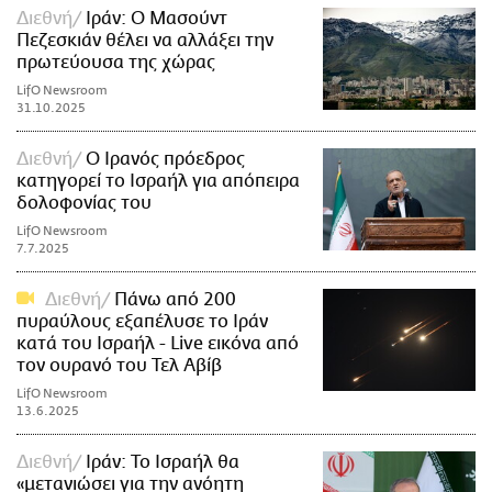
Διεθνή
Ιράν: Ο Μασούντ
Πεζεσκιάν θέλει να αλλάξει την
πρωτεύουσα της χώρας
LifO Newsroom
31.10.2025
Διεθνή
Ο Ιρανός πρόεδρος
κατηγορεί το Ισραήλ για απόπειρα
δολοφονίας του
LifO Newsroom
7.7.2025
Διεθνή
Πάνω από 200
πυραύλους εξαπέλυσε το Ιράν
κατά του Ισραήλ - Live εικόνα από
τον ουρανό του Τελ Αβίβ
LifO Newsroom
13.6.2025
Διεθνή
Ιράν: Το Ισραήλ θα
«μετανιώσει για την ανόητη