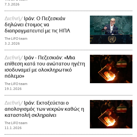
7.3.2026
Διεθνή
Ιράν: Ο Πεζεσκιάν
δηλώνει έτοιμος να
διαπραγματευτεί με τις ΗΠΑ
The LiFO team
3.2.2026
Διεθνή
Ιράν - Πεζεσκιάν: «Μια
επίθεση κατά του ανώτατου ηγέτη
ισοδυναμεί με ολοκληρωτικό
πόλεμο»
The LiFO team
19.1.2026
Διεθνή
Ιράν: Εκτοξεύεται ο
απολογισμός των νεκρών καθώς η
καταστολή σκληραίνει
The LiFO team
11.1.2026