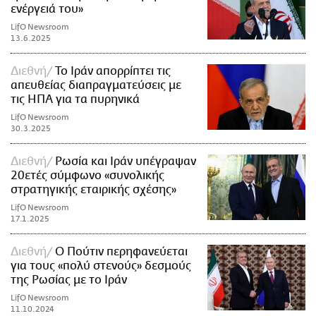
ενέργειά του»
LifO Newsroom
13.6.2025
Διεθνή
Το Ιράν απορρίπτει τις
απευθείας διαπραγματεύσεις με
τις ΗΠΑ για τα πυρηνικά
LifO Newsroom
30.3.2025
Διεθνή
Ρωσία και Ιράν υπέγραψαν
20ετές σύμφωνο «συνολικής
στρατηγικής εταιρικής σχέσης»
LifO Newsroom
17.1.2025
Διεθνή
O Πούτιν περηφανεύεται
για τους «πολύ στενούς» δεσμούς
της Ρωσίας με το Ιράν
LifO Newsroom
11.10.2024