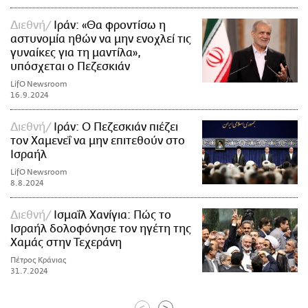
Διεθνή
Ιράν: «Θα φροντίσω η
αστυνομία ηθών να μην ενοχλεί τις
γυναίκες για τη μαντίλα»,
υπόσχεται ο Πεζεσκιάν
LifO Newsroom
16.9.2024
Διεθνή
Ιράν: Ο Πεζεσκιάν πιέζει
τον Χαμενεΐ να μην επιτεθούν στο
Ισραήλ
LifO Newsroom
8.8.2024
Διεθνή
Ισμαΐλ Χανίγια: Πώς το
Ισραήλ δολοφόνησε τον ηγέτη της
Χαμάς στην Τεχεράνη
Πέτρος Κράνιας
31.7.2024