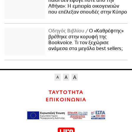
παιδί δεν έφυγε ποτέ από την
Αθήνα»: Η εμπειρία οικογενειών
που επέλεξαν σπουδές στην Κύπρο
Οδηγός Βιβλίου
Ο «Καθρέφτης»
βρέθηκε στην κορυφή της
Bookvoice. Τι τον ξεχώρισε
ανάμεσα στα μεγάλα best sellers;
ΤΑΥΤΟΤΗΤΑ
ΕΠΙΚΟΙΝΩΝΙΑ