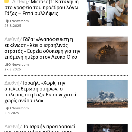
Διεθνή
Microsoft: Κατάληψη
στο γραφείο του προέδρου λόγω
Γάζας – Επτά συλλήψεις
LifO Newsroom
28.8.2025
Διεθνή
Γάζα: «Αναπόφευκτη η
εκκένωση» λέει ο ισραηλινός
στρατός - Ευρεία σύσκεψη για την
επόμενη ημέρα στον Λευκό Οίκο
LifO Newsroom
27.8.2025
Διεθνή
Ισραήλ: «Χωρίς την
απελευθέρωση ομήρων, ο
πόλεμος στη Γάζα θα συνεχιστεί
χωρίς ανάπαυλα»
LifO Newsroom
2.8.2025
Διεθνή
Το Ισραήλ προειδοποιεί