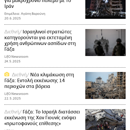
για μακροχρόνιο πόλεμο με το
Ιράν
Επιμέλεια: Αγάπη Βαρούνη
20.6.2025
Διεθνή
Ισραηλινοί στρατιώτες
κατηγορούνται για εκτεταμένη
χρήση ανθρώπινων ασπίδων στη
Γάζα
LifO Newsroom
24.5.2025
Διεθνή
Νέα κλιμάκωση στη
Γάζα: Εντολή εκκένωσης 14
περιοχών στα βόρεια
LifO Newsroom
22.5.2025
Διεθνή
Γάζα: Το Ισραήλ διατάσσει
εκκένωση της Χαν Γιουνίς ενόψει
«πρωτοφανούς επίθεσης»