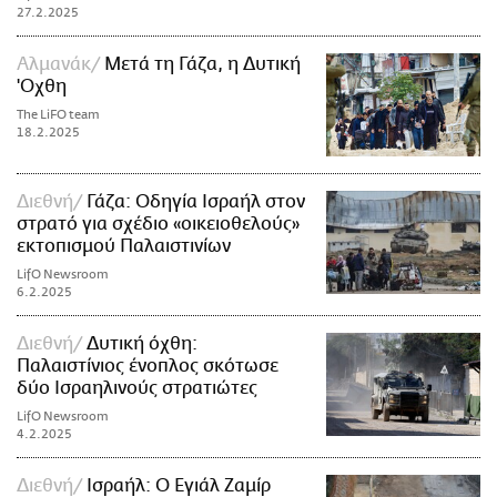
27.2.2025
Αλμανάκ
Μετά τη Γάζα, η Δυτική
'Οχθη
The LiFO team
18.2.2025
Διεθνή
Γάζα: Οδηγία Ισραήλ στον
στρατό για σχέδιο «οικειοθελούς»
εκτοπισμού Παλαιστινίων
LifO Newsroom
6.2.2025
Διεθνή
Δυτική όχθη:
Παλαιστίνιος ένοπλος σκότωσε
δύο Ισραηλινούς στρατιώτες
LifO Newsroom
4.2.2025
Διεθνή
Ισραήλ: Ο Εγιάλ Ζαμίρ