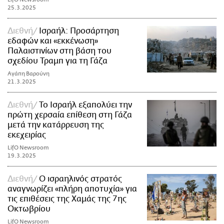
25.3.2025
Διεθνή
Ισραήλ: Προσάρτηση
εδαφών και «εκκένωση»
Παλαιστινίων στη βάση του
σχεδίου Τραμπ για τη Γάζα
Αγάπη Βαρούνη
21.3.2025
Διεθνή
Το Ισραήλ εξαπολύει την
πρώτη χερσαία επίθεση στη Γάζα
μετά την κατάρρευση της
εκεχειρίας
LifO Newsroom
19.3.2025
Διεθνή
Ο ισραηλινός στρατός
αναγνωρίζει «πλήρη αποτυχία» για
τις επιθέσεις της Χαμάς της 7ης
Οκτωβρίου
LifO Newsroom