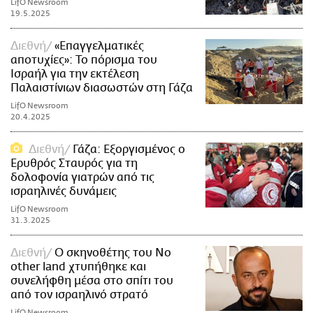
LifO Newsroom
19.5.2025
Διεθνή
«Επαγγελματικές
αποτυχίες»: Το πόρισμα του
Ισραήλ για την εκτέλεση
Παλαιστίνιων διασωστών στη Γάζα
LifO Newsroom
20.4.2025
Διεθνή
Γάζα: Εξοργισμένος ο
Ερυθρός Σταυρός για τη
δολοφονία γιατρών από τις
ισραηλινές δυνάμεις
LifO Newsroom
31.3.2025
Διεθνή
Ο σκηνοθέτης του No
other land χτυπήθηκε και
συνελήφθη μέσα στο σπίτι του
από τον ισραηλινό στρατό
LifO Newsroom