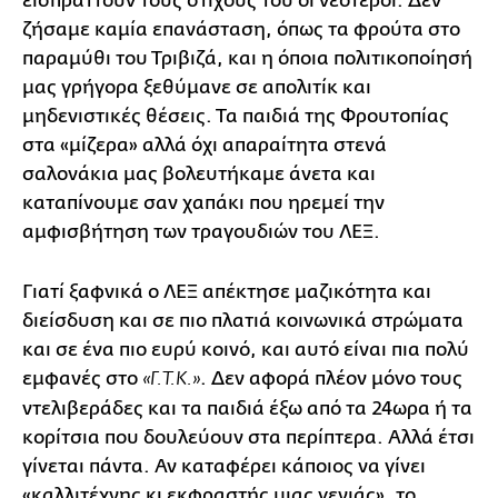
εισπράττουν τους στίχους του οι νεότεροι. Δεν
ζήσαμε καμία επανάσταση, όπως τα φρούτα στο
παραμύθι του Τριβιζά, και η όποια πολιτικοποίησή
μας γρήγορα ξεθύμανε σε απολιτίκ και
μηδενιστικές θέσεις. Τα παιδιά της Φρουτοπίας
στα «μίζερα» αλλά όχι απαραίτητα στενά
σαλονάκια μας βολευτήκαμε άνετα και
καταπίνουμε σαν χαπάκι που ηρεμεί την
αμφισβήτηση των τραγουδιών του ΛΕΞ.
Γιατί ξαφνικά ο ΛΕΞ απέκτησε μαζικότητα και
διείσδυση και σε πιο πλατιά κοινωνικά στρώματα
και σε ένα πιο ευρύ κοινό, και αυτό είναι πια πολύ
εμφανές στο
. Δεν αφορά πλέον μόνο τους
«Γ.Τ.Κ.»
ντελιβεράδες και τα παιδιά έξω από τα 24ωρα ή τα
κορίτσια που δουλεύουν στα περίπτερα. Αλλά έτσι
γίνεται πάντα. Αν καταφέρει κάποιος να γίνει
«καλλιτέχνης κι εκφραστής μιας γενιάς», το