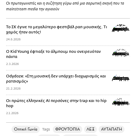
Οι πρωταγωνιστές και η συζήτηση γύρω από μια σαρωτική σκηνή που τα
mainstream media την αγνοούν
Το ΣΚ έγινε το μεγαλύτερο φεστιβάλ ραπ μουσικής. Τι
χαμός ήταν αυτός!
24.6.2026
Ο Kid Young έφτιαξε το άλμπουμ που ονειρευόταν
πάντα
2.3.2026
Odydoze: «Στη μουσική δεν υπάρχει διαχωρισμός και
ρατσισμός»
21.2.2026
Οι πρώτες ελληνικές AI περσόνες στην trap και το hip
hop
2.1.2026
Οπτική Γωνία
ΦΡΟΥΤΟΠΙΑ
ΛΕΞ
ΑΥΤΑΠΑΤΗ
Tags