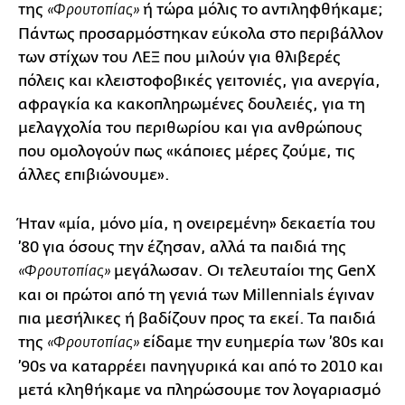
της
ή τώρα μόλις το αντιληφθήκαμε;
«Φρουτοπίας»
Πάντως προσαρμόστηκαν εύκολα στο περιβάλλον
των στίχων του ΛΕΞ που μιλούν για θλιβερές
πόλεις και κλειστοφοβικές γειτονιές, για ανεργία,
αφραγκία κα κακοπληρωμένες δουλειές, για τη
μελαγχολία του περιθωρίου και για ανθρώπους
που ομολογούν πως «κάποιες μέρες ζούμε, τις
άλλες επιβιώνουμε».
Ήταν «μία, μόνο μία, η ονειρεμένη» δεκαετία του
’80 για όσους την έζησαν, αλλά τα παιδιά της
μεγάλωσαν. Οι τελευταίοι της GenX
«Φρουτοπίας»
και οι πρώτοι από τη γενιά των Millennials έγιναν
πια μεσήλικες ή βαδίζουν προς τα εκεί. Τα παιδιά
της
είδαμε την ευημερία των ’80s και
«Φρουτοπίας»
’90s να καταρρέει πανηγυρικά και από το 2010 και
μετά κληθήκαμε να πληρώσουμε τον λογαριασμό