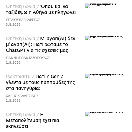
Οπτική Γωνία /
Όπου και να
ταξιδέψω η Αθήνα με πληγώνει
ΣΤΕΛΙΟΣ ΒΑΡΒΑΡΕΣΟΣ
3.8.2026
Οπτική Γωνία /
Μ’ αγαπ(AI) δεν
μ' αγαπ(ΑΙ); Γιατί ρωτάμε το
ChatGPT για τις σχέσεις μας
ΓΙΑΝΝΗΣ ΠΑΝΤΑΖΟΠΟΥΛΟΣ
2.8.2026
Ιλεκτρίσιτυ /
Γιατί η Gen Z
γλεντά με τους παππούδες της
στα πανηγύρια;
ΧΑΡΗΣ ΚΑΛΑΪΤΖΙΔΗΣ
1.8.2026
Οπτική Γωνία /
Η
Μεταπολίτευση έχει πια
εκπνεύσει