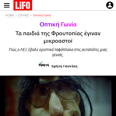
Παράκαμψη
προς
το
HOME
ΣΤΗΛΕΣ
Οπτική Γωνία
κυρίως
Οπτική Γωνία
περιεχόμενο
Τα παιδιά της Φρουτοπίας έγιναν
μικροαστοί
Πώς ο ΛΕΞ έβαλε οριστικά ταφόπλακα στις αυταπάτες μιας
γενιάς.
Ειρήνη Γιαννάκη