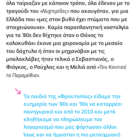
όλα ταίριαζαν με κάποιον τρόπο, όλα έδεναν με το
τραγούδι του
που ακουγόταν, για μια
«Νυχτερίδες»
Ελλάδα που «μες στον βυθό έχει πτώματα που με
στοιχειώνουνε». Καμία παραπλανητική νοσταλγία
για τα ’80s δεν θίχτηκε όταν ο Θάνος το
κολοκυθάκι έκανε μια χειρονομία με το μεσαίο
του δάχτυλο ή όταν οι μηχανόβιοι με τις
μπαλακλάβες ήταν τελικά ο Σεβαστιανός, ο
Φιόγκος, ο Ρούχλας και η Μελιά από
«Του Κουτιού
.
τα Παραμύθια»
Τα παιδιά της «Φρουτοπίας» είδαμε την
ευημερία των ’80s και ’90s να καταρρέει
πανηγυρικά και από το 2010 και μετά
κληθήκαμε να πληρώσουμε τον
λογαριασμό που μας φόρτωσαν άλλοι.
Ίσως και να ήμασταν η πιο μεταιχμιακή