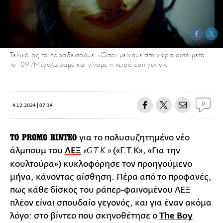
​Τελικά ας το παραδεχτούμε: «Όσοι μείναμε στη χώρα αυτή μετά
το ’09/Μεγαλώσαμε και γίναμε η χειρότερη γενιά». ​
0
4.12.2024 | 07:14
ΤΟ PROMO ΒΙΝΤΕΟ
για το πολυσυζητημένο νέο
άλμπουμ του
ΛΕΞ
(«Γ.Τ.Κ», «Για την
«G.T.K.»
κουλτούρα») κυκλοφόρησε τον προηγούμενο
μήνα, κάνοντας αίσθηση. Πέρα από το προφανές,
πως κάθε δίσκος του ράπερ-φαινομένου ΛΕΞ
πλέον είναι σπουδαίο γεγονός, και για έναν ακόμα
λόγο: στο βίντεο που σκηνοθέτησε ο
The Boy