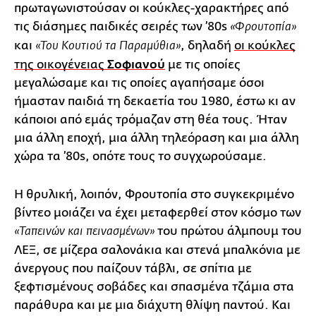
πρωταγωνιστούσαν οι κούκλες-χαρακτήρες από
τις διάσημες παιδικές σειρές των ’80s
«Φρουτοπία»
και
, δηλαδή
οι κούκλες
«Του Κουτιού τα Παραμύθια»
της οικογένειας
Σοφιανού
με τις οποίες
μεγαλώσαμε και τις οποίες αγαπήσαμε όσοι
ήμασταν παιδιά τη δεκαετία του 1980, έστω κι αν
κάποιοι από εμάς τρόμαζαν στη θέα τους. Ήταν
μια άλλη εποχή, μια άλλη τηλεόραση και μια άλλη
χώρα τα ’80s, οπότε τους το συγχωρούσαμε.
Η θρυλική, λοιπόν, Φρουτοπία στο συγκεκριμένο
βίντεο μοιάζει να έχει μεταφερθεί στον κόσμο των
του πρώτου άλμπουμ του
«Ταπεινών και πεινασμένων»
ΛΕΞ, σε μίζερα σαλονάκια και στενά μπαλκόνια με
άνεργους που παίζουν τάβλι, σε σπίτια με
ξεφτισμένους σοβάδες και σπασμένα τζάμια στα
παράθυρα και με μια διάχυτη θλίψη παντού. Και