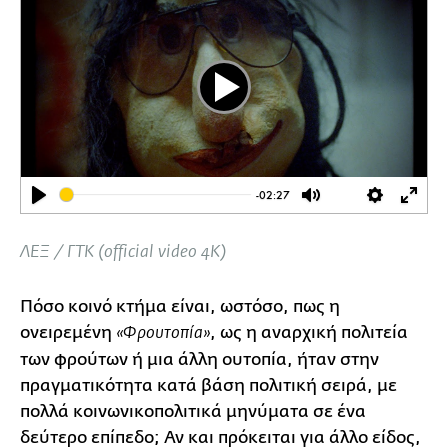
Play
-02:27
Play
Mute
Settings
Ente
full
ΛΕΞ / ΓΤΚ (official video 4K)
Πόσο κοινό κτήμα είναι, ωστόσο, πως η
ονειρεμένη
, ως η αναρχική πολιτεία
«Φρουτοπία»
των φρούτων ή μια άλλη ουτοπία, ήταν στην
πραγματικότητα κατά βάση πολιτική σειρά, με
πολλά κοινωνικοπολιτικά μηνύματα σε ένα
δεύτερο επίπεδο; Αν και πρόκειται για άλλο είδος,