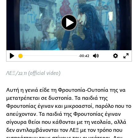
Play
-00:42
Play
Mute
Settings
Ente
full
ΛΕΞ/22.11 (official video)
Αυτή η γενιά είδε τη Φρουτοπία-Ουτοπία της να
μετατρέπεται σε δυστοπία. Τα παιδιά της
Φρουτοπίας έγιναν και μικροαστοί, παρόλο που το
απεύχονταν. Τα παιδιά της Φρουτοπίας έγιναν
σίγουρα θείοι που κάθονται με τη νεολαία, αλλά
δεν αντιλαμβάνονται τον ΛΕΞ με τον τρόπο που