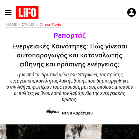
Παράκαμψη
προς
το
HOME
ΣΤΗΛΕΣ
Οπτική Γωνία
κυρίως
Ρεπορτάζ
περιεχόμενο
Ενεργειακές Κοινότητες: Πώς γίνεσαι
αυτοπαραγωγός και καταναλωτής
φθηνής και πράσινης ενέργειας;
Τρία από τα ιδρυτικά μέλη του Υπερίωνα, της πρώτης
ενεργειακής κοινότητας λαϊκής βάσης που δημιουργήθηκε
στην Αθήνα, φωτίζουν τους τρόπους με τους οποίους μπορούν
οι πολίτες να βγουν από τον λαβύρινθο της ενεργειακής
κρίσης.
Ντίνα Καράτζιου