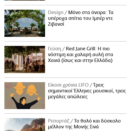
Design
Μόνο στα όνειρα: Τα
υπέροχα σπίτια του Ιμπέρ ντε
Ζιβανσί
Γεύση
Red Jane Grill: Η πιο
νόστιμη και χαλαρή αυλή στα
Χανιά (ίσως και στην Ελλάδα)
Είκοσι χρόνια LIFO
Tρεις
σημαντικοί Έλληνες μουσικοί, τρεις
μεγάλες απώλειες
Ρεπορτάζ
Το θολό και δύσκολο
μέλλον της Μονής Σινά