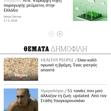
Ενέργεια
ΑΠΕ: Κυρίαρχη πηγή
παραγωγής ρεύματος στην
Ελλάδα
Μάχη Τράτσα
17.6.2024
<
>
ΔΗΜΟΦΙΛΗ
ΘΕΜΑΤΑ
HEALTHY PEOPLE
Είναι καλό
πρωινό η βρόμη; Ένας γιατρός
απαντά
Ημερολόγιο
51 ταινίες που μού
άλλαξαν τη ζωή- updated. Aπό τον
Στάθη Τσαγκαρουσιάνο