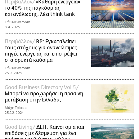
Περιβάλλον
«Καθαρή ενέργεια»
το 40% της παγκόσμιας
κατανάλωσης, λέει think tank
LifO Newsroom
8.4.2025
Περιβάλλον
BP: Εγκαταλείπει
τους στόχους για ανανεώσιμες
πηγές ενέργειας και επιστρέφει
στα ορυκτά καύσιμα
LifO Newsroom
25.2.2025
Good Business Directory Vol.5
Μπορεί να προχωρήσει η πράσινη
μετάβαση στην Ελλάδα;
Μάχη Τράτσα
25.12.2024
Good Living
ΔΕΗ: Kαινοτομία και
επιδόσεις με δέσμευση για ένα