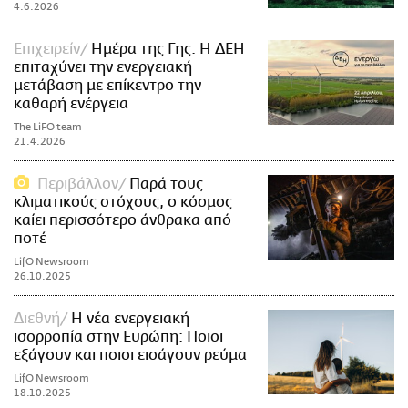
4.6.2026
Επιχειρείν
Ημέρα της Γης: Η ΔΕΗ
επιταχύνει την ενεργειακή
μετάβαση με επίκεντρο την
καθαρή ενέργεια
The LiFO team
21.4.2026
Περιβάλλον
Παρά τους
κλιματικούς στόχους, ο κόσμος
καίει περισσότερο άνθρακα από
ποτέ
LifO Newsroom
26.10.2025
Διεθνή
Η νέα ενεργειακή
ισορροπία στην Ευρώπη: Ποιοι
εξάγουν και ποιοι εισάγουν ρεύμα
LifO Newsroom
18.10.2025