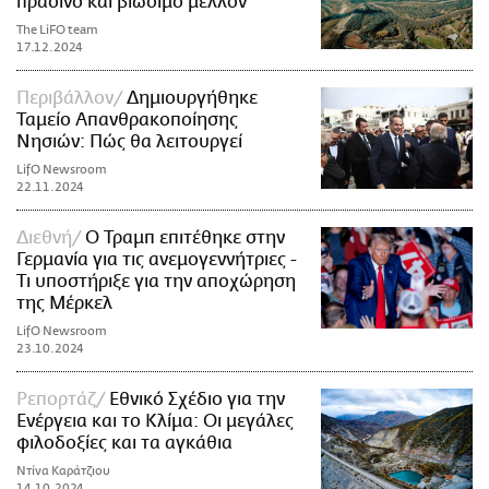
πράσινο και βιώσιμο μέλλον
The LiFO team
17.12.2024
Περιβάλλον
Δημιουργήθηκε
Ταμείο Απανθρακοποίησης
Νησιών: Πώς θα λειτουργεί
LifO Newsroom
22.11.2024
Διεθνή
Ο Τραμπ επιτέθηκε στην
Γερμανία για τις ανεμογεννήτριες -
Τι υποστήριξε για την αποχώρηση
της Μέρκελ
LifO Newsroom
23.10.2024
Ρεπορτάζ
Εθνικό Σχέδιο για την
Ενέργεια και το Κλίμα: Οι μεγάλες
φιλοδοξίες και τα αγκάθια
Ντίνα Καράτζιου
14.10.2024