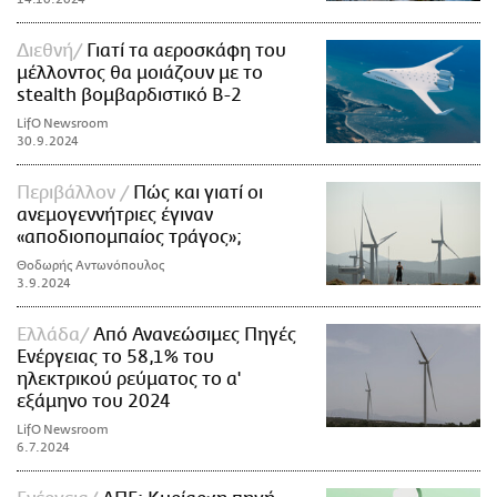
Διεθνή
Γιατί τα αεροσκάφη του
μέλλοντος θα μοιάζουν με το
stealth βομβαρδιστικό B-2
LifO Newsroom
30.9.2024
Περιβάλλον
Πώς και γιατί οι
ανεμογεννήτριες έγιναν
«αποδιοπομπαίος τράγος»;
Θοδωρής Αντωνόπουλος
3.9.2024
Ελλάδα
Από Ανανεώσιμες Πηγές
Ενέργειας το 58,1% του
ηλεκτρικού ρεύματος το α'
εξάμηνο του 2024
LifO Newsroom
6.7.2024