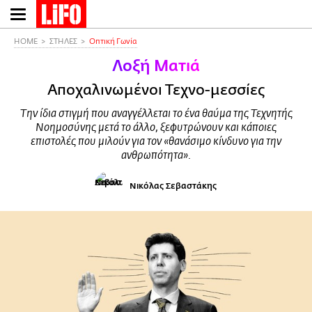
Παράκαμψη
προς
το
HOME
ΣΤΗΛΕΣ
Οπτική Γωνία
κυρίως
Λοξή Ματιά
περιεχόμενο
Αποχαλινωμένοι Τεχνο-μεσσίες
Την ίδια στιγμή που αναγγέλλεται το ένα θαύμα της Τεχνητής
Νοημοσύνης μετά το άλλο, ξεφυτρώνουν και κάποιες
επιστολές που μιλούν για τον «θανάσιμο κίνδυνο για την
ανθρωπότητα».
Νικόλας Σεβαστάκης