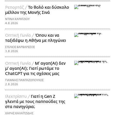
Ρεπορτάζ /
Το θολό και δύσκολο
μέλλον της Μονής Σινά
ΝΤΙΝΑ ΚΑΡΑΤΖΙΟΥ
4.8.2026
Οπτική Γωνία /
Όπου και να
ταξιδέψω η Αθήνα με πληγώνει
ΣΤΕΛΙΟΣ ΒΑΡΒΑΡΕΣΟΣ
3.8.2026
Οπτική Γωνία /
Μ’ αγαπ(AI) δεν
μ' αγαπ(ΑΙ); Γιατί ρωτάμε το
ChatGPT για τις σχέσεις μας
ΓΙΑΝΝΗΣ ΠΑΝΤΑΖΟΠΟΥΛΟΣ
2.8.2026
Ιλεκτρίσιτυ /
Γιατί η Gen Z
γλεντά με τους παππούδες της
στα πανηγύρια;
ΧΑΡΗΣ ΚΑΛΑΪΤΖΙΔΗΣ