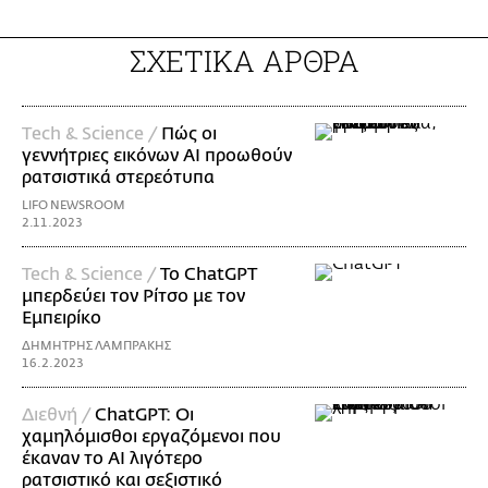
ΣΧΕΤΙΚΑ ΑΡΘΡΑ
Τech & Science /
Πώς οι
γεννήτριες εικόνων AI προωθούν
ρατσιστικά στερεότυπα
LIFO NEWSROOM
2.11.2023
Tech & Science /
Το ChatGPT
μπερδεύει τον Ρίτσο με τον
Εμπειρίκο
ΔΗΜΗΤΡΗΣ ΛΑΜΠΡΑΚΗΣ
16.2.2023
Διεθνή /
ChatGPT: Οι
χαμηλόμισθοι εργαζόμενοι που
έκαναν το AI λιγότερο
ρατσιστικό και σεξιστικό