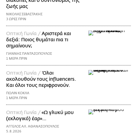
διακοπές και ο συντονισμός της
ζωής μας
ΝΙΚΟΛΑΣ ΣΕΒΑΣΤΑΚΗΣ
3 ΩΡΕΣ ΠΡΙΝ
Οπτική Γωνία /
Αριστερά και
δεξιά: Ποιος θυμάται πια τι
σημαίνουν;
ΓΙΑΝΝΗΣ ΠΑΝΤΑΖΟΠΟΥΛΟΣ
1 ΜΕΡΑ ΠΡΙΝ
Οπτική Γωνία /
Όλοι
ακολουθούν τους influencers.
Και όλοι τους περιφρονούν.
ΠΩΛΙΝ ΚΟΚΛΑ
1 ΜΕΡΑ ΠΡΙΝ
Οπτική Γωνία /
«Ω γλυκύ μου
(εκλογικό) έαρ»…
ΑΓΓΕΛΟΣ ΑΛ. ΑΘΑΝΑΣΟΠΟΥΛΟΣ
5.8.2026