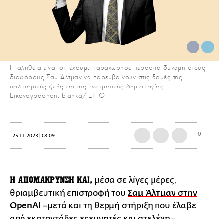
Η αλήθεια είναι ότι έχουμε παραχωρήσει τεράστια δύναμη στους
διαφόρους Σαμ Άλτμαν να παρεμβαίνουν στις δομές της
πολιτισμικής ζωής και της πνευματικής δημιουργίας.
Εικονογράφηση: bianka/ LIFO
0
25.11.2023 | 08:09
H ΑΠΟΜΑΚΡΥΝΣΗ ΚΑΙ,
μέσα σε λίγες μέρες,
θριαμβευτική επιστροφή του
Σαμ Άλτμαν
στην
OpenAI
–μετά και τη θερμή στήριξη που έλαβε
από εκατοντάδες ερευνητές και στελέχη–