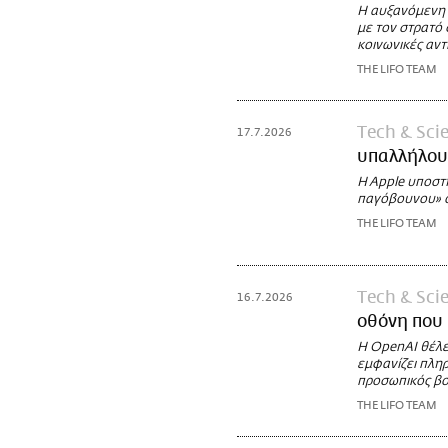
Η αυξανόμενη 
με τον στρατό 
κοινωνικές αντ
THE LIFO TEAM
Τech & Sci
17.7.2026
υπαλλήλους
H Apple υποστη
παγόβουνου» ό
THE LIFO TEAM
Τech & Sci
16.7.2026
οθόνη που 
Η OpenAI θέλει
εμφανίζει πλη
προσωπικός β
THE LIFO TEAM