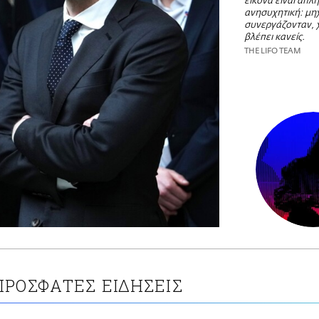
εικόνα είναι απλή
ανησυχητική: μη
συνεργάζονταν, χ
βλέπει κανείς.
THE LIFO TEAM
ΠΡΟΣΦΑΤΕΣ ΕΙΔΗΣΕΙΣ