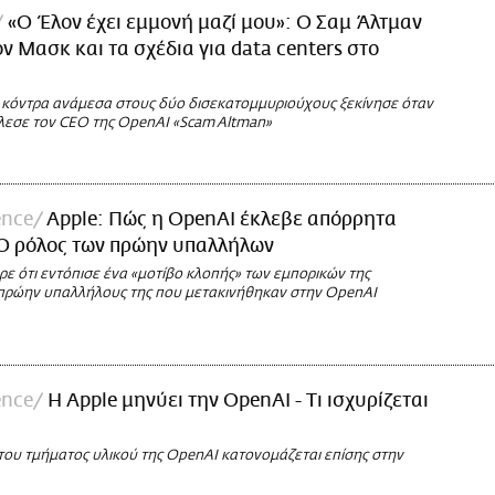
«Ο Έλον έχει εμμονή μαζί μου»: Ο Σαμ Άλτμαν
ον Μασκ και τα σχέδια για data centers στο
 κόντρα ανάμεσα στους δύο δισεκατομμυριούχους ξεκίνησε όταν
εσε τον CEO της OpenAI «Scam Altman»
ence
Apple: Πώς η OpenAI έκλεβε απόρρητα
 Ο ρόλος των πρώην υπαλλήλων
ε ότι εντόπισε ένα «μοτίβο κλοπής» των εμπορικών της
πρώην υπαλλήλους της που μετακινήθηκαν στην OpenAI
ence
Η Apple μηνύει την OpenAI - Τι ισχυρίζεται
του τμήματος υλικού της OpenAI κατονομάζεται επίσης στην