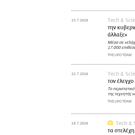
Τech & Sci
23.7.2026
την κυβερν
άλλαξε»
Μέσα σε «ελάχι
17.000 επιθέσε
THE LIFO TEAM
Τech & Sci
22.7.2026
τον έλεγχο
Το περιστατικό
της τεχνητής 
THE LIFO TEAM
Τech & 
18.7.2026
τα στελέχη