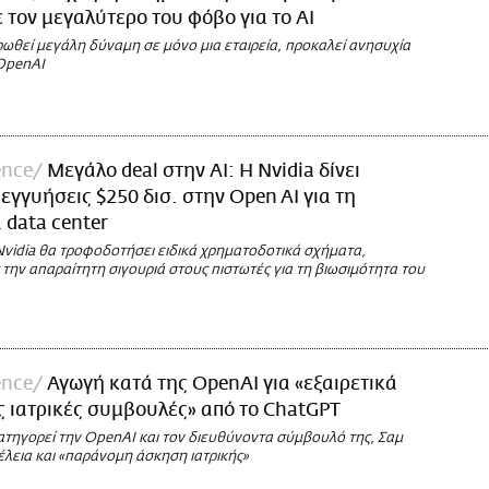
τον μεγαλύτερο του φόβο για το AI
ωθεί μεγάλη δύναμη σε μόνο μια εταιρεία, προκαλεί ανησυχία
OpenAI
ence
Μεγάλο deal στην AI: Η Nvidia δίνει
 εγγυήσεις $250 δισ. στην Open AI για τη
 data center
Nvidia θα τροφοδοτήσει ειδικά χρηματοδοτικά σχήματα,
ην απαραίτητη σιγουριά στους πιστωτές για τη βιωσιμότητα του
ence
Αγωγή κατά της OpenAI για «εξαιρετικά
ς ιατρικές συμβουλές» από το ChatGPT
τηγορεί την OpenAI και τον διευθύνοντα σύμβουλό της, Σαμ
έλεια και «παράνομη άσκηση ιατρικής»