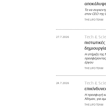
αποκάλυψε 
Το να συγκεντρ
στον CEO της 
THE LIFO TEAM
Τech & Sci
27.7.2026
πιστωτικές
δημιουργία
Η στήριξη της 
προσφέροντας τ
έργου
THE LIFO TEAM
Τech & Sci
24.7.2026
επικίνδυνε
Η προσφυγή κα
Άλτμαν, για αμ
THE LIFO TEAM