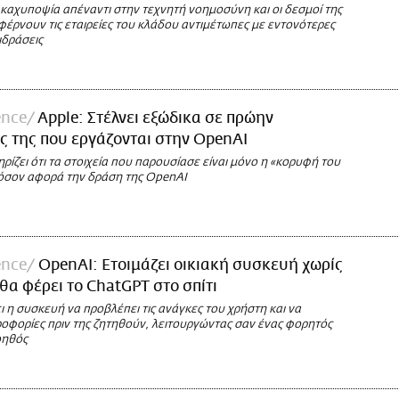
καχυποψία απέναντι στην τεχνητή νοημοσύνη και οι δεσμοί της
φέρνουν τις εταιρείες του κλάδου αντιμέτωπες με εντονότερες
ιδράσεις
ence
Apple: Στέλνει εξώδικα σε πρώην
 της που εργάζονται στην OpenAI
ρίζει ότι τα στοιχεία που παρουσίασε είναι μόνο η «κορυφή του
σον αφορά την δράση της OpenAI
ence
OpenAI: Ετοιμάζει οικιακή συσκευή χωρίς
θα φέρει το ChatGPT στο σπίτι
 η συσκευή να προβλέπει τις ανάγκες του χρήστη και να
ροφορίες πριν της ζητηθούν, λειτουργώντας σαν ένας φορητός
οηθός