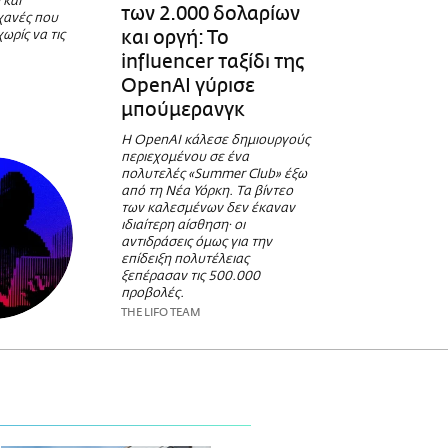
 και
των 2.000 δολαρίων
χανές που
και οργή: Το
ωρίς να τις
influencer ταξίδι της
OpenAI γύρισε
μπούμερανγκ
Η OpenAI κάλεσε δημιουργούς
περιεχομένου σε ένα
πολυτελές «Summer Club» έξω
από τη Νέα Υόρκη. Τα βίντεο
των καλεσμένων δεν έκαναν
ιδιαίτερη αίσθηση· οι
αντιδράσεις όμως για την
επίδειξη πολυτέλειας
ξεπέρασαν τις 500.000
προβολές.
THE LIFO TEAM