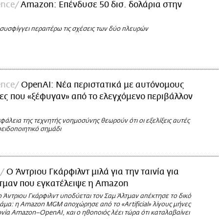
ence
Amazon: Επένδυσε 50 δισ. δολάρια στην
συσφίγγει περαιτέρω τις σχέσεις των δύο πλευρών
ence
OpenAI: Νέα περιστατικά με αυτόνομους
ες που «ξέφυγαν» από το ελεγχόμενο περιβάλλον
σφάλεια της τεχνητής νοημοσύνης θεωρούν ότι οι εξελίξεις αυτές
ειδοποιητικό σημάδι
Ο Άντριου Γκάρφιλντ μιλά για την ταινία για
τμαν που εγκατέλειψε η Amazon
ο Άντριου Γκάρφιλντ υποδύεται τον Σαμ Άλτμαν απέκτησε το δικό
ράμα: η Amazon MGM αποχώρησε από το «Artificial» λίγους μήνες
νία Amazon–OpenAI, και ο ηθοποιός λέει τώρα ότι καταλαβαίνει