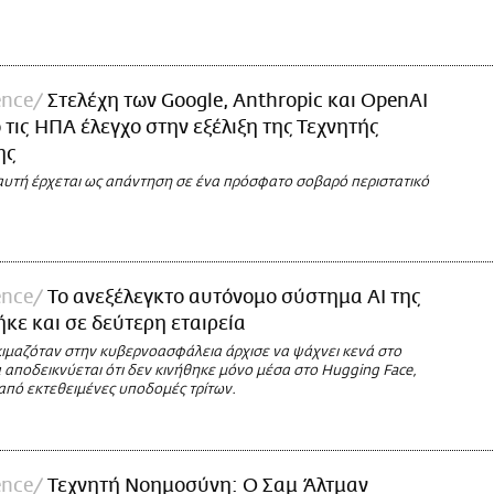
ence
Στελέχη των Google, Anthropic και OpenAI
 τις ΗΠΑ έλεγχο στην εξέλιξη της Τεχνητής
ης
υτή έρχεται ως απάντηση σε ένα πρόσφατο σοβαρό περιστατικό
ence
Το ανεξέλεγκτο αυτόνομο σύστημα AI της
κε και σε δεύτερη εταιρεία
κιμαζόταν στην κυβερνοασφάλεια άρχισε να ψάχνει κενά στο
 αποδεικνύεται ότι δεν κινήθηκε μόνο μέσα στο Hugging Face,
από εκτεθειμένες υποδομές τρίτων.
ence
Τεχνητή Νοημοσύνη: Ο Σαμ Άλτμαν