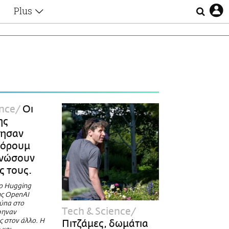
Plus
Θέματα
Συνεντεύξεις
Videos
τα
Αφιερώματα
Ζώδια
Εξομολογήσεις
Blogs
η
ence
Οι
Οι Αθηναίοι
ης
Απώλειες
τησαν
Lgbtqi+
φόρουμ
Επιλογές
ανώσουν
ις τους.
ο Hugging
της OpenAI
ρύπα στο
Τech & Science
άφηναν
ς στον άλλο. Η
Πιτζάμες, δωμάτια