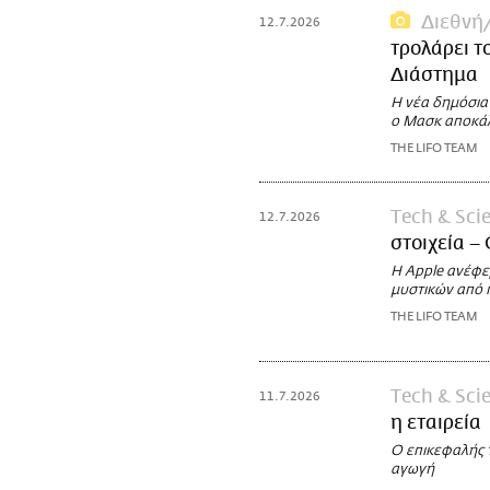
Διεθνή
12.7.2026
τρολάρει τ
Διάστημα
Η νέα δημόσια
ο Μασκ αποκάλ
THE LIFO TEAM
Τech & Sci
12.7.2026
στοιχεία –
Η Apple ανέφερ
μυστικών από 
THE LIFO TEAM
Τech & Sci
11.7.2026
η εταιρεία
Ο επικεφαλής 
αγωγή