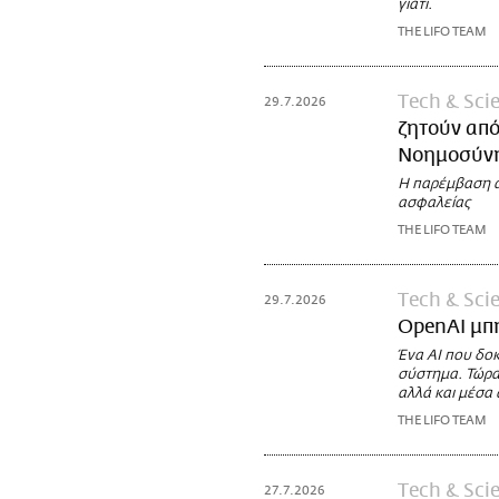
γιατί.
THE LIFO TEAM
Τech & Sci
29.7.2026
ζητούν από
Νοημοσύν
Η παρέμβαση α
ασφαλείας
THE LIFO TEAM
Τech & Sci
29.7.2026
OpenAI μπή
Ένα AI που δο
σύστημα. Τώρα
αλλά και μέσα 
THE LIFO TEAM
Τech & Sci
27.7.2026