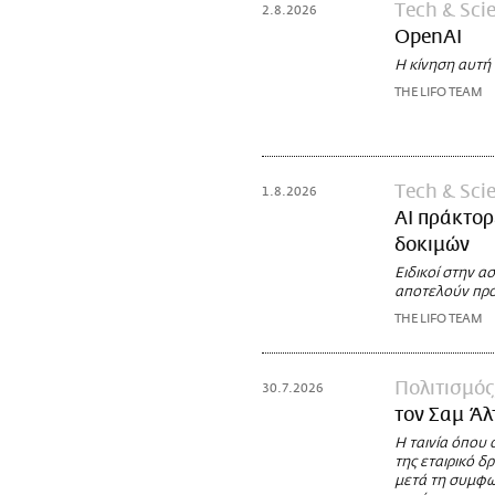
Τech & Sci
2.8.2026
OpenAI
Η κίνηση αυτή 
THE LIFO TEAM
Τech & Sci
1.8.2026
AI πράκτορ
δοκιμών
Ειδικοί στην α
αποτελούν προ
THE LIFO TEAM
Πολιτισμός
30.7.2026
τον Σαμ Άλ
Η ταινία όπου 
της εταιρικό δ
μετά τη συμφω