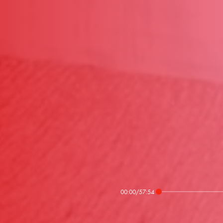
00:00
/
57:54