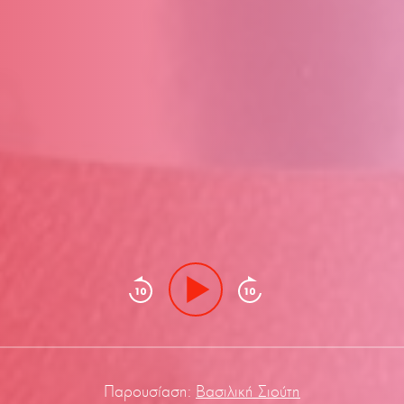
Παρουσίαση:
Βασιλική Σιούτη