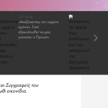
10.7.2024
22.12.20
«Αναζητώντας τον χαμένο
Οι «παρ
χρόνο»: Γιατί
πλουτίσα
εξακολουθεί να μας
κατοχικ
γοητεύει ο Προυστ;
Θεσσαλ
και Συγγραφείς του
θι εικονίδια.