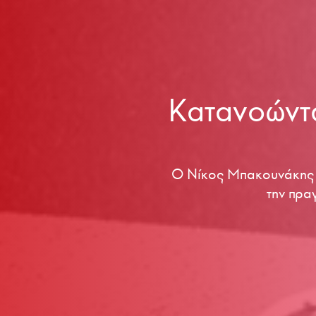
Κατανοώντ
Ο Νίκος Μπακουνάκης σ
την πρα