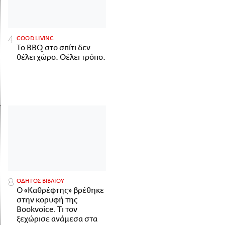
GOOD LIVING
Το BBQ στο σπίτι δεν
θέλει χώρο. Θέλει τρόπο.
ΟΔΗΓΟΣ ΒΙΒΛΙΟΥ
Ο «Καθρέφτης» βρέθηκε
στην κορυφή της
Bookvoice. Τι τον
ξεχώρισε ανάμεσα στα