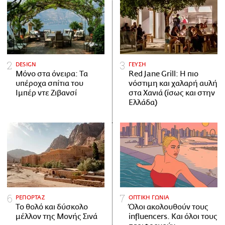
DESIGN
ΓΕΥΣΗ
Μόνο στα όνειρα: Τα
Red Jane Grill: Η πιο
υπέροχα σπίτια του
νόστιμη και χαλαρή αυλή
Ιμπέρ ντε Ζιβανσί
στα Χανιά (ίσως και στην
Ελλάδα)
ΡΕΠΟΡΤΑΖ
ΟΠΤΙΚΗ ΓΩΝΙΑ
Το θολό και δύσκολο
Όλοι ακολουθούν τους
μέλλον της Μονής Σινά
influencers. Και όλοι τους