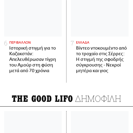
ΠΕΡΙΒΑΛΛΟΝ
ΕΛΛΑΔΑ
Ιστορική στιγμή για το
Βίντεο ντοκουμέντο από
Καζακστάν:
το τροχαίο στις Σέρρες:
Απελευθέρωσαν τίγρη
Η στιγμή της σφοδρής
του Αμούρ στη φύση
σύγκρουσης - Νεκροί
μετά από 70 χρόνια
μητέρα και γιος
ΔΗΜΟΦΙΛΗ
THE GOOD LIFO