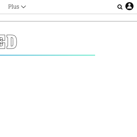
Plus
Θέματα
Συνεντεύξεις
Videos
ED
τα
Αφιερώματα
Ζώδια
Εξομολογήσεις
Blogs
η
Οι Αθηναίοι
Απώλειες
Lgbtqi+
Επιλογές