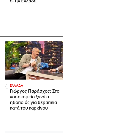
στην Ελλάδα
ΕΛΛΑΔΑ
Γιώργος Παράσχος: Στο
νοσοκομείο ξανά ο
ηθοποιός για θεραπεία
κατά του καρκίνου