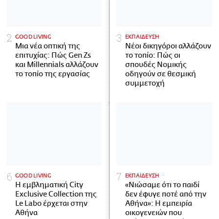
GOOD LIVING
ΕΚΠΑΙΔΕΥΣΗ
Μια νέα οπτική της
Νέοι δικηγόροι αλλάζουν
επιτυχίας: Πώς Gen Zs
το τοπίο: Πώς οι
και Millennials αλλάζουν
σπουδές Νομικής
το τοπίο της εργασίας
οδηγούν σε θεσμική
συμμετοχή
GOOD LIVING
ΕΚΠΑΙΔΕΥΣΗ
Η εμβληματική City
«Νιώσαμε ότι το παιδί
Exclusive Collection της
δεν έφυγε ποτέ από την
Le Labo έρχεται στην
Αθήνα»: Η εμπειρία
Αθήνα
οικογενειών που