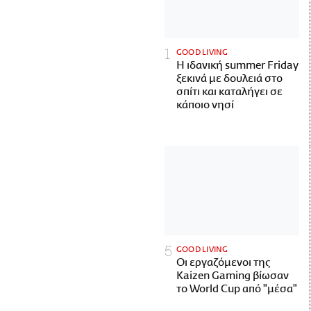
GOOD LIVING
Η ιδανική summer Friday
ξεκινά με δουλειά στο
σπίτι και καταλήγει σε
κάποιο νησί
GOOD LIVING
Οι εργαζόμενοι της
Kaizen Gaming βίωσαν
το World Cup από "μέσα"