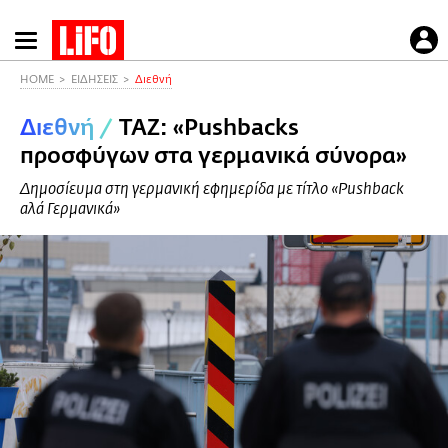
Παράκαμψη
προς
το
HOME
ΕΙΔΗΣΕΙΣ
Διεθνή
κυρίως
Διεθνή
/
ΤΑΖ: «Pushbacks
περιεχόμενο
προσφύγων στα γερμανικά σύνορα»
Δημοσίευμα στη γερμανική εφημερίδα με τίτλο «Pushback
αλά Γερμανικά»