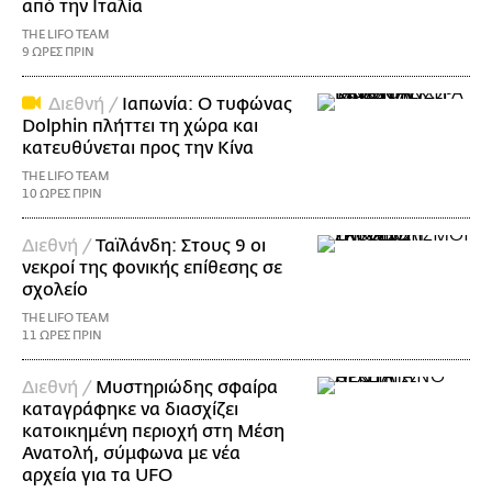
από την Ιταλία
THE LIFO TEAM
9 ΩΡΕΣ ΠΡΙΝ
Διεθνή /
Ιαπωνία: Ο τυφώνας
Dolphin πλήττει τη χώρα και
κατευθύνεται προς την Κίνα
THE LIFO TEAM
10 ΩΡΕΣ ΠΡΙΝ
Διεθνή /
Ταϊλάνδη: Στους 9 οι
νεκροί της φονικής επίθεσης σε
σχολείο
THE LIFO TEAM
11 ΩΡΕΣ ΠΡΙΝ
Διεθνή /
Μυστηριώδης σφαίρα
καταγράφηκε να διασχίζει
κατοικημένη περιοχή στη Μέση
Ανατολή, σύμφωνα με νέα
αρχεία για τα UFO