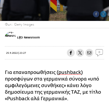
Φωτ.: Getty Images
LifO Newsroom
0
25.9.2022 | 23:27
Για επαναπροωθήσεις (
pushback
)
προσφύγων στα γερμανικά σύνορα «υπό
αμφιλεγόμενες συνθήκες» κάνει λόγο
δημοσίευμα της γερμανικής ΤΑΖ, με τίτλο
«Pushback αλά Γερμανικά».