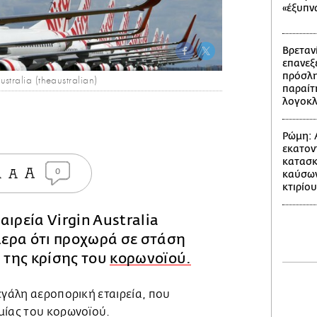
«έξυπν
Βρετανί
επανεξε
πρόσλη
tralia (theaustralian)
παραίτ
λογοκ
Ρώμη: 
εκατον
κατασκ
0
καύσων
κτιρίου
αιρεία Virgin Australia
ερα ότι προχωρά σε στάση
της κρίσης του
κορωνοϊού.
εγάλη αεροπορική εταιρεία, που
μίας του κορωνοϊού.