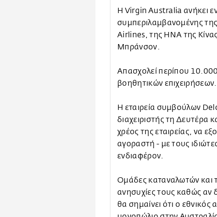
Η Virgin Australia ανήκει 
συμπεριλαμβανομένης της
Airlines, της HNA της Κίνα
Μπράνσον.
Απασχολεί περίπου 10.000
βοηθητικών επιχειρήσεων.
Η εταιρεία συμβούλων Delo
διαχειριστής τη Δευτέρα 
χρέος της εταιρείας, να εξ
αγοραστή - με τους ιδιώτε
ενδιαφέρον.
Ομάδες καταναλωτών και τ
ανησυχίες τους καθώς αν δε
θα σημαίνει ότι ο εθνικός
μονοπώλιο στην Αυστραλί