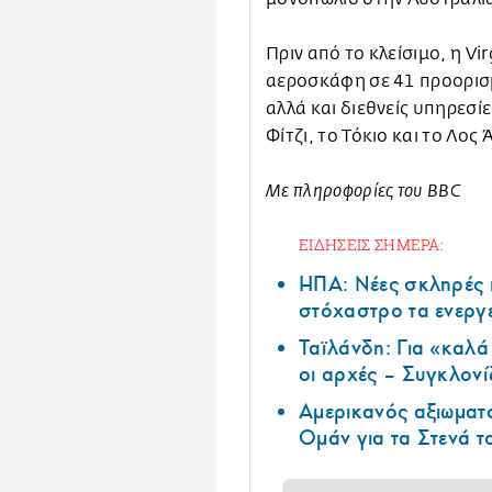
Πριν από το κλείσιμο, η Vi
αεροσκάφη σε 41 προορισ
αλλά και διεθνείς υπηρεσί
Φίτζι, το Τόκιο και το Λος 
Με πληροφορίες του BBC
ΕΙΔΗΣΕΙΣ ΣΗΜΕΡΑ:
ΗΠΑ: Nέες σκληρές 
στόχαστρο τα ενεργ
Ταϊλάνδη: Για «καλ
οι αρχές – Συγκλονί
Αμερικανός αξιωματ
Ομάν για τα Στενά 