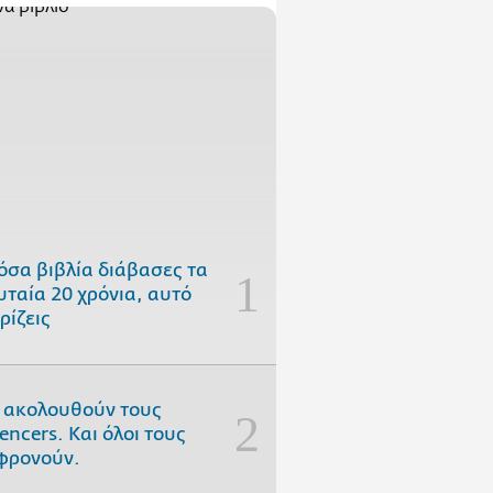
όσα βιβλία διάβασες τα
υταία 20 χρόνια, αυτό
ρίζεις
 ακολουθούν τους
uencers. Και όλοι τους
φρονούν.