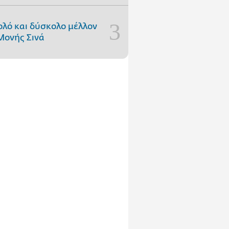
ολό και δύσκολο μέλλον
Μονής Σινά