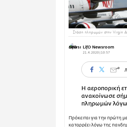
Στάση πληρωμών στην Virgin Aus
LifO Newsroom
21.4.2020 | 10:57
Η αεροπορική ετ
ανακοίνωσε σήμ
πληρωμών λόγω 
Πρόκειται για την πρώτη μ
καταρρέει λόγω της πανδη