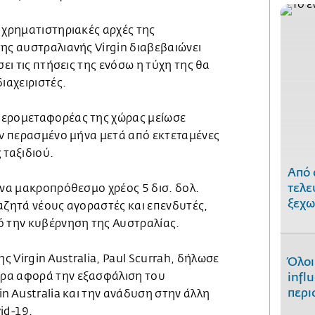
 χρηματιστηριακές αρχές της
ης αυστραλιανής Virgin διαβεβαιώνει
σει τις πτήσεις της ενόσω η τύχη της θα
ιαχειριστές.
αερομεταφορέας της χώρας μείωσε
ον περασμένο μήνα μετά από εκτεταμένες
 ταξιδιού.
Από 
τελε
ένα μακροπρόθεσμο χρέος 5 δισ. δολ.
ξεχω
αζητά νέους αγοραστές και επενδυτές,
ό την κυβέρνηση της Αυστραλίας.
 Virgin Australia, Paul Scurrah, δήλωσε
Όλοι
ρα αφορά την εξασφάλιση του
infl
περι
in Australia και την ανάδυση στην άλλη
id-19.