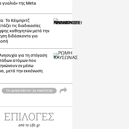
α γυαλιά» της Meta
α: Το Κέιμπριτζ
τάζει τις διαδικασίες
ψης καθηγητών μετά την
ηση διδάσκοντα για
λοπή
Ανησυχία για τη στέγαση
τάδων ατόμων που
ηνώνουν εν μέσω
α, μετά την εκκένωση
ΤΑ ΔΗΜΟΦΙΛΗ 30 ΗΜΕΡΩΝ
ΕΠΙΛΟΓΕΣ
από το Lifo.gr