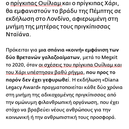
ο
πρίγκιπας Ουίλιαμ
και ο πρίγκιπας Χάρι,
θα εμφανιστούν το βράδυ της Πέμπτης σε
εκδήλωση στο Λονδίνο, αφιερωμένη στη
μνήμη της μητέρας τους πριγκίπισσας
Νταϊάνα.
Πρόκειται για
μια σπάνια «κοινή» εμφάνιση των
δύο Βρετανών γαλαζοαίματων
, μετά το Megxit
το 2020, όταν
οι σχέσεις του πρίγκιπα Ουίλιαμ και
του Χάρι υπέστησαν βαθύ ρήγμα
,
που προς το
παρόν δεν έχει γεφυρωθε
ί. Η εκδήλωση «Diana
Legacy Award» πραγματοποιείται κάθε δύο χρόνια
στη μνήμη της αδικοχαμένης πριγκίπισσας από
την ομώνυμη φιλανθρωπική οργάνωση, που έχει
στόχο να βραβεύει νέους ανθρώπους για την
κοινωνική ή την ανθρωπιστική τους προσφορά.