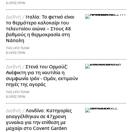
8 ΩΡΕΣ ΠΡΙΝ
Διεθνή /
Ιταλία: Το φετινό είναι
το θερμότερο καλοκαίρι του
τελευταίου αιώνα – Στους 48
βαθμούς η θερμοκρασία στη
Νάπολη
THE LIFO TEAM
8 ΩΡΕΣ ΠΡΙΝ
Διεθνή /
Στενά του Ορμούζ:
Ανέφικτη για τη ναυτιλία η
συμφωνία Ιράν - Ομάν, εκτιμούν
πηγές της αγοράς
THE LIFO TEAM
8 ΩΡΕΣ ΠΡΙΝ
Διεθνή /
Λονδίνο: Κατηγορίες
απαγγέλθηκαν σε 47χρονη
γυναίκα για την επίθεση με
μαχαίρι στο Covent Garden