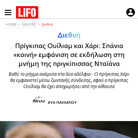
Παράκαμψη
προς
το
HOME
ΕΙΔΗΣΕΙΣ
Διεθνή
κυρίως
Διεθνή
περιεχόμενο
Πρίγκιπας Ουίλιαμ και Χάρι: Σπάνια
«κοινή» εμφάνιση σε εκδήλωση στη
μνήμη της πριγκίπισσας Νταϊάνα
Βαθύ το ρήγμα ανάμεσα στα δύο αδέλφια - Ο πρίγκιπας Χάρι
θα εμφανιστεί μέσω ζωντανής σύνδεσης, αφού ο πρίγκιπας
Ουίλιαμ θα έχει αποχωρήσει από την αίθουσα
ΕΥΑ ΠΑΥΛΑΤΟΥ