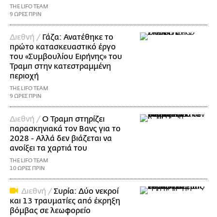
THE LIFO TEAM
9 ΩΡΕΣ ΠΡΙΝ
Διεθνή /
Γάζα: Ανατέθηκε το
πρώτο κατασκευαστικό έργο
του «Συμβουλίου Ειρήνης» του
Τραμπ στην κατεστραμμένη
περιοχή
THE LIFO TEAM
9 ΩΡΕΣ ΠΡΙΝ
Διεθνή /
Ο Τραμπ στηρίζει
παρασκηνιακά τον Βανς για το
2028 - Αλλά δεν βιάζεται να
ανοίξει τα χαρτιά του
THE LIFO TEAM
10 ΩΡΕΣ ΠΡΙΝ
Διεθνή /
Συρία: Δύο νεκροί
και 13 τραυματίες από έκρηξη
βόμβας σε λεωφορείο