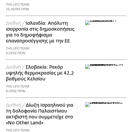
THE LIFO TEAM
56 ΛΕΠΤΑ ΠΡΙΝ
Διεθνή /
Ισλανδία: Απόλυτη
ισορροπία στις δημοσκοπήσεις
για το δημοψήφισμα
επαναπροσέγγισης με την ΕΕ
THE LIFO TEAM
8 ΩΡΕΣ ΠΡΙΝ
Διεθνή /
Σλοβακία: Ρεκόρ
υψηλής θερμοκρασίας με 42,2
βαθμούς Κελσίου
THE LIFO TEAM
8 ΩΡΕΣ ΠΡΙΝ
Διεθνή /
Δίωξη Ισραηλινού για
τη δολοφονία Παλαιστίνιου
ακτιβιστή που συμμετείχε στο
«No Other Land»
THE LIFO TEAM