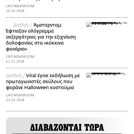
LIFO NEWSROOM
16.10.2024
Διεθνή /
Άμστερνταμ:
Έφτιαξαν ολόγραμμα
σεξεργάτριας για την εξιχνίαση
δολοφονίας στα «κόκκινα
φανάρια»
LIFO NEWSROOM
11.11.2024
Διεθνή /
Viral έγινε εκδήλωση με
πρωταγωνιστές σκύλους που
φοράνε Halloween κοστούμια
LIFO NEWSROOM
23.10.2024
ΔΙΑΒΑΖΟΝΤΑΙ ΤΩΡΑ