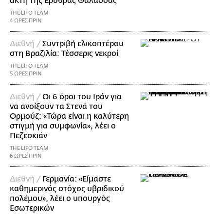
ακτή της Ερυθράς Θάλασσας
THE LIFO TEAM
4 ΩΡΕΣ ΠΡΙΝ
Διεθνή /
Συντριβή ελικοπτέρου
στη Βραζιλία: Τέσσερις νεκροί
THE LIFO TEAM
5 ΩΡΕΣ ΠΡΙΝ
Διεθνή /
Οι 6 όροι του Ιράν για
να ανοίξουν τα Στενά του
Ορμούζ: «Τώρα είναι η καλύτερη
στιγμή για συμφωνία», λέει ο
Πεζεσκιάν
THE LIFO TEAM
6 ΩΡΕΣ ΠΡΙΝ
Διεθνή /
Γερμανία: «Είμαστε
καθημερινός στόχος υβριδικού
πολέμου», λέει ο υπουργός
Εσωτερικών