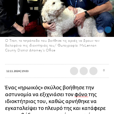
Ο Titan, το τετράποδο που βοήθησε τις αρχές να βρουν τον
δολοφόνο της ιδιοκτήτριάς του/ Φωτογραφία: McLennan
County District Attorney's Office
0
12.11.2024 | 19:03
Ένας «ηρωικός» σκύλος βοήθησε την
αστυνομία να εξιχνιάσει τον
φόνο
της
ιδιοκτήτριας του, καθώς αρνήθηκε να
εγκαταλείψει το πλευρό της και κατάφερε