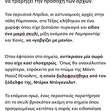
να τραβήξει την προσοχή των αρχών.
Τον περυσινό Απρίλιο, οι αστυνομικές αρχές στην
πόλη Ρόμπινσον, στο Τέξας κλήθηκαν σε ένα
χωράφι όπου είχε ξεσπάσει πυρκαγιά και
είδαν
ένα
μικρό σκυλί,
μίξη ανάμεσα σε Λαμπραντόρ
και Κανίς,
να «γαβγίζει με μανία».
Όταν έφτασαν στο σημείο,
αντίκρισαν μία σωρό
που είχε καεί ολοσχερώς
. Όπως θα ανακάλυπταν
αργότερα, επρόκειτο για το πτώμα της Μάντι
Ροούζ Ρέινολντς,
η οποία
δολοφονήθηκε
από τον
ξάδελφο της, Ντέρεκ Ντέιγκναλντ.
Το επόμενο πρωί, ένας περαστικός παρατήρησε
ότι το σκυλί βρισκόταν ακόμη στο σημείο όπου
προηγουμένως κειτόταν η σορός και ειδοποίησε