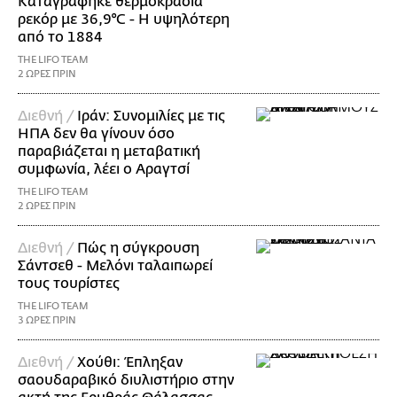
Καταγράφηκε θερμοκρασία
ρεκόρ με 36,9°C - Η υψηλότερη
από το 1884
THE LIFO TEAM
2 ΩΡΕΣ ΠΡΙΝ
Διεθνή /
Ιράν: Συνομιλίες με τις
ΗΠΑ δεν θα γίνουν όσο
παραβιάζεται η μεταβατική
συμφωνία, λέει ο Αραγτσί
THE LIFO TEAM
2 ΩΡΕΣ ΠΡΙΝ
Διεθνή /
Πώς η σύγκρουση
Σάντσεθ - Μελόνι ταλαιπωρεί
τους τουρίστες
THE LIFO TEAM
3 ΩΡΕΣ ΠΡΙΝ
Διεθνή /
Χούθι: Έπληξαν
σαουδαραβικό διυλιστήριο στην