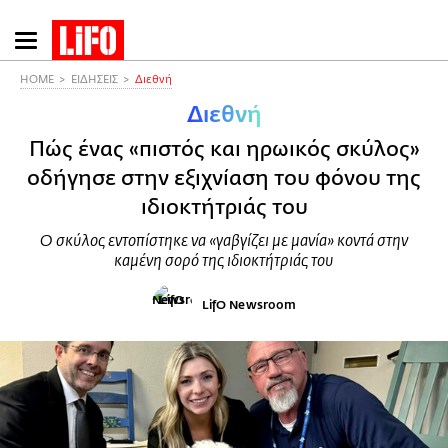
Παράκαμψη
προς
το
HOME
ΕΙΔΗΣΕΙΣ
Διεθνή
κυρίως
Διεθνή
περιεχόμενο
Πώς ένας «πιστός και ηρωικός σκύλος»
οδήγησε στην εξιχνίαση του φόνου της
ιδιοκτήτριάς του
Ο σκύλος εντοπίστηκε να «γαβγίζει με μανία» κοντά στην
καμένη σορό της ιδιοκτήτριάς του
LifO Newsroom