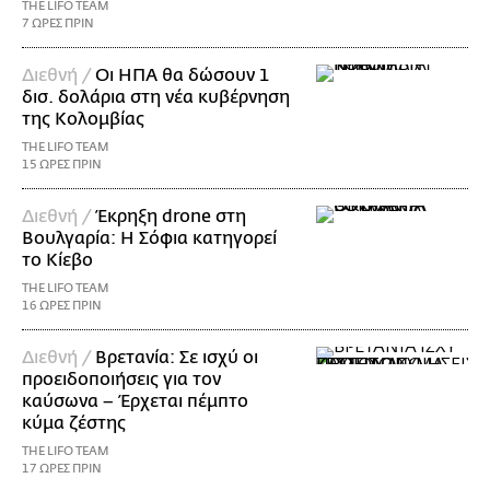
THE LIFO TEAM
7 ΩΡΕΣ ΠΡΙΝ
Διεθνή /
Οι ΗΠΑ θα δώσουν 1
δισ. δολάρια στη νέα κυβέρνηση
της Κολομβίας
THE LIFO TEAM
15 ΩΡΕΣ ΠΡΙΝ
Διεθνή /
Έκρηξη drone στη
Βουλγαρία: Η Σόφια κατηγορεί
το Κίεβο
THE LIFO TEAM
16 ΩΡΕΣ ΠΡΙΝ
Διεθνή /
Βρετανία: Σε ισχύ οι
προειδοποιήσεις για τον
καύσωνα – Έρχεται πέμπτο
κύμα ζέστης
THE LIFO TEAM
17 ΩΡΕΣ ΠΡΙΝ