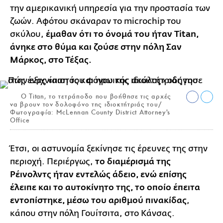
την αμερικανική υπηρεσία για την προστασία των
ζωών. Αφότου σκάναραν το microchip του
σκύλου,
έμαθαν ότι το όνομά του ήταν Titan,
άνηκε στο θύμα και ζούσε στην πόλη Σαν
Μάρκος, στο Τέξας.
Ο Titan, το τετράποδο που βοήθησε τις αρχές
να βρουν τον δολοφόνο της ιδιοκτήτριάς του/
Φωτογραφία: McLennan County District Attorney's
Office
Έτσι, οι αστυνομία ξεκίνησε τις έρευνες της στην
περιοχή. Περιέργως,
το διαμέρισμά της
Ρέινολντς ήταν εντελώς άδειο, ενώ επίσης
έλειπε και το αυτοκίνητο της, το οποίο έπειτα
εντοπίστηκε, μέσω του αριθμού πινακίδας
,
κάπου στην πόλη Γουίτσιτα, στο Κάνσας.