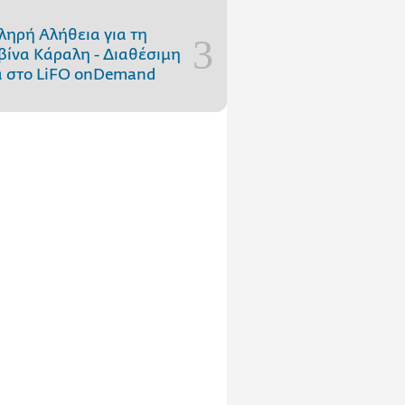
ληρή Αλήθεια για τη
ίνα Κάραλη - Διαθέσιμη
 στo LiFO onDemand