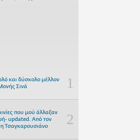
ολό και δύσκολο μέλλον
Μονής Σινά
αινίες που μού άλλαξαν
ωή- updated. Aπό τον
η Τσαγκαρουσιάνο