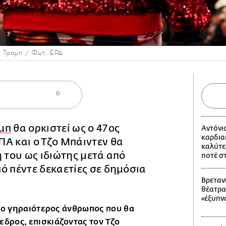
α Τραμπ / Φωτ.: ΕΡΑ
0
μπ
θα ορκιστεί ως ο 47ος
Αντόνι
καρδια
Α και ο Τζο Μπάιντεν θα
καλύτε
ή του ως ιδιώτης μετά από
ποτέ σ
ό πέντε δεκαετίες σε δημόσια
Βρετανί
θέατρα
«έξυπν
ο γηραιότερος άνθρωπος που θα
ι
εδρος, επισκιάζοντας τον Τζο