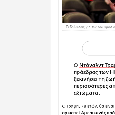
Εκδηλώσεις για την ορκωμοσί
Ο
Ντόναλντ Τρα
πρόεδρος των ΗΠ
ξεκινήσει τη ζω
περισσότερες απ
αξιώματα.
Ο Τραμπ, 78 ετών, θα είνα
ορκιστεί Αμερικανός πρό