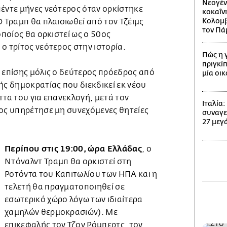
Νεογέν
 πέντε μήνες νεότερος όταν ορκίστηκε
κοκαΐν
Κολομβί
Ο Τραμπ θα πλαισιωθεί από τον Τζέιμς
τον Πά
οποίος θα ορκιστεί ως ο 50ος
ο τρίτος νεότερος στην ιστορία.
Πώς η 
πριγκίπ
 επίσης μόλις ο δεύτερος πρόεδρος από
μία οι
ής δημοκρατίας που διεκδικεί εκ νέου
ττα του για επανεκλογή, μετά τον
Ιταλία
ίος υπηρέτησε μη συνεχόμενες θητείες
συναγε
27 μεγά
Περίπου στις 19:00, ώρα Ελλάδας
, ο
Ντόναλντ Τραμπ θα ορκιστεί στη
Ροτόντα του Καπιτωλίου των ΗΠΑ και η
τελετή θα πραγματοποιηθεί σε
εσωτερικό χώρο λόγω των ιδιαίτερα
χαμηλών θερμοκρασιών). Με
επικεφαλής τον Τζον Ρόμπερτς, τον