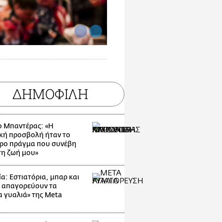
ΔΗΜΟΦΙΛΗ
ο Μπαντέρας: «Η
κή προσβολή ήταν το
ρο πράγμα που συνέβη
τη ζωή μου»
α: Εστιατόρια, μπαρ και
 απαγορεύουν τα
α γυαλιά» της Meta