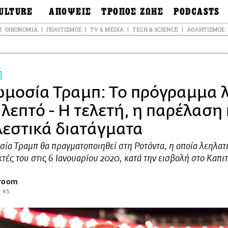
ULTURE
ΑΠΟΨΕΙΣ
ΤΡΟΠΟΣ ΖΩΗΣ
PODCASTS
θόνες
Ιδέες
Μόδα & Στυλ
Σκληρές Αλήθειε
ΟΙΚΟΝΟΜΊΑ
ΠΟΛΙΤΙΣΜΌΣ
TV & MEDIA
TECH & SCIENCE
ΑΘΛΗΤΙΣΜΌΣ
OnDemand
ουσική
Στήλες
Γεύση
Σκληρές Αλήθειε
έατρο
Οπτική Γωνία
Υγεία & Σώμα
Αληθινά Εγκλήμα
καστικά
Guests
Ταξίδια
ή
Άλλο ένα podcas
βλίο
Επιστολές
Συνταγές
3.0
μοσία Τραμπ: Το πρόγραμμα 
χαιολογία &
Living
Ψυχή & Σώμα
τορία
λεπτό - Η τελετή, η παρέλαση 
Urban
Άκου την επιστή
sign
Αγορά
Ιστορία μιας πόλη
λεστικά διατάγματα
ωτογραφία
Pulp Fiction
ία Τραμπ θα πραγματοποιηθεί στη Ροτόντα, η οποία λεηλα
Radio Lifo
τές του στις 6 Ιανουαρίου 2020, κατά την εισβολή στο Καπ
The Review
LiFO Politics
sroom
Το κρασί με απλά
6:45
λόγια
Ζούμε, ρε!