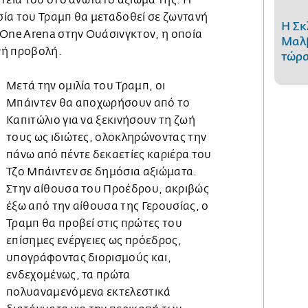
τεία του στο ανώτατο αξίωμά της. Η
ία του Τραμπ θα μεταδοθεί σε ζωντανή
Η Σκ
 One Arena στην Ουάσινγκτον, η οποία
Μαλβ
ανή προβολή.
τώρα
Μετά την ομιλία του Τραμπ, οι
Μπάιντεν θα αποχωρήσουν από το
Καπιτώλιο για να ξεκινήσουν τη ζωή
τους ως ιδιώτες, ολοκληρώνοντας την
πάνω από πέντε δεκαετίες καριέρα του
Τζο Μπάιντεν σε δημόσια αξιώματα.
Στην αίθουσα του Προέδρου, ακριβώς
έξω από την αίθουσα της Γερουσίας, ο
Τραμπ θα προβεί στις πρώτες του
επίσημες ενέργειες ως πρόεδρος,
υπογράφοντας διορισμούς και,
ενδεχομένως, τα πρώτα
πολυαναμενόμενα εκτελεστικά