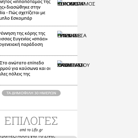
νητος «ιπποπόταμος της
ης» διασώθηκε στην
α - Πώς σχετίζεται με
μπλο Εσκομπάρ
γέννηση της κόρης της
ισσας Ευγενίας «σπάει»
κογενειακή παράδοση
: Στο ανώτατο επίπεδο
ρμού για καύσωνα και οι
λες πόλεις της
ΤΑ ΔΗΜΟΦΙΛΗ 30 ΗΜΕΡΩΝ
ΕΠΙΛΟΓΕΣ
από το Lifo.gr