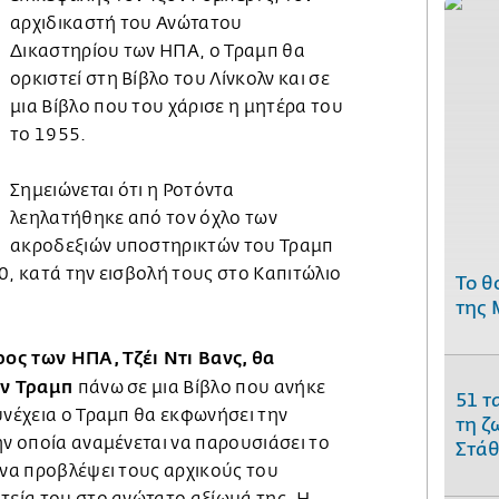
αρχιδικαστή του Ανώτατου
Δικαστηρίου των ΗΠΑ, ο Τραμπ θα
ορκιστεί στη Βίβλο του Λίνκολν και σε
μια Βίβλο που του χάρισε η μητέρα του
το 1955.
Σημειώνεται ότι η Ροτόντα
λεηλατήθηκε από τον όχλο των
ακροδεξιών υποστηρικτών του Τραμπ
0, κατά την εισβολή τους στο Καπιτώλιο
Το θ
της 
ος των ΗΠΑ, Τζέι Ντι Βανς, θα
τον Τραμπ
πάνω σε μια Βίβλο που ανήκε
51 τ
υνέχεια ο Τραμπ θα εκφωνήσει την
τη ζ
ην οποία αναμένεται να παρουσιάσει το
Στάθ
 να προβλέψει τους αρχικούς του