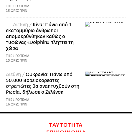
THE LIFO TEAM
15 ΩΡΕΣ ΠΡΙΝ
Διεθνή /
Κίνα: Πάνω από 1
εκατομμύριο άνθρωποι
απομακρύνθηκαν καθώς ο
τυφώνας «Dolphin» πλήττει τη
χώρα
THE LIFO TEAM
15 ΩΡΕΣ ΠΡΙΝ
Διεθνή /
Ουκρανία: Πάνω από
50.000 Βορειοκορεάτες
στρατιώτες θα αναπτυχθούν στη
Ρωσία, δήλωσε ο Ζελένσκι
THE LIFO TEAM
16 ΩΡΕΣ ΠΡΙΝ
ΤΑΥΤΟΤΗΤΑ