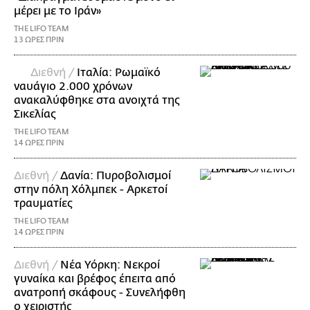
μέρει με το Ιράν»
THE LIFO TEAM
13 ΩΡΕΣ ΠΡΙΝ
Διεθνή /
Ιταλία: Ρωμαϊκό
ναυάγιο 2.000 χρόνων
ανακαλύφθηκε στα ανοιχτά της
Σικελίας
THE LIFO TEAM
14 ΩΡΕΣ ΠΡΙΝ
Διεθνή /
Δανία: Πυροβολισμοί
στην πόλη Χόλμπεκ - Αρκετοί
τραυματίες
THE LIFO TEAM
14 ΩΡΕΣ ΠΡΙΝ
Διεθνή /
Νέα Υόρκη: Νεκροί
γυναίκα και βρέφος έπειτα από
ανατροπή σκάφους - Συνελήφθη
ο χειριστής