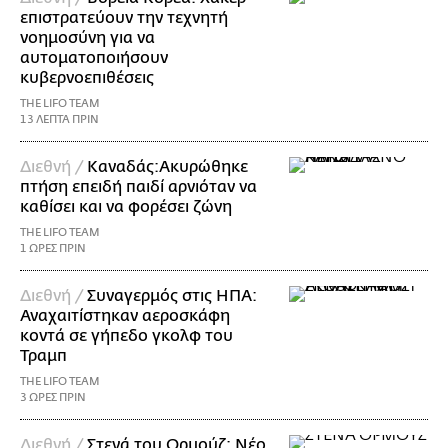
επιστρατεύουν την τεχνητή
νοημοσύνη για να
αυτοματοποιήσουν
κυβερνοεπιθέσεις
THE LIFO TEAM
13 ΛΕΠΤΑ ΠΡΙΝ
Διεθνή /
Καναδάς:Ακυρώθηκε
πτήση επειδή παιδί αρνιόταν να
καθίσει και να φορέσει ζώνη
THE LIFO TEAM
1 ΩΡΕΣ ΠΡΙΝ
Διεθνή /
Συναγερμός στις ΗΠΑ:
Αναχαιτίστηκαν αεροσκάφη
κοντά σε γήπεδο γκολφ του
Τραμπ
THE LIFO TEAM
3 ΩΡΕΣ ΠΡΙΝ
Διεθνή /
Στενά του Ορμούζ: Νέο