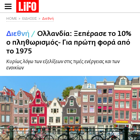
Παράκαμψη
προς
το
HOME
ΕΙΔΗΣΕΙΣ
Διεθνή
κυρίως
Διεθνή
/
Ολλανδία: Ξεπέρασε το 10%
περιεχόμενο
ο πληθωρισμός- Για πρώτη φορά από
το 1975
Κυρίως λόγω των εξελίξεων στις τιμές ενέργειας και των
ενοικίων