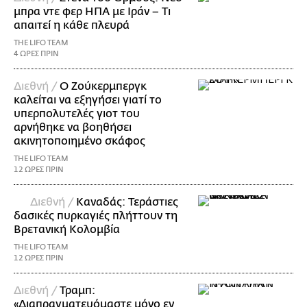
μπρα ντε φερ ΗΠΑ με Ιράν – Τι
απαιτεί η κάθε πλευρά
THE LIFO TEAM
4 ΩΡΕΣ ΠΡΙΝ
Διεθνή /
Ο Ζούκερμπεργκ
καλείται να εξηγήσει γιατί το
υπερπολυτελές γιοτ του
αρνήθηκε να βοηθήσει
ακινητοποιημένο σκάφος
THE LIFO TEAM
12 ΩΡΕΣ ΠΡΙΝ
Διεθνή /
Καναδάς: Τεράστιες
δασικές πυρκαγιές πλήττουν τη
Βρετανική Κολομβία
THE LIFO TEAM
12 ΩΡΕΣ ΠΡΙΝ
Διεθνή /
Τραμπ:
«Διαπραγματευόμαστε μόνο εν