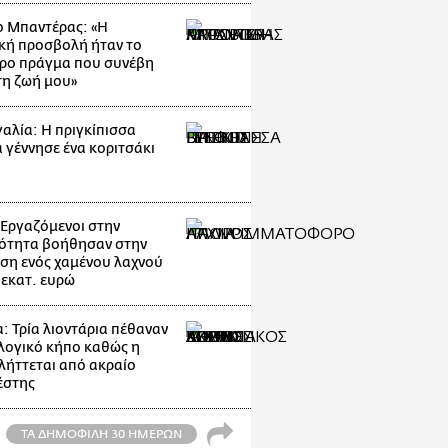
ο Μπαντέρας: «Η
κή προσβολή ήταν το
ρο πράγμα που συνέβη
τη ζωή μου»
αλία: Η πριγκίπισσα
α γέννησε ένα κοριτσάκι
: Εργαζόμενοι στην
ότητα βοήθησαν στην
ση ενός χαμένου λαχνού
 εκατ. ευρώ
: Τρία λιοντάρια πέθαναν
λογικό κήπο καθώς η
λήττεται από ακραίο
έστης
ΤΑ ΔΗΜΟΦΙΛΗ 30 ΗΜΕΡΩΝ