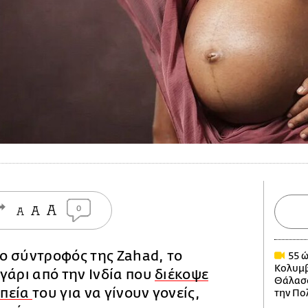
0
ι ο σύντροφός της Zahad, το
55 ώ
Κολυμβ
γάρι από την Ινδία που
διέκοψε
Θάλασσ
απεία
του για να γίνουν γονείς,
την Πο