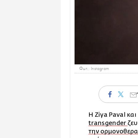
Φωτ.: Instagram
H Ziya Paval κα
transgender
ζευ
την ορμονοθερ