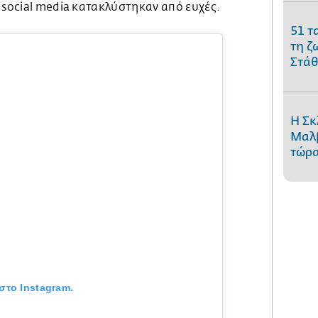
 social media κατακλύστηκαν από ευχές.
51 τ
τη ζ
Στάθ
Η Σκ
Μαλβ
τώρα
στο Instagram.