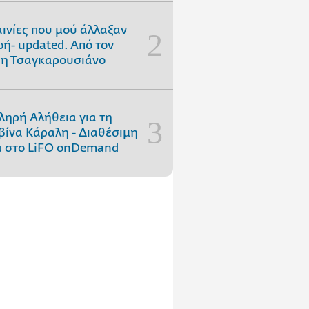
αινίες που μού άλλαξαν
ωή- updated. Aπό τον
η Τσαγκαρουσιάνο
ληρή Αλήθεια για τη
ίνα Κάραλη - Διαθέσιμη
 στo LiFO onDemand