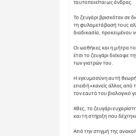
ταυτοποιείται ως άνδρας.
Το ζευγάρι βρισκόταν σε 
τη φυλομετάβασή τους αλ
διαδικασία, προκειμένου να
Οι ωοθήκες και η μήτρα το
έτσι το ζευγάρι διέκοψε 
των γιατρών του.
Η εγκυμοσύνη αυτή θεωρή
επειδή «κανείς άλλος από 
τον εαυτό του βιολογικό γο
Χθες, το ζευγάρι ευχαρίστη
και τη στήριξη που δέχτηκ
Από την στιγμή της ανακο