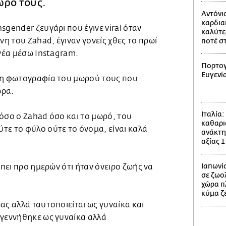
ωρό τους.
Αντόνι
καρδια
sgender ζευγάρι που έγινε viral όταν
καλύτε
 του Zahad, έγιναν γονείς χθες το πρωί
ποτέ σ
 νέα μέσω Instagram.
Πορτογ
Ευγενί
τη φωτογραφία του μωρού τους που
ωρα.
Ιταλία
 τόσο ο Zahad όσο και το μωρό, του
καθαρι
τε το φύλο ούτε το όνομα, είναι καλά
ανάκτη
αξίας 1
Ιαπωνία
 πει προ ημερών ότι ήταν όνειρο ζωής να
σε ζωο
χώρα π
κύμα ζ
ας αλλά ταυτοποιείται ως γυναίκα και
 γεννήθηκε ως γυναίκα αλλά