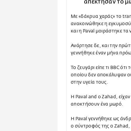
απέκτησαν το μ
Με «δάκρυα χαράς» το tran
ανακοινώθηκε η εγκυμοσύνη
και η Paval μοιράστηκε τα
Ανάρτησε δε, και την πρώ
γεννήθηκε έναν μήνα πρό
Το ζευγάρι είπε τι BBC ότι
οποίου δεν αποκάλυψαν ού
στην υγεία τους.
Η Paval and ο Zahad, είχαν
αποκτήσουν ένα μωρό.
Η Paval γεννήθηκε ως άνδρ
ο σύντροφός της ο Zahad,