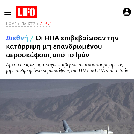
Παράκαμψη
προς
το
HOME
ΕΙΔΗΣΕΙΣ
Διεθνή
κυρίως
Διεθνή
/
Οι ΗΠΑ επιβεβαίωσαν την
περιεχόμενο
κατάρριψη μη επανδρωμένου
αεροσκάφους από το Ιράν
Αμερικανός αξιωματούχος επιβεβαίωσε την κατάρριψη ενός
μη επανδρωμένου αεροσκάφους του ΠΝ των ΗΠΑ από το Ιράν