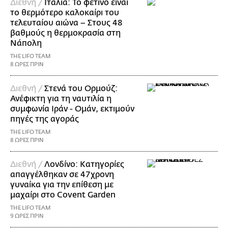
Διεθνή /
Ιταλία: Το φετινό είναι
το θερμότερο καλοκαίρι του
τελευταίου αιώνα – Στους 48
βαθμούς η θερμοκρασία στη
Νάπολη
THE LIFO TEAM
8 ΩΡΕΣ ΠΡΙΝ
Διεθνή /
Στενά του Ορμούζ:
Ανέφικτη για τη ναυτιλία η
συμφωνία Ιράν - Ομάν, εκτιμούν
πηγές της αγοράς
THE LIFO TEAM
8 ΩΡΕΣ ΠΡΙΝ
Διεθνή /
Λονδίνο: Κατηγορίες
απαγγέλθηκαν σε 47χρονη
γυναίκα για την επίθεση με
μαχαίρι στο Covent Garden
THE LIFO TEAM
9 ΩΡΕΣ ΠΡΙΝ