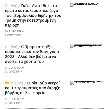
Διεθνή /
Γάζα: Ανατέθηκε το
πρώτο κατασκευαστικό έργο
του «Συμβουλίου Ειρήνης» του
Τραμπ στην κατεστραμμένη
περιοχή
THE LIFO TEAM
9 ΩΡΕΣ ΠΡΙΝ
Διεθνή /
Ο Τραμπ στηρίζει
παρασκηνιακά τον Βανς για το
2028 - Αλλά δεν βιάζεται να
ανοίξει τα χαρτιά του
THE LIFO TEAM
10 ΩΡΕΣ ΠΡΙΝ
Διεθνή /
Συρία: Δύο νεκροί
και 13 τραυματίες από έκρηξη
βόμβας σε λεωφορείο
THE LIFO TEAM
10 ΩΡΕΣ ΠΡΙΝ