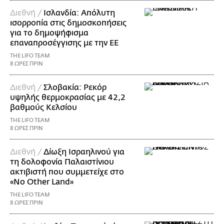
Διεθνή /
Ισλανδία: Απόλυτη
ισορροπία στις δημοσκοπήσεις
για το δημοψήφισμα
επαναπροσέγγισης με την ΕΕ
THE LIFO TEAM
8 ΩΡΕΣ ΠΡΙΝ
Διεθνή /
Σλοβακία: Ρεκόρ
υψηλής θερμοκρασίας με 42,2
βαθμούς Κελσίου
THE LIFO TEAM
8 ΩΡΕΣ ΠΡΙΝ
Διεθνή /
Δίωξη Ισραηλινού για
τη δολοφονία Παλαιστίνιου
ακτιβιστή που συμμετείχε στο
«No Other Land»
THE LIFO TEAM
8 ΩΡΕΣ ΠΡΙΝ