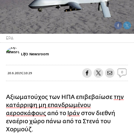
EPA
LifO Newsroom
0
20.6.2019 | 10:29
Αξιωματούχος των ΗΠΑ επιβεβαίωσε
την
κατάρριψη μη επανδρωμένου
αεροσκάφους
από το
Ιράν
στον διεθνή
εναέριο χώρο πάνω από τα Στενά του
Χορμούζ.