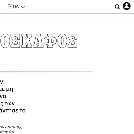
Plus
Θέματα
Συνεντεύξεις
Videos
ΡΟΣΚΑΦΟΣ
τα
Αφιερώματα
Ζώδια
Εξομολογήσεις
Blogs
η
Οι Αθηναίοι
Απώλειες
Lgbtqi+
ν:
Επιλογές
με μη
νο
ς των
πάντησε το
Επανάστασης
ιξαν ότι