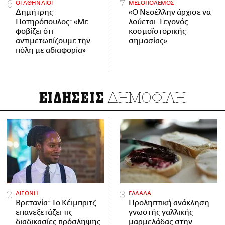
ΟΙ ΑΘΗΝΑΙΟΙ
ΜΕΣΟΠΟΛΕΜΟΣ
Δημήτρης
«Ο Νεοέλλην άρχισε να
Ποτηρόπουλος: «Με
λούεται. Γεγονός
φοβίζει ότι
κοσμοϊστορικής
αντιμετωπίζουμε την
σημασίας»
πόλη με αδιαφορία»
ΔΗΜΟΦΙΛΗ
ΕΙΔΗΣΕΙΣ
ΔΙΕΘΝΗ
ΕΛΛΑΔΑ
Βρετανία: Το Κέιμπριτζ
Προληπτική ανάκληση
επανεξετάζει τις
γνωστής γαλλικής
διαδικασίες πρόσληψης
μαρμελάδας στην