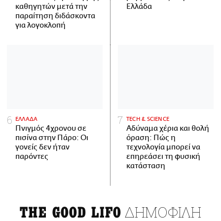
καθηγητών μετά την
Ελλάδα
παραίτηση διδάσκοντα
για λογοκλοπή
ΕΛΛΑΔΑ
ΤECH & SCIENCE
Πνιγμός 4χρονου σε
Αδύναμα χέρια και θολή
πισίνα στην Πάρο: Οι
όραση: Πώς η
γονείς δεν ήταν
τεχνολογία μπορεί να
παρόντες
επηρεάσει τη φυσική
κατάσταση
ΔΗΜΟΦΙΛΗ
THE GOOD LIFO