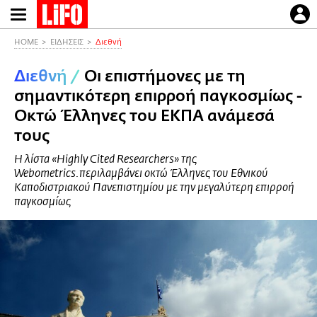
Παράκαμψη
προς
το
HOME
ΕΙΔΗΣΕΙΣ
Διεθνή
κυρίως
Διεθνή
/
Οι επιστήμονες με τη
περιεχόμενο
σημαντικότερη επιρροή παγκοσμίως -
Οκτώ Έλληνες του ΕΚΠΑ ανάμεσά
τους
Η λίστα «Highly Cited Researchers» της
Webometrics.περιλαμβάνει οκτώ Έλληνες του Εθνικού
Καποδιστριακού Πανεπιστημίου με την μεγαλύτερη επιρροή
παγκοσμίως