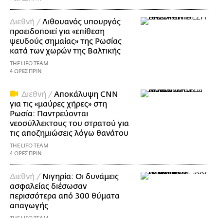
Διεθνή /
Λιθουανός υπουργός
προειδοποιεί για «επίθεση
ψευδούς σημαίας» της Ρωσίας
κατά των χωρών της Βαλτικής
THE LIFO TEAM
4 ΩΡΕΣ ΠΡΙΝ
Διεθνή /
Αποκάλυψη CNN
για τις «μαύρες χήρες» στη
Ρωσία: Παντρεύονται
νεοσύλλεκτους του στρατού για
τις αποζημιώσεις λόγω θανάτου
THE LIFO TEAM
4 ΩΡΕΣ ΠΡΙΝ
Διεθνή /
Νιγηρία: Οι δυνάμεις
ασφαλείας διέσωσαν
περισσότερα από 300 θύματα
απαγωγής