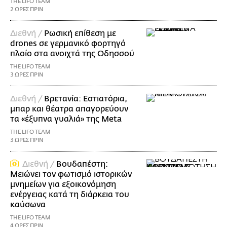
THE LIFO TEAM
2 ΩΡΕΣ ΠΡΙΝ
Διεθνή /
Ρωσική επίθεση με
drones σε γερμανικό φορτηγό
πλοίο στα ανοιχτά της Οδησσού
THE LIFO TEAM
3 ΩΡΕΣ ΠΡΙΝ
Διεθνή /
Βρετανία: Εστιατόρια,
μπαρ και θέατρα απαγορεύουν
τα «έξυπνα γυαλιά» της Meta
THE LIFO TEAM
3 ΩΡΕΣ ΠΡΙΝ
Διεθνή /
Βουδαπέστη:
Μειώνει τον φωτισμό ιστορικών
μνημείων για εξοικονόμηση
ενέργειας κατά τη διάρκεια του
καύσωνα
THE LIFO TEAM
4 ΩΡΕΣ ΠΡΙΝ