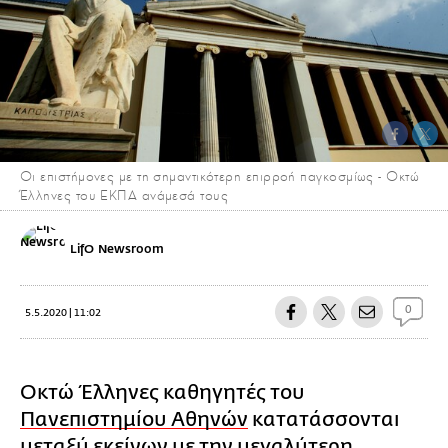
Οι επιστήμονες με τη σημαντικότερη επιρροή παγκοσμίως - Οκτώ
Έλληνες του ΕΚΠΑ ανάμεσά τους
LifO Newsroom
0
5.5.2020 | 11:02
Οκτώ Έλληνες καθηγητές του
Πανεπιστημίου Αθηνών
κατατάσσονται
μεταξύ εκείνων με την μεγαλύτερη