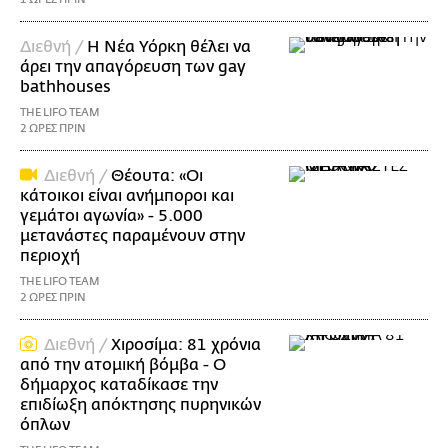
Διεθνή /
Η Νέα Υόρκη θέλει να
άρει την απαγόρευση των gay
bathhouses
THE LIFO TEAM
2 ΩΡΕΣ ΠΡΙΝ
Διεθνή /
Θέουτα: «Οι
κάτοικοι είναι ανήμποροι και
γεμάτοι αγωνία» - 5.000
μετανάστες παραμένουν στην
περιοχή
THE LIFO TEAM
2 ΩΡΕΣ ΠΡΙΝ
Διεθνή /
Χιροσίμα: 81 χρόνια
από την ατομική βόμβα - Ο
δήμαρχος καταδίκασε την
επιδίωξη απόκτησης πυρηνικών
όπλων