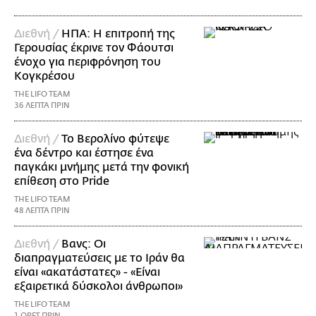
Διεθνή /
ΗΠΑ: Η επιτροπή της
Γερουσίας έκρινε τον Φάουτσι
ένοχο για περιφρόνηση του
Κογκρέσου
THE LIFO TEAM
36 ΛΕΠΤΑ ΠΡΙΝ
Διεθνή /
Το Βερολίνο φύτεψε
ένα δέντρο και έστησε ένα
παγκάκι μνήμης μετά την φονική
επίθεση στο Pride
THE LIFO TEAM
48 ΛΕΠΤΑ ΠΡΙΝ
Διεθνή /
Βανς: Οι
διαπραγματεύσεις με το Ιράν θα
είναι «ακατάστατες» - «Είναι
εξαιρετικά δύσκολοι άνθρωποι»
THE LIFO TEAM
1 ΩΡΕΣ ΠΡΙΝ