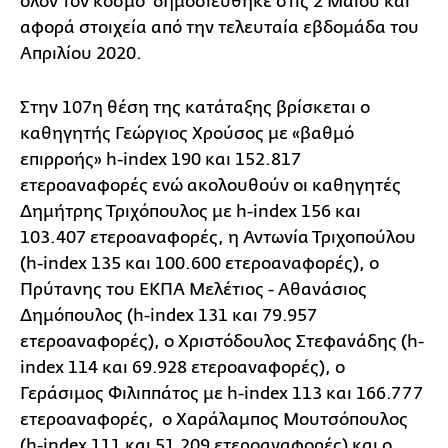
όλον τον κόσμο δημοσιεύθηκε στις 2 Μαΐου και
αφορά στοιχεία από την τελευταία εβδομάδα του
Απριλίου 2020.
Στην 107η θέση της κατάταξης βρίσκεται ο
καθηγητής Γεώργιος Χρούσος με «βαθμό
επιρροής» h-index 190 και 152.817
ετεροαναφορές ενώ ακολουθούν οι καθηγητές
Δημήτρης Τριχόπουλος με h-index 156 και
103.407 ετεροαναφορές, η Αντωνία Τριχοπούλου
(h-index 135 και 100.600 ετεροαναφορές), ο
Πρύτανης του ΕΚΠΑ Μελέτιος - Αθανάσιος
Δημόπουλος (h-index 131 και 79.957
ετεροαναφορές), ο Χριστόδουλος Στεφανάδης (h-
index 114 και 69.928 ετεροαναφορές), ο
Γεράσιμος Φιλιππάτος με h-index 113 και 166.777
ετεροαναφορές, ο Χαράλαμπος Μουτσόπουλος
(h-index 111 και 51.209 ετεροαναφορές) και ο