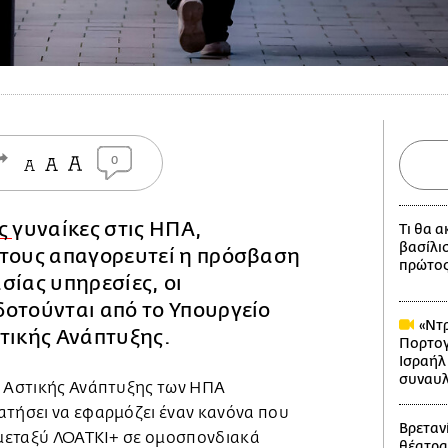
0
νς
γυναίκες στις ΗΠΑ,
Τι θα 
βασίλι
 τους απαγορευτεί η πρόσβαση
πρώτος
σίας υπηρεσίες, οι
δοτούνται από το Υπουργείο
«Ντρ
τικής Ανάπτυξης.
Πορτογ
Ισραήλ
συναυλ
ι Αστικής Ανάπτυξης των ΗΠΑ
ατήσει να εφαρμόζει έναν κανόνα που
Βρετανί
ς μεταξύ ΛΟΑΤΚΙ+ σε ομοσπονδιακά
θέατρα