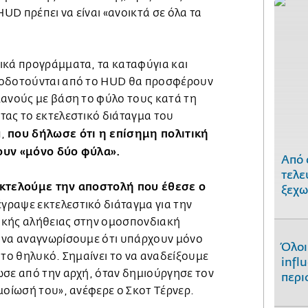
D πρέπει να είναι «ανοικτά σε όλα τα
ικά προγράμματα, τα καταφύγια και
τοδοτούνται από το HUD θα προσφέρουν
κανούς με βάση το φύλο τους κατά τη
τας το εκτελεστικό διάταγμα του
που δήλωσε ότι η επίσημη πολιτική
π,
ουν «μόνο δύο φύλα».
Από 
τελε
εκτελούμε την αποστολή που έθεσε ο
ξεχω
γραψε εκτελεστικό διάταγμα για την
ικής αλήθειας στην ομοσπονδιακή
 να αναγνωρίσουμε ότι υπάρχουν μόνο
Όλοι
 το θηλυκό. Σημαίνει το να αναδείξουμε
infl
ωσε από την αρχή, όταν δημιούργησε τον
περι
μοίωσή του», ανέφερε ο Σκοτ Τέρνερ.