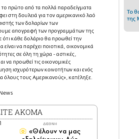
ο το πρώτο από τα πολλά παραδείγματα
Το θ
φει στη δουλειά για τον αμερικανικό λαό
της 
ιριστής των δολαρίων των
ουμε απογραφή των προγραμμάτων της
 ότι κάθε δολάριο θα προωθεί την
 είναι να παρέχει ποιοτικά, οικονομικά
νότητες σε όλη τη χώρα - αστικές,
και να προωθεί τις οικονομικές
όμηση ισχυρότερων κοινοτήτων και ενός
α όλους τους Αμερικανούς», κατέληξε.
 News
ΕΙΤΕ ΑΚΟΜΑ
ΔΙΕΘΝΗ
«Θέλουν να μας