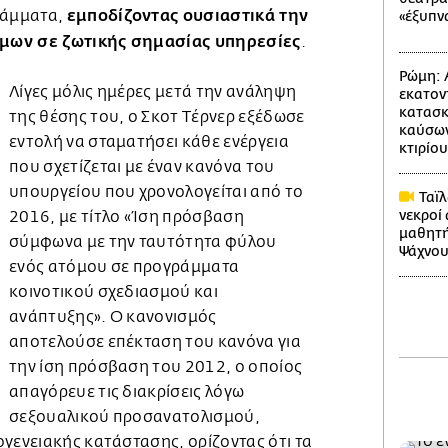
εμποδίζοντας ουσιαστικά την
ράμματα,
«έξυπν
μων σε ζωτικής σημασίας υπηρεσίες
.
Ρώμη: 
Λίγες μόλις ημέρες μετά την ανάληψη
εκατον
κατασκ
της θέσης του, ο Σκοτ Τέρνερ εξέδωσε
καύσων
εντολή να σταματήσει κάθε ενέργεια
κτιρίου
που σχετίζεται με έναν κανόνα του
υπουργείου που χρονολογείται από το
Ταϊλ
νεκροί
2016, με τίτλο «Ίση πρόσβαση
μαθητή
σύμφωνα με την ταυτότητα φύλου
Ψάχνου
ενός ατόμου σε προγράμματα
κοινοτικού σχεδιασμού και
ανάπτυξης». Ο κανονισμός
αποτελούσε επέκταση του κανόνα για
την ίση πρόσβαση του 2012, ο οποίος
απαγόρευε τις διακρίσεις λόγω
σεξουαλικού προσανατολισμού,
γενειακής κατάστασης, ορίζοντας ότι τα