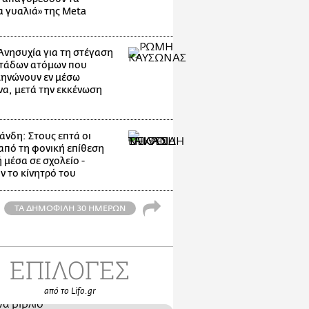
α γυαλιά» της Meta
Ανησυχία για τη στέγαση
τάδων ατόμων που
ηνώνουν εν μέσω
α, μετά την εκκένωση
άνδη: Στους επτά οι
 από τη φονική επίθεση
 μέσα σε σχολείο -
ν το κίνητρό του
ΤΑ ΔΗΜΟΦΙΛΗ 30 ΗΜΕΡΩΝ
ΕΠΙΛΟΓΕΣ
από το Lifo.gr