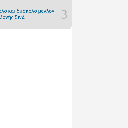
ολό και δύσκολο μέλλον
Μονής Σινά