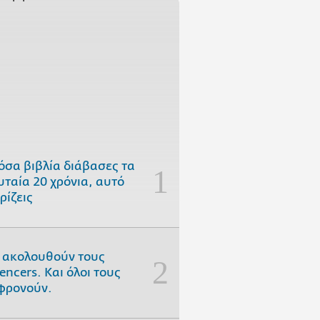
όσα βιβλία διάβασες τα
υταία 20 χρόνια, αυτό
ρίζεις
 ακολουθούν τους
uencers. Και όλοι τους
φρονούν.