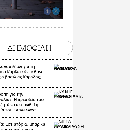
ΔΗΜΟΦΙΛΗ
ακολουθήσει για τη
σσα Καμίλα εάν πεθάνει
 ο βασιλιάς Κάρολος;
οπή για την
αλία»: Η πρεσβεία του
 ζητά να ακυρωθεί η
ία του Kanye West
α: Εστιατόρια, μπαρ και
 απαγορεύουν τα